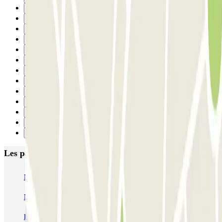
16
17
18
19
20
21
22
23
24
25
26
27
Suivant
Les parkings les mieux notés à Barcelone
NN Santaló
NN Urgell 2
NN Borrell
NN Valencia III
NN Rocafort
Torre Nuñez i Navarro
BSM Moll de la Fusta
Parking Viajeros
BSM Flos i Calcat
BSM Rius i Taulet