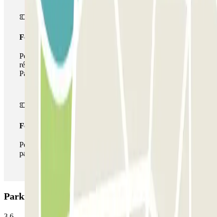
Forfait de stationnement multiple
Pendant votre séjour, vous pouvez utiliser l'ensemble du
réseau de parkings de cet opérateur disponible sur
Parclick.
Forfait illimité
Pendant votre séjour, vous pouvez entrer et sortir du
parking aussi souvent que vous le souhaitez.
Parking NN Aragó: Avis
3.6