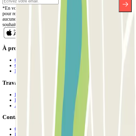
*En vous inscrivant, vous acceptez notre politique de confidentialité
pour recevoir des communications commerciales de Parclick. Sans
aucune obligation, vous pouvez vous désinscrire quand vous le
souhaitez dans la même newsletter.
À propos de Parclick
Qui sommes-nous ?
Comment ça marche?
Nos parkings
Travaillons ensemble?
Professionnels
Fournisseur de parking
Affiliés
Contact
Contactez-nous
FAQ