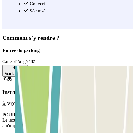
Couvert
Sécurisé
Comment s'y rendre ?
Entrée du parking
Carrer d'Aragó 182
Voir la carte
Instructions
À VOTRE ARRIVÉE : Accédez au parking.
POUR OUVRIR LA BARRIÈRE : Approchez-vous de la barrière.
Le lecteur d'immatriculation reconnaitra votre véhicule. Garez-vous
à n'importe quel emplacement libre.