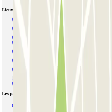
Lieux et événements intéressants à proximité NN Aragó
Réservez un parking dans l'Eixample à Barcelone
Réserver des places de parking à l'Hospital Clínic de Barcelone
Parkings près du MACBA (Musée d'art contemporain de
Barcelone)
Parkings près de la Casa Batlló de Barcelone
Parkings près du Passeig de Gràcia
Parkings dans le quartier de Sant Antoni à Barcelone
Trouvez un parking à l'Université polytechnique de Catalogne -
Barcelone
Les parkings les
plus réservés
Parking Paris
Parking Gare de Lyon
Parking Gare Montparnasse