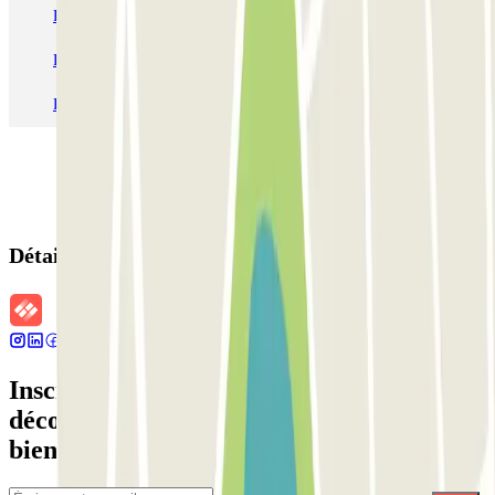
Parking Charles de Gaulle - Roissy Aeroport
Parking Aéroport Roland Garros La Réunion P4 Longue Durée
Parking Aéroport Barcelone
Parking Aéroport Beauvais
Détails de la réservation
Inscrivez-vous à notre newsletter et
découvrez des réductions, des concours et
bien d'autres surprises.