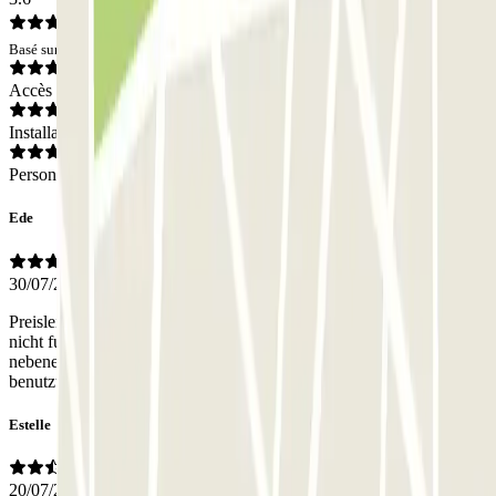
Basé sur 1293 avis
Accès
Installations
Personnel
Ede
30/07/2026
Preisleistung ist super, die Nummerschilderkennung hat überhaupt
nicht funktioniert, die Parkplätze sind viel zu eng, zwei Autos
nebeneinander können kaum stehen. Ausländische Fahrzeuge
benutzt bitte gleich den QR Code!!!
Estelle
20/07/2026