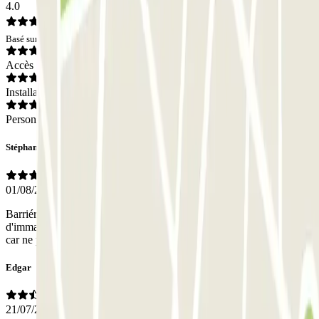
4.0
Basé sur 45 avis
Accès
Installations
Personnel
Stéphanie
01/08/2026
Barriére ouverte dés notre arrivée. Mais à la sortie problème, plaque
d'immatriculation non reconnue. Sortie du parking très compliquée
car ne parle pas français.
Edgar
21/07/2026