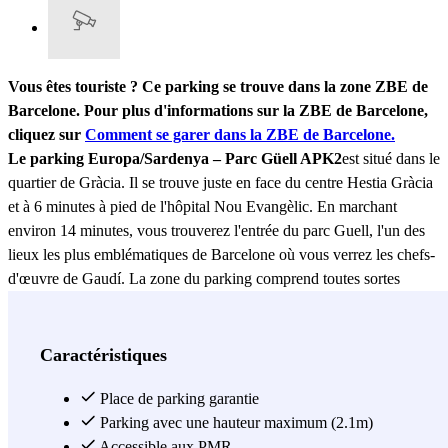
Vous êtes touriste ? Ce parking se trouve dans la zone ZBE de
Barcelone. Pour plus d'informations sur la ZBE de Barcelone,
cliquez sur
Comment se garer dans la ZBE de Barcelone.
Le parking Europa/Sardenya – Parc Güell APK2
est situé dans le
quartier de Gràcia. Il se trouve juste en face du centre Hestia Gràcia
et à 6 minutes à pied de l'hôpital Nou Evangèlic. En marchant
environ 14 minutes, vous trouverez l'entrée du parc Guell, l'un des
lieux les plus emblématiques de Barcelone où vous verrez les chefs-
d'œuvre de Gaudí. La zone du parking comprend toutes sortes
d'établissements, des pharmacies aux supermarchés, en passant par
les cliniques médicales et les bureaux de poste. Le parking est
équipé d'ascenseurs, est accessible aux personnes à mobilité réduite
Caractéristiques
et est ouvert 24 heures sur 24, ce qui lui permet de s'adapter
parfaitement à vos besoins.
Place de parking garantie
Parking avec une hauteur maximum (2.1m)
Voir plus
Accessible aux PMR