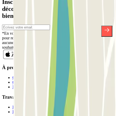
Inscrivez-vous à notre newsletter et
découvrez des réductions, des concours et
bien d'autres surprises.
*En vous inscrivant, vous acceptez notre politique de confidentialité
pour recevoir des communications commerciales de Parclick. Sans
aucune obligation, vous pouvez vous désinscrire quand vous le
souhaitez dans la même newsletter.
À propos de Parclick
Qui sommes-nous ?
Comment ça marche?
Nos parkings
Travaillons ensemble?
Professionnels
Fournisseur de parking