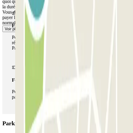
quoi que ce soit, comme lors de votre arrivée. Si vous avez dépassé
la durée de validité de votre réservation, la barrière ne s'ouvrira pas.
Vous devrez vous rendre à la cabine de contrôle ou à la caisse pour
payer le montant dû qui correspondra au temps additionnel au tarif
normal.
Forfait de stationnement multiple
Voir plus
Pendant votre séjour, vous pouvez utiliser l'ensemble du
réseau de parkings de cet opérateur disponible sur
Parclick.
Forfait illimité
Pendant votre séjour, vous pouvez entrer et sortir du
parking aussi souvent que vous le souhaitez.
Parking APK2 Sardenya – Parc Güell: Avis