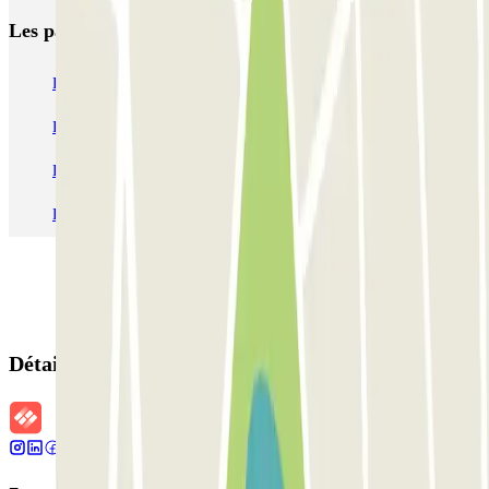
Les parkings les
plus réservés
Parking Paris
Parking Gare de Lyon
Parking Gare Montparnasse
Parking Charles de Gaulle - Roissy Aeroport
Parking Aéroport Roland Garros La Réunion P4 Longue Durée
Parking Aéroport Barcelone
Parking Aéroport Beauvais
Détails de la réservation