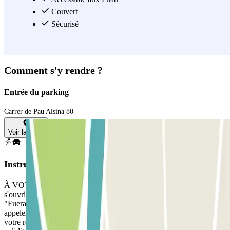
Couvert
Sécurisé
Comment s'y rendre ?
Entrée du parking
Carrer de Pau Alsina 80
Voir la carte
Instructions
À VOTRE ARRIVÉE : Si vous arrivez plus tôt, la barrière ne
s'ouvrira pas automatiquement et le message suivant apparaîtra:
"Fuera de periodo de validez". Vous devez prendre un ticket et
appeler l'interphone ou vous rendre à la cabine de contrôle avec
votre réservation. Si vous arrivez au parking pendant l'heure de