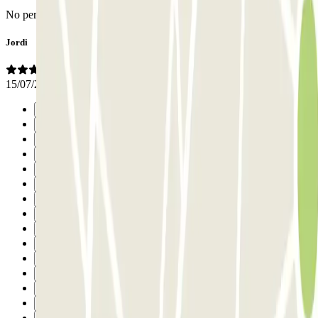
No person present to address a problem with the reservation
Jordi
15/07/2026
Précédent
1
2
3
4
5
6
7
8
9
10
11
12
13