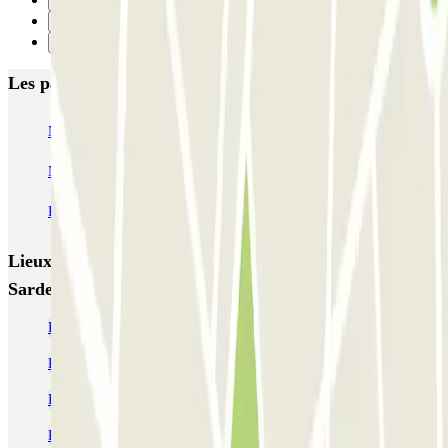
14
15
Suivant
Les parkings les mieux notés à Barcelone
NN Santaló
NN Urgell 2
NN Borrell
NN Valencia III
NN Rocafort
Torre Nuñez i Navarro
BSM Moll de la Fusta
Parking Viajeros
BSM Flos i Calcat
BSM Rius i Taulet
Lieux et événements intéressants à proximité APK2
Sardenya – Parc Güell
Parking Parc Güell | Où se garer près du Parc Güell
Parkings à l'hôpital de Sant Pau
Parkings près de la place de la Ville de Gràcia
Parking Sagrada Familia | MEILLEUR PRIX ! | Parclick