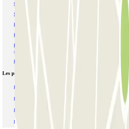
Se garer près du Camp Nou
Se garer à proximité de Les Corts à Barcelone
Parking Université Barcelone: près de la zone universitaire
Parking Gare Barcelone-Sants | 18 Parkings Pas Cher | Parclick
Réservation de parking près de la Place de la Reina María Cristina
- Barcelone
Parkings près de l'hôtel Catalonia Barcelona Plaza
Les parkings les
plus réservés
Parking Paris
Parking Gare de Lyon
Parking Gare Montparnasse
Parking Charles de Gaulle - Roissy Aeroport
Parking Aéroport Roland Garros La Réunion P4 Longue Durée
Parking Aéroport Barcelone
Parking Aéroport Beauvais