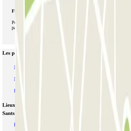
Forfait illimité
Pendant votre séjour, vous pouvez entrer et sortir du
parking aussi souvent que vous le souhaitez.
Les parkings les mieux notés à Barcelone
NN Santaló
NN Urgell 2
NN Borrell
NN Valencia III
NN Rocafort
Torre Nuñez i Navarro
BSM Moll de la Fusta
Parking Viajeros
BSM Flos i Calcat
BSM Rius i Taulet
Lieux et événements intéressants à proximité Carrer de
Sants - Rambla Badal
Parkings dans le quartier de Sants-Badal à Barcelone