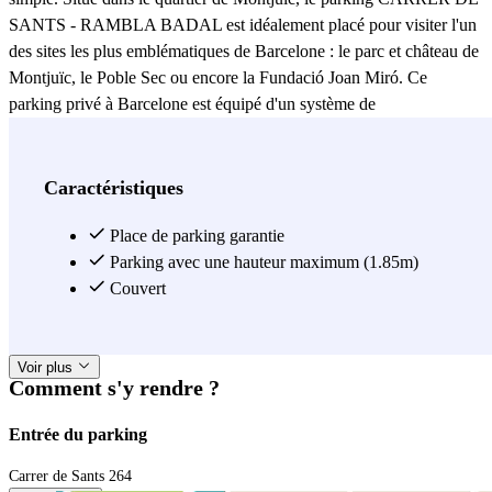
SANTS - RAMBLA BADAL est idéalement placé pour visiter l'un
des sites les plus emblématiques de Barcelone : le parc et château de
Montjuïc, le Poble Sec ou encore la Fundació Joan Miró. Ce
parking privé à Barcelone est équipé d'un système de
vidéosurveillance permanent pour assurer la sécurité de votre
véhicule tout au long de votre visite. Des places adaptées aux
personnes à mobilité réduite (PMR) sont également disponibles,
Caractéristiques
pour un accès facilité à tous. Idéal pour les touristes et les familles
souhaitant profiter pleinement du quartier sans contrainte de
Place de parking garantie
stationnement. Sa situation sur le Carrer de Sants permet de
Parking avec une hauteur maximum (1.85m)
rejoindre facilement le secteur depuis différents points de la ville.
Couvert
Réservez votre place au parking CARRER DE SANTS -
RAMBLA BADAL et explorez Barcelone l'esprit tranquille.
Voir plus
Comment s'y rendre ?
Entrée du parking
Carrer de Sants 264