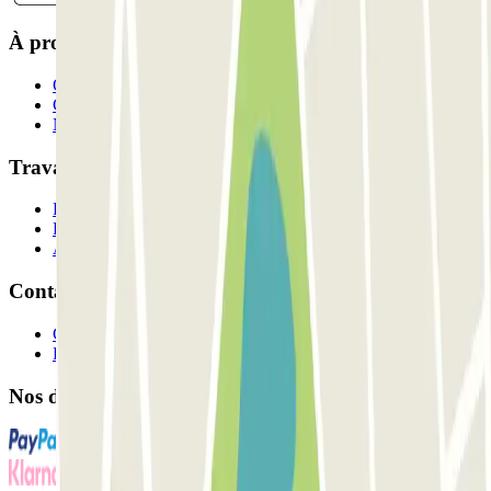
À propos de Parclick
Qui sommes-nous ?
Comment ça marche?
Nos parkings
Travaillons ensemble?
Professionnels
Fournisseur de parking
Affiliés
Contact
Contactez-nous
FAQ
Nos différents modes de paiement: