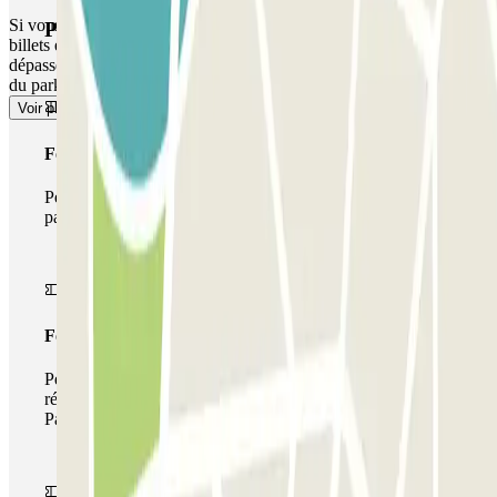
Si vous avez dépassé votre séjour : rendez-vous au distributeur de
Produits Parclick
billets et indiquez votre numéro d'immatriculation pour payer le
dépassement par carte de crédit. La franchise sera calculée au tarif
du parking.
Voir plus
Forfait Simple
Pendant votre séjour, vous ne pourrez entrer et sortir du
parking qu'une seule fois
Forfait de stationnement multiple
Pendant votre séjour, vous pouvez utiliser l'ensemble du
réseau de parkings de cet opérateur disponible sur
Parclick.