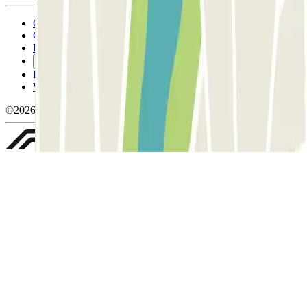
Conditions générales d'utilisation et contrat
Conditions d'annulation
Politique relative aux cookies
Gérer les cookies
Politique de confidentialité
Whistleblowing
©2026 Parclick. Tous droits réservés