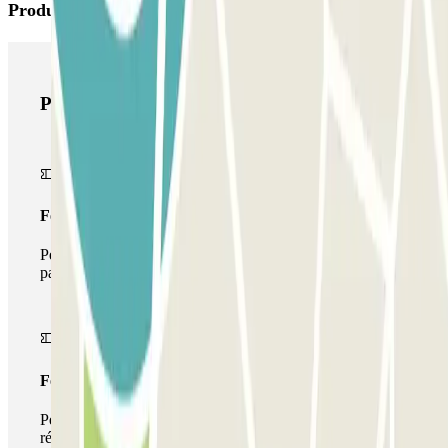
Produits Parclick
Produits Parclick
Forfait Simple
Pendant votre séjour, vous ne pourrez entrer et sortir du
parking qu'une seule fois
Forfait de stationnement multiple
Pendant votre séjour, vous pouvez utiliser l'ensemble du
réseau de parkings de cet opérateur disponible sur