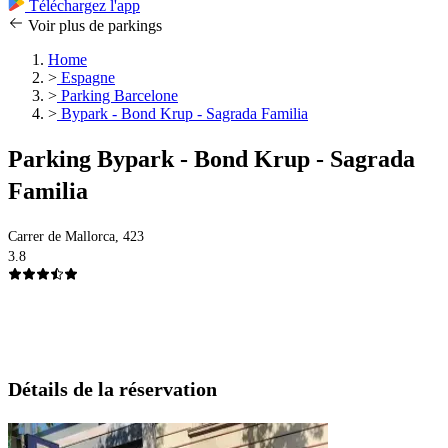
Téléchargez l'app
Voir plus de parkings
Home
>
Espagne
>
Parking Barcelone
>
Bypark - Bond Krup - Sagrada Familia
Parking Bypark - Bond Krup - Sagrada
Familia
Carrer de Mallorca, 423
3.8
Détails de la réservation