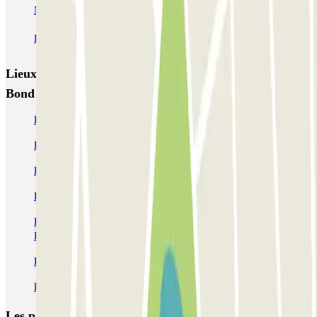
NN Rocafort
Torre Nuñez i Navarro
BSM Moll de la Fusta
Parking Viajeros
BSM Flos i Calcat
BSM Rius i Taulet
Lieux et événements intéressants à proximité Bypark -
Bond Krup - Sagrada Familia
Parking Sagrada Familia | MEILLEUR PRIX ! | Parclick
Parkings à l'hôpital de Sant Pau
Parking Relais Barcelone | Parking Métro Barcelone
Parkings près de la Plaza de Tetuán à Barcelone
Réservations de parking au Centre Commercial Les Glòries -
Barcelone
Parking gare routière Barcelone (Estació del Nord Barcelona)
Parkings près de la place de la Ville de Gràcia
Les parkings les
plus réservés