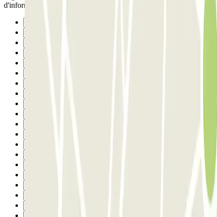
d'informació sempre i donar la teva matrícula.
Précédent
1
2
3
4
5
6
7
8
9
10
11
12
13
14
15
16
17
18
19