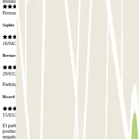
Installations
Personnel
Sophie
16/04/2026
Bernard
29/03/2026
Parking facile d’accès, très prêt de notre logement, très pratique
Ricard
15/03/2026
El parking té packs d'ofertes molt interessants i econòmiques.Molt
positiu amb aquests packs poder entrar i sortir quan es vol.El punt
negatiu és que per sortir amb el vehicle has de pitjar el botó