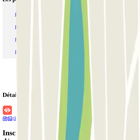
Parking Paris
Parking Gare de Lyon
Parking Gare Montparnasse
Parking Charles de Gaulle - Roissy Aeroport
Parking Aéroport Roland Garros La Réunion P4 Longue Durée
Parking Aéroport Barcelone
Parking Aéroport Beauvais
Détails de la réservation
Inscrivez-vous à notre newsletter et