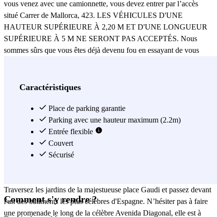
vous venez avec une camionnette, vous devez entrer par l’accès
situé Carrer de Mallorca, 423. LES VÉHICULES D'UNE
HAUTEUR SUPÉRIEURE À 2,20 M ET D'UNE LONGUEUR
SUPÉRIEURE À 5 M NE SERONT PAS ACCEPTÉS. Nous
sommes sûrs que vous êtes déjà devenu fou en essayant de vous
garer à Barcelone, on peut même deviner que vous vous êtes arraché
plus d’un cheveu dans le centre. Comme on veut prendre soin de
vous, on tient à vous dire que vous pouvez maintenant garer votre
Caractéristiques
voiture dans le parking Bond Krup - Sagrada Familia et être au
coeur de Barcelone sans avoir à laisser votre voiture à la maison.
Place de parking garantie
Vous ne nous croyez pas ? Soyez attentif : pour commencer, ce
Parking avec une hauteur maximum (2.2m)
parking est l'endroit idéal pour garer votre voiture pendant votre
Entrée flexible
séjour à Barcelone. Le parking Bond Krup - Sagrada Familia est à 3
Couvert
minutes à pied de l'emblématique Sagrada Familia. Oui, vous avez
Sécurisé
bien lu ! Alors, si vous voulez passer une bonne journée à visiter la
ville, il n’y a pas de meilleur endroit pour commencer votre route !
Traversez les jardins de la majestueuse place Gaudi et passez devant
Comment s'y rendre ?
l'un des bâtiments les plus célèbres d'Espagne. N’hésiter pas à faire
une promenade le long de la célèbre Avenida Diagonal, elle est à