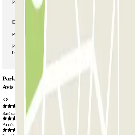
Parclick.
Forfait illimité
Pendant votre séjour, vous pouvez entrer et sortir du
parking aussi souvent que vous le souhaitez.
Parking Bypark - Bond Krup - Sagrada Familia:
Avis
3.8
Basé sur 136 avis
Accès