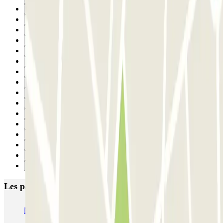
20
21
22
23
24
25
26
27
28
29
30
31
32
33
34
Suivant
Les parkings les mieux notés à Barcelone
NN Santaló
NN Urgell 2
NN Borrell
NN Valencia III