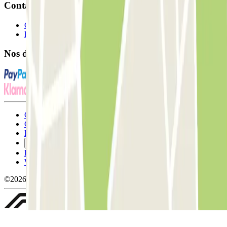
Contact
Contactez-nous
FAQ
Nos différents modes de paiement:
Conditions générales d'utilisation et contrat
Conditions d'annulation
Politique relative aux cookies
Gérer les cookies
Politique de confidentialité
Whistleblowing
©2026 Parclick. Tous droits réservés