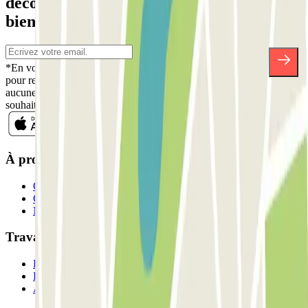
découvrez des réductions, des concours et
bien d'autres surprises.
*En vous inscrivant, vous acceptez notre politique de confidentialité
pour recevoir des communications commerciales de Parclick. Sans
aucune obligation, vous pouvez vous désinscrire quand vous le
souhaitez dans la même newsletter.
À propos de Parclick
Qui sommes-nous ?
Comment ça marche?
Nos parkings
Travaillons ensemble?
Professionnels
Fournisseur de parking
Affiliés