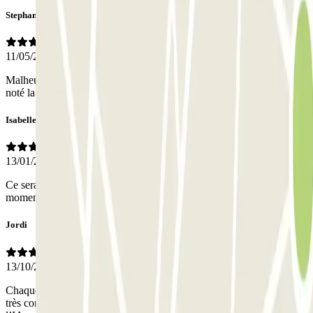
Stephanie
11/05/2026
Malheureusement très compliqué pour sortir car la caméra n a pas
noté la plaque d immatriculation correcte
Isabelle
13/01/2026
Ce serait bien de pouvoir rallonger la durée de la réservation à tout
moment
Jordi
13/10/2025
Chaque fois que je vais à Barcelone, j'utilise ce parking, des places
très correctes et un bon service quand je l'ai demandé
- Traduit avec