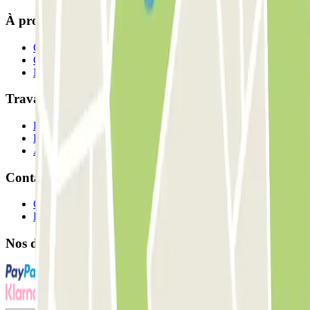
À propos de Parclick
Qui sommes-nous ?
Comment ça marche?
Nos parkings
Travaillons ensemble?
Professionnels
Fournisseur de parking
Affiliés
Contact
Contactez-nous
FAQ
Nos différents modes de paiement: