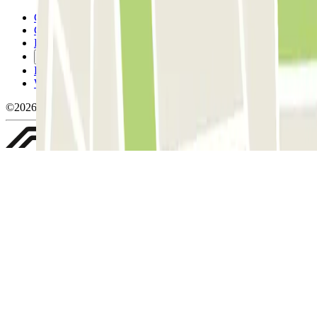
Conditions générales d'utilisation et contrat
Conditions d'annulation
Politique relative aux cookies
Gérer les cookies
Politique de confidentialité
Whistleblowing
©2026 Parclick. Tous droits réservés