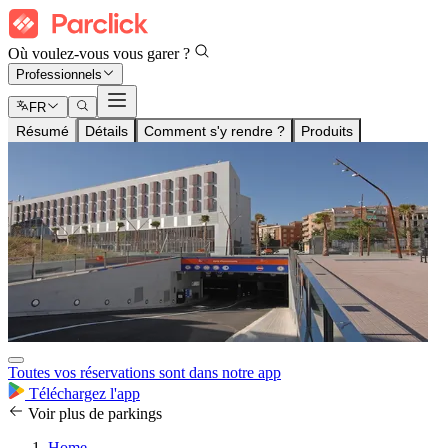
Où voulez-vous vous garer ?
Professionnels
FR
Résumé
Détails
Comment s'y rendre ?
Produits
Toutes vos réservations sont dans notre app
Téléchargez l'app
Voir plus de parkings
Home