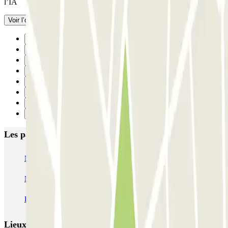
l’IA
Voir l’original
Précédent
1
2
3
4
5
6
Suivant
Les parkings les mieux notés à Barcelone
NN Santaló
NN Urgell 2
NN Borrell
NN Valencia III
NN Rocafort
Torre Nuñez i Navarro
BSM Moll de la Fusta
Parking Viajeros
BSM Flos i Calcat
BSM Rius i Taulet
Lieux et événements intéressants à proximité BSM