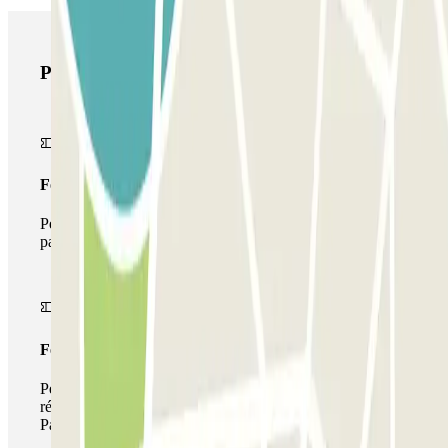
Produits Parclick
Forfait Simple
Pendant votre séjour, vous ne pourrez entrer et sortir du
parking qu'une seule fois
Forfait de stationnement multiple
Pendant votre séjour, vous pouvez utiliser l'ensemble du
réseau de parkings de cet opérateur disponible sur
Parclick.