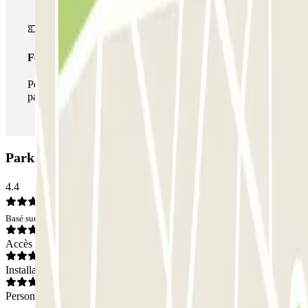
Forfait illimité
Pendant votre séjour, vous pouvez entrer et sortir du
parking aussi souvent que vous le souhaitez.
Parking BSM Plaça Carmen Laforet: Avis
4.4
Basé sur 17 avis
Accès
Installations
Personnel