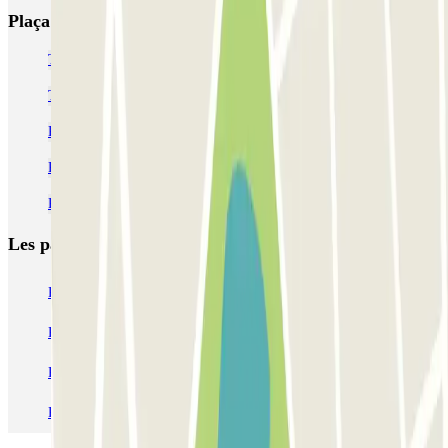
Plaça Carmen Laforet
Trouver et réserver un parking dans le quartier de Nou Barris
Trouvez votre parking à Sant Andreu
Parkings à l'hôpital de Sant Pau
Parkings dans le district d'Horta-Guinardó
Réservez un parking dans le quartier de La Trinitat Nova
Les parkings les
plus réservés
Parking Paris
Parking Gare de Lyon
Parking Gare Montparnasse
Parking Charles de Gaulle - Roissy Aeroport
Parking Aéroport Roland Garros La Réunion P4 Longue Durée
Parking Aéroport Barcelone
Parking Aéroport Beauvais