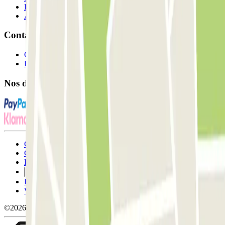
Fournisseur de parking
Affiliés
Contact
Contactez-nous
FAQ
Nos différents modes de paiement:
Conditions générales d'utilisation et contrat
Conditions d'annulation
Politique relative aux cookies
Gérer les cookies
Politique de confidentialité
Whistleblowing
©2026 Parclick. Tous droits réservés