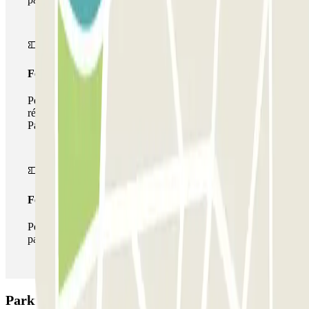
Forfait de stationnement multiple
Pendant votre séjour, vous pouvez utiliser l'ensemble du
réseau de parkings de cet opérateur disponible sur
Parclick.
Forfait illimité
Pendant votre séjour, vous pouvez entrer et sortir du
parking aussi souvent que vous le souhaitez.
Parking BSM Estació Barcelona-Nord: Avis