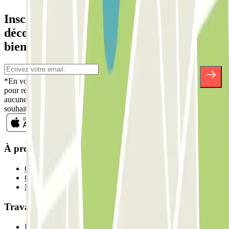
Inscrivez-vous à notre newsletter et
découvrez des réductions, des concours et
bien d'autres surprises.
*En vous inscrivant, vous acceptez notre politique de confidentialité
pour recevoir des communications commerciales de Parclick. Sans
aucune obligation, vous pouvez vous désinscrire quand vous le
souhaitez dans la même newsletter.
À propos de Parclick
Qui sommes-nous ?
Comment ça marche?
Nos parkings
Travaillons ensemble?
Professionnels