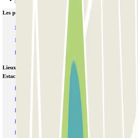
Suivant
Les parkings les mieux notés à Barcelone
NN Santaló
NN Urgell 2
NN Borrell
NN Valencia III
NN Rocafort
Torre Nuñez i Navarro
BSM Moll de la Fusta
Parking Viajeros
BSM Flos i Calcat
BSM Rius i Taulet
Lieux et événements intéressants à proximité BSM
Estació Barcelona-Nord
Parking gare routière Barcelone (Estació del Nord Barcelona)
Réservez un parking près de l'arc de triomphe de Barcelone
Parkings près de la Plaza de Tetuán à Barcelone
Parking Relais Barcelone | Parking Métro Barcelone
Parkings près de l'hôtel Yurbban Trafalgar, Barcelone