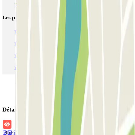
Trouver un parking près du parc de la Ciutadela de Barcelone
Les parkings les
plus réservés
Parking Paris
Parking Gare de Lyon
Parking Gare Montparnasse
Parking Charles de Gaulle - Roissy Aeroport
Parking Aéroport Roland Garros La Réunion P4 Longue Durée
Parking Aéroport Barcelone
Parking Aéroport Beauvais
Détails de la réservation