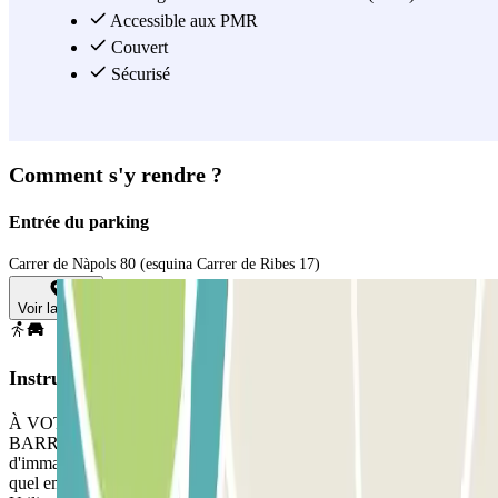
Accessible aux PMR
Couvert
Sécurisé
Comment s'y rendre ?
Entrée du parking
Carrer de Nàpols 80 (esquina Carrer de Ribes 17)
Voir la carte
Instructions
À VOTRE ARRIVÉE : Accédez au parking. POUR OUVRIR LA
BARRIÈRE : Approchez-vous de la barrière. Le lecteur
d'immatriculation reconnaitra votre véhicule. Garez-vous à n'importe
quel emplacement libre. SI LA BARRIÈRE NE S'OUVRE PAS :