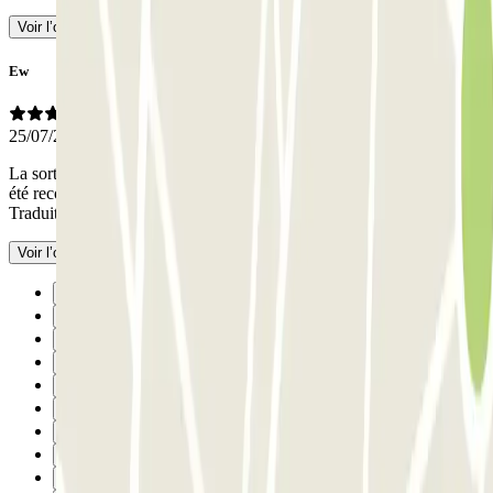
Voir l’original
Ew
25/07/2026
La sortie a posé des problèmes, la plaque d'immatriculation n'a pas
été reconnue. Entrer était aussi difficile si vous n'avez pas de ticket.
-
Traduit avec l’IA
Voir l’original
Précédent
1
2
3
4
5
6
7
8