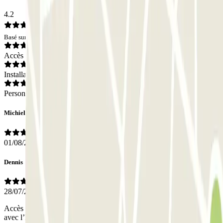
4.2
Basé sur 234 avis
Accès
Installations
Personnel
Michiel
01/08/2026
Dennis
28/07/2026
Accès à l'entrée un peu confus. Sinon, top pour se garer
- Traduit
avec l’IA