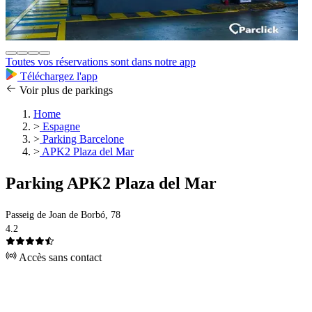
Toutes vos réservations sont dans notre app
Téléchargez l'app
Voir plus de parkings
Home
>
Espagne
>
Parking Barcelone
>
APK2 Plaza del Mar
Parking APK2 Plaza del Mar
Passeig de Joan de Borbó, 78
4.2
Accès sans contact