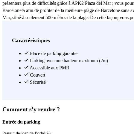
présentera plus de difficultés grâce à APK2 Plaza del Mar ; vous pourr
Barceloneta afin de profiter de la meilleure plage de Barcelone sans av
Mar, situé à seulement 500 mètres de la plage. De cette façon, vous po
Barcelone. Par ailleurs, le parking APK2 Plaza del Mar vous permet 
minutes à pied du parking. N'attendez plus et rendez-vous à Barcelone 
difficulté votre véhicule dans le parking APK2 Plaza del Mar et parcour
Caractéristiques
marche. Stationner près de la Barcelona World Race (la plus grande c
distance, APK2 Plaza del Mar vous permet également de stationner près 
Place de parking garantie
parking de Barcelone est ouvert 24h/24 tous les jours de l'année. Pour 
Parking avec une hauteur maximum (2m)
vous arriverez ou sortirez du parking. Enfin, stationner près du parc
Accessible aux PMR
d'heure à pied.
Couvert
Sécurisé
Voir plus
Comment s'y rendre ?
Entrée du parking
Passeig de Joan de Borbó 78