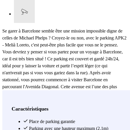
Se garer à Barcelone semble être une mission impossible digne de
celles de Michael Phelps ? Croyez-le ou non, avec le parking APK2
- Melià Loreto, c'est peut-être plus facile que vous ne le pensez.
Vous devriez y penser si vous partez pour un voyage à Barcelone,
car il est très bien situé ! Ce parking est couvert et gardé 24h/24,
idéal pour y laisser la voiture et partir l’esprit léger (ce qui
n'arriverait pas si vous vous gariez dans la rue). Après avoir
stationné, vous pourrez commencer à visiter Barcelone en
parcourant l'Avenida Diagonal. Cette avenue est l’une des plus
célèbres de la ville située et elle est située à seulement 3 minutes à
pied du parking. Mais bien sûr, faire le tour des magasins et des
restaurants fait partie du planning, à moins que vous ne vouliez
Caractéristiques
d’abord aller visiter la Sagrada Familia ? Pas de problème, pour cela,
vous n’aurez qu’à prendre la ligne de bus 34 dont vous trouverez
Place de parking garantie
l’arrêt à 5 minutes à pied du parking et qui vous y emmènera en
Parking avec une hauteur maximum (2.1m)