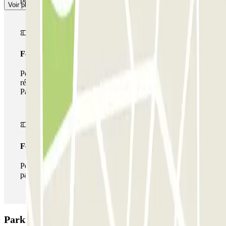
Voir plus
Forfait de stationnement multiple
Pendant votre séjour, vous pouvez utiliser l'ensemble du
réseau de parkings de cet opérateur disponible sur
Parclick.
Forfait illimité
Pendant votre séjour, vous pouvez entrer et sortir du
parking aussi souvent que vous le souhaitez.
Parking APK2 Melià Loreto: Avis