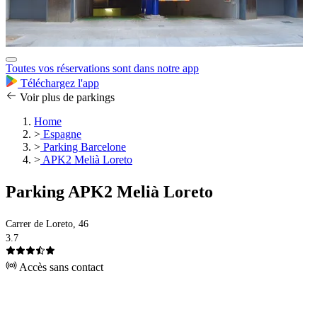
Toutes vos réservations sont dans notre app
Téléchargez l'app
Voir plus de parkings
Home
>
Espagne
>
Parking Barcelone
>
APK2 Melià Loreto
Parking APK2 Melià Loreto
Carrer de Loreto, 46
3.7
Accès sans contact