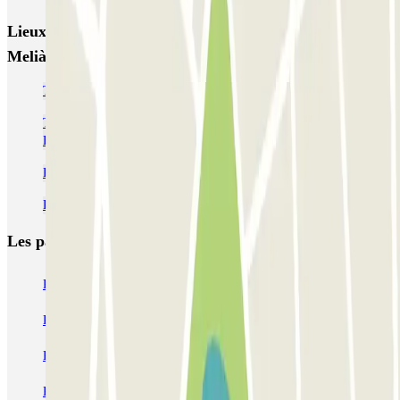
Lieux et événements intéressants à proximité APK2
Melià Loreto
Trouvez un parking près de Sarrià-Sant Gervasi, à Barcelone
Trouvez un parking à l'Université polytechnique de Catalogne -
Barcelone
Réserver des places de parking à l'Hospital Clínic de Barcelone
Réservez un parking dans l'Eixample à Barcelone
Les parkings les
plus réservés
Parking Paris
Parking Gare de Lyon
Parking Gare Montparnasse
Parking Charles de Gaulle - Roissy Aeroport
Parking Aéroport Roland Garros La Réunion P4 Longue Durée
Parking Aéroport Barcelone
Parking Aéroport Beauvais