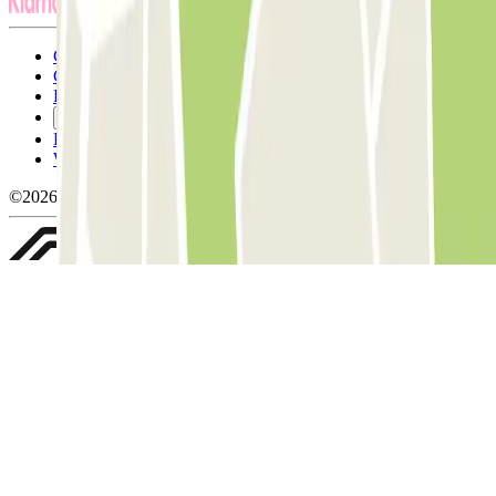
Conditions générales d'utilisation et contrat
Conditions d'annulation
Politique relative aux cookies
Gérer les cookies
Politique de confidentialité
Whistleblowing
©2026 Parclick. Tous droits réservés