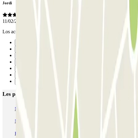
Jordi
11/02/2020
Los accesos són estrechos
Précédent
1
2
3
4
5
Suivant
Les parkings les mieux notés à Barcelone
NN Santaló
NN Urgell 2
NN Borrell
NN Valencia III
NN Rocafort
Torre Nuñez i Navarro
BSM Moll de la Fusta
Parking Viajeros
BSM Flos i Calcat
BSM Rius i Taulet