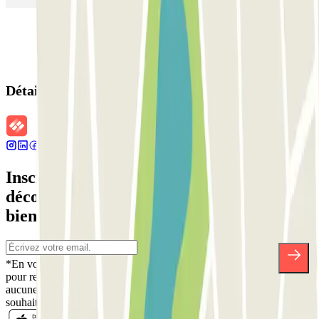
Détails de la réservation
Inscrivez-vous à notre newsletter et
découvrez des réductions, des concours et
bien d'autres surprises.
*En vous inscrivant, vous acceptez notre politique de confidentialité
pour recevoir des communications commerciales de Parclick. Sans
aucune obligation, vous pouvez vous désinscrire quand vous le
souhaitez dans la même newsletter.