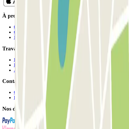
À propos de Parclick
Qui sommes-nous ?
Comment ça marche?
Nos parkings
Travaillons ensemble?
Professionnels
Fournisseur de parking
Affiliés
Contact
Contactez-nous
FAQ
Nos différents modes de paiement: