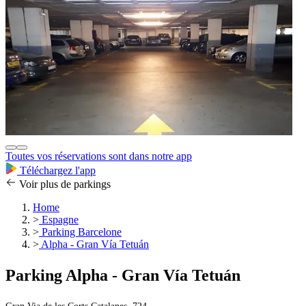
Toutes vos réservations sont dans notre app
Téléchargez l'app
Voir plus de parkings
Home
>
Espagne
>
Parking Barcelone
>
Alpha - Gran Vía Tetuán
Parking Alpha - Gran Vía Tetuán