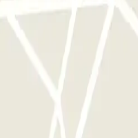
e parkings de cet opérateur disponible sur Parclick.
si souvent que vous le souhaitez.