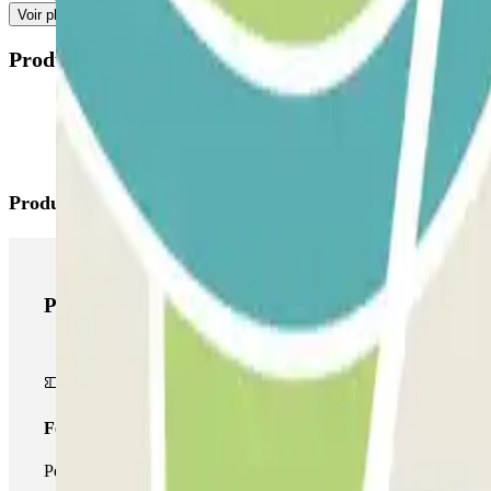
Voir plus
Produits disponibles
Produits Parclick
Produits Parclick
Forfait Simple
Pendant votre séjour, vous ne pourrez entrer et sortir du parking 