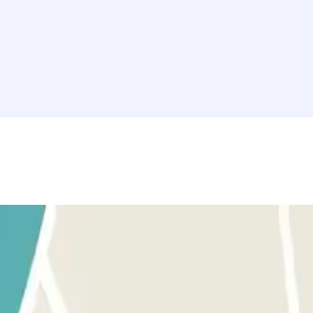
e quel emplacement libre. Rendez-vous à l'accueil avec votre bon d'
IES ILLIMITÉES : utilisez le ticket fourni par le personnel.