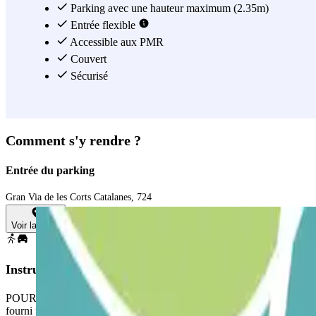
Parking avec une hauteur maximum (2.35m)
Entrée flexible
Accessible aux PMR
Couvert
Sécurisé
Comment s'y rendre ?
Entrée du parking
Gran Via de les Corts Catalanes, 724
Voir la carte
Instructions
POUR OUVRIR LA BARRIÈRE : prenez un ticket. Garez-vous à n'import
fourni par le personnel. SI VOTRE PASS PERMET DES ENTRÉES/SORT