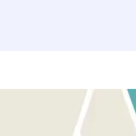
échange Parclick et le ticket. POUR SORTIR : utilisez le ticket