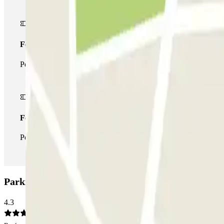
Forfait de stationnement multiple
Pendant votre séjour, vous pouvez utiliser l'ensemble du réseau d
Forfait illimité
Pendant votre séjour, vous pouvez entrer et sortir du parking aus
Parking Alpha - Gran Vía Tetuán: Avis
4.3