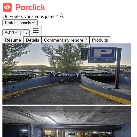
Où voulez-vous vous garer ?
Professionnels
FR
Résumé
Détails
Comment s'y rendre ?
Produits