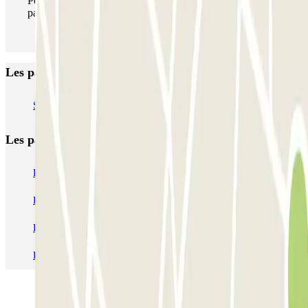
Pendant votre séjour, vous pouvez entrer et sortir du
parking aussi souvent que vous le souhaitez.
Les parkings les mieux notés à Vic
SABA Plaça Major - Vic
Les parkings les
plus réservés
Parking Paris
Parking Gare de Lyon
Parking Gare Montparnasse
Parking Charles de Gaulle - Roissy Aeroport
Parking Aéroport Roland Garros La Réunion P4 Longue Durée
Parking Aéroport Barcelone
Parking Aéroport Beauvais