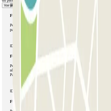
du parking.
Voir plus
Forfait Simple
Pendant votre séjour, vous ne pourrez entrer et sortir du
parking qu'une seule fois
Forfait de stationnement multiple
Pendant votre séjour, vous pouvez utiliser l'ensemble du
réseau de parkings de cet opérateur disponible sur
Parclick.
Forfait illimité