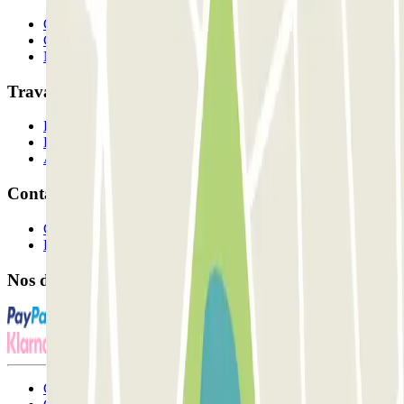
Qui sommes-nous ?
Comment ça marche?
Nos parkings
Travaillons ensemble?
Professionnels
Fournisseur de parking
Affiliés
Contact
Contactez-nous
FAQ
Nos différents modes de paiement:
Conditions générales d'utilisation et contrat