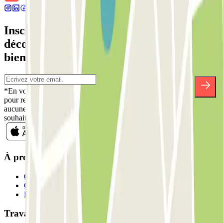
Inscrivez-vous à notre newsletter et
découvrez des réductions, des concours et
bien d'autres surprises.
*En vous inscrivant, vous acceptez notre politique de confidentialité
pour recevoir des communications commerciales de Parclick. Sans
aucune obligation, vous pouvez vous désinscrire quand vous le
souhaitez dans la même newsletter.
À propos de Parclick
Qui sommes-nous ?
Comment ça marche?
Nos parkings
Travaillons ensemble?