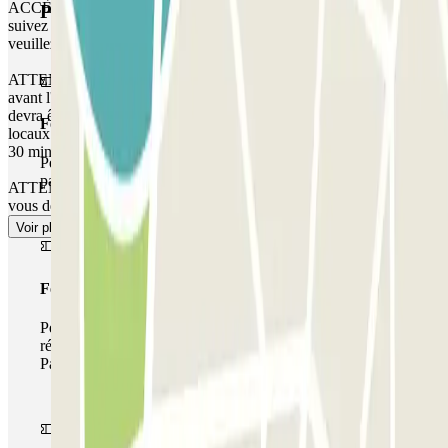
ACCÈS PIÉTONS : Utilisez l'interphone situé à l'entrée piétonne et
Produits Parclick
suivez les instructions de l'équipe. Si l'interphone ne fonctionne pas,
veuillez appeler le numéro figurant sur votre réservation.
ATTENTION : Vous pouvez accéder au parking jusqu'à 30 minutes
avant l'heure de votre réservation, mais ce temps supplémentaire
devra être réglé au guichet ou à la caisse, conformément aux tarifs
Forfait Simple
locaux. Si vous tentez d'accéder au parking en dehors de ce délai de
30 minutes, la barrière ne s'ouvrira pas.
Pendant votre séjour, vous ne pourrez entrer et sortir du
parking qu'une seule fois
ATTENTION : Il n'y a pas d'entrée prioritaire. En cas d'événement,
vous devrez faire la queue ou patienter si le parking est complet.
Voir plus
Forfait de stationnement multiple
Pendant votre séjour, vous pouvez utiliser l'ensemble du
réseau de parkings de cet opérateur disponible sur
Parclick.