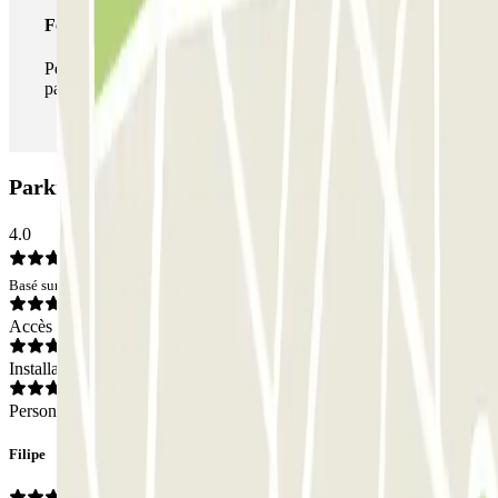
Forfait illimité
Pendant votre séjour, vous pouvez entrer et sortir du
parking aussi souvent que vous le souhaitez.
Parking Nuevo Centro PARKIA: Avis
4.0
Basé sur 142 avis
Accès
Installations
Personnel
Filipe