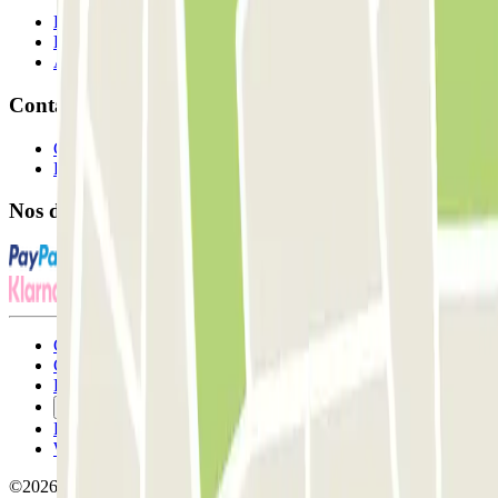
Professionnels
Fournisseur de parking
Affiliés
Contact
Contactez-nous
FAQ
Nos différents modes de paiement:
Conditions générales d'utilisation et contrat
Conditions d'annulation
Politique relative aux cookies
Gérer les cookies
Politique de confidentialité
Whistleblowing
©2026 Parclick. Tous droits réservés