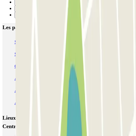
31
32
Suivant
Les parkings les mieux notés à Valencia
SABA Estación Valencia - Joaquín Sorolla
SABA Estación Valencia Nord
Hotel Las Arenas
Garaje Aspas
Garaje Pechina
Avenida del Oeste
Severo Ochoa
APK2 Tráfico AVE - Jerónimo Muñoz
APK2 Abastos - Navarro Llorens
APK2 Hospital General Universitario Valencia
Lieux et événements intéressants à proximité Nuevo
Centro PARKIA