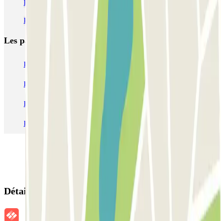
Parkings pour se garer à Valence pendant les Fallas
Parkings près de la gare de Valencia Joaquín Sorolla
Les parkings les
plus réservés
Parking Paris
Parking Gare de Lyon
Parking Gare Montparnasse
Parking Charles de Gaulle - Roissy Aeroport
Parking Aéroport Roland Garros La Réunion P4 Longue Durée
Parking Aéroport Barcelone
Parking Aéroport Beauvais
Détails de la réservation