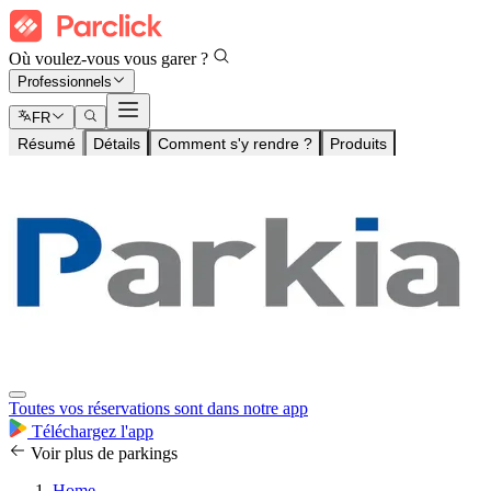
Où voulez-vous vous garer ?
Professionnels
FR
Résumé
Détails
Comment s'y rendre ?
Produits
Toutes vos réservations sont dans notre app
Téléchargez l'app
Voir plus de parkings
Home