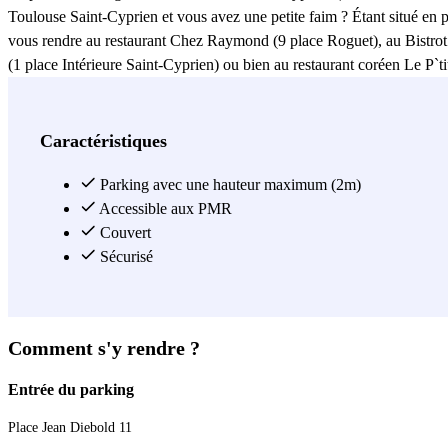
Toulouse Saint-Cyprien et vous avez une petite faim ? Étant situé en 
vous rendre au restaurant Chez Raymond (9 place Roguet), au Bistrot d
(1 place Intérieure Saint-Cyprien) ou bien au restaurant coréen Le P`ti
Cyprien est idéalement situé. Il vous permettra de vous rendre en un
Cyprien est aussi très pratique pour aller dans les différents hôpitaux
Teinturiers), au Centre Hospitalier Universitaire de Toulouse (9 place
Caractéristiques
administratives, le parking Indigo Toulouse Saint-Cyprien est celui qu
de la Haute-Garonne et de la Poste. Si vous êtes en quête de lieux cult
Parking avec une hauteur maximum (2m)
de l`Affiche, du Musée de Toulouse ou encore du Musée des Abattoirs. U
Accessible aux PMR
par la ligne A du métro.
Couvert
Sécurisé
Voir plus
Comment s'y rendre ?
Entrée du parking
Place Jean Diebold 11