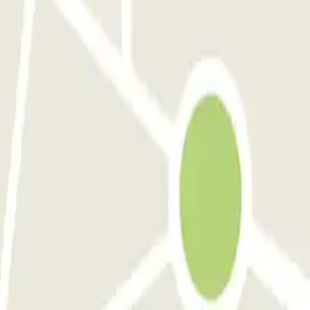
se
Blue Valet - Aéroport de Toulouse Blagnac (TLS) - Exterieur
itole Toulouse INDIGO
INDIGO Clinique Pasteur
INDIGO Esquirol