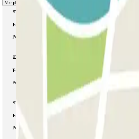
Voir plus
Forfait Simple
Pendant votre séjour, vous ne pourrez entrer et sortir du parking 
Forfait de stationnement multiple
Pendant votre séjour, vous pouvez utiliser l'ensemble du réseau d
Forfait illimité
Pendant votre séjour, vous pouvez entrer et sortir du parking aus