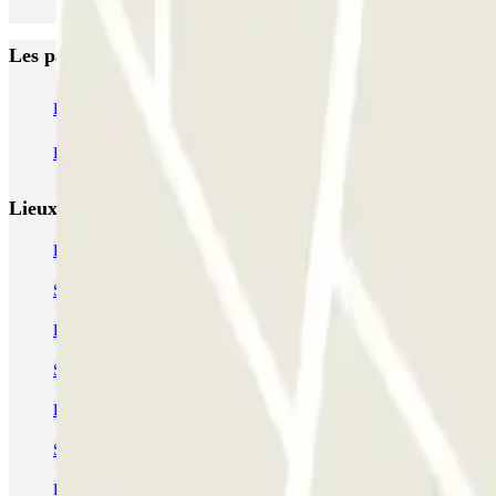
Les parkings les mieux notés à Toulouse
Boxx'in Aéroport Toulouse - Self - Couvert
Boxx'in Aéroport Toulous
EASYPARK31 - Aéroport de Toulouse - Service Voiturier
OSKO Hôte
Lieux et événements intéressants à proximité INDIGO S
Parking Arènes (Toulouse) pas cher | Parclick
Se garer près du Couvent des Jacobins
Parking Palais de Justice Toulouse pas cher
Se garer près du Capitole Toulouse
Parking Compans-Caffarelli (Toulouse) pas cher
Se garer près de la Basilique Saint-Sernin
Parking Zénith Toulouse pas cher