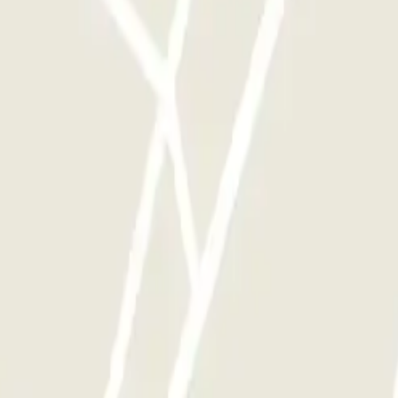
e - Couvert - Valet
ECTOR - Service Voiturier - Extérieur - Aéroport Toulou
l Toulouse Aéroport
PARKME - Shuttle - Aéroport de Toulouse Blagnac
Cap
aint-Cyprien