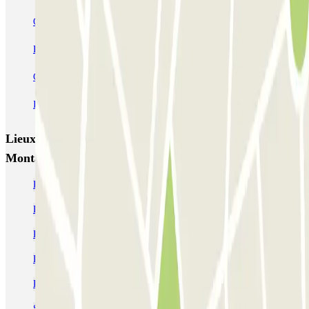
OSKO Hôtel Toulouse Aéroport
PARKME - Shuttle - Aéroport de Toulouse Blagnac
Capitole Toulouse INDIGO
INDIGO Clinique Pasteur
INDIGO Esquirol
Lieux et événements intéressants à proximité Q-Park
Montaudran
Parking relais Toulouse
Parking Saint Michel (Toulouse) pas cher
Parking Palais de Justice Toulouse pas cher
Parking Stade Ernest Wallon Toulouse | Parclick
Parking Jean Jaurès Toulouse pas cher
Se garer près du Capitole Toulouse