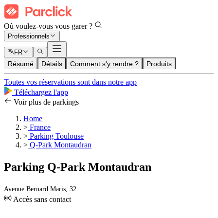
Où voulez-vous vous garer ?
Professionnels
FR
Résumé
Détails
Comment s'y rendre ?
Produits
Toutes vos réservations sont dans notre app
Téléchargez l'app
Voir plus de parkings
Home
>
France
>
Parking Toulouse
>
Q-Park Montaudran
Parking Q-Park Montaudran
Avenue Bernard Maris, 32
Accès sans contact