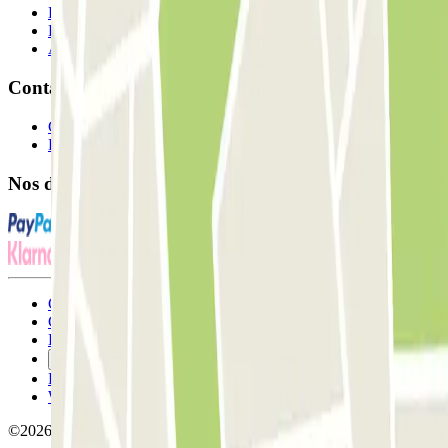
Professionnels
Fournisseur de parking
Affiliés
Contact
Contactez-nous
FAQ
Nos différents modes de paiement:
Conditions générales d'utilisation et contrat
Conditions d'annulation
Politique relative aux cookies
Gérer les cookies
Politique de confidentialité
Whistleblowing
©2026 Parclick. Tous droits réservés