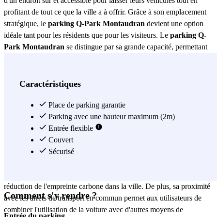
d'un endroit sûr et accessible pour laisser leurs véhicules tout en
profitant de tout ce que la ville a à offrir. Grâce à son emplacement
stratégique, le
parking Q-Park Montaudran
devient une option
idéale tant pour les résidents que pour les visiteurs. Le
parking Q-
Park Montaudran
se distingue par sa grande capacité, permettant
aux utilisateurs de trouver facilement une place disponible à tout
moment de la journée. De plus, il dispose d'un système de sécurité
avancé comprenant des caméras de surveillance 24 heures sur 24,
Caractéristiques
garantissant la tranquillité d'esprit de savoir que votre véhicule est
protégé. L'accessibilité est un autre point fort de ce parking, car il est
Place de parking garantie
conçu pour faciliter l'accès aux personnes à mobilité réduite,
Parking avec une hauteur maximum (2m)
assurant que tous les utilisateurs puissent profiter de ses installations
Entrée flexible
sans inconvénients. Un autre aspect à souligner du
Couvert
parking Q-Park
Montaudran
est son engagement envers la durabilité. Ce parking
Sécurisé
propose des bornes de recharge pour véhicules électriques,
promouvant l'utilisation d'énergies propres et contribuant à la
réduction de l'empreinte carbone dans la ville. De plus, sa proximité
Comment s'y rendre ?
avec les arrêts de transport en commun permet aux utilisateurs de
combiner l'utilisation de la voiture avec d'autres moyens de
Entrée du parking