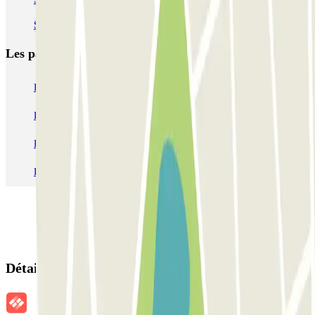
Se garer près du Couvent des Jacobins
Les parkings les
plus réservés
Parking Paris
Parking Gare de Lyon
Parking Gare Montparnasse
Parking Charles de Gaulle - Roissy Aeroport
Parking Aéroport Roland Garros La Réunion P4 Longue Durée
Parking Aéroport Barcelone
Parking Aéroport Beauvais
Détails de la réservation