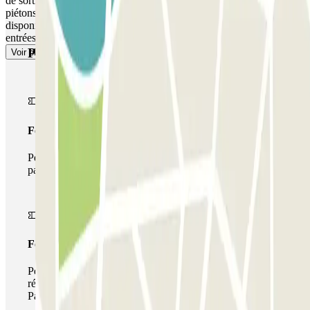
de sortie. ACCÈS PIÉTONS : si le parking dispose d´un accès
piétons, ouvrez la porte ou la barrière avec le code ou le QR CODE
disponible dans votre réservation. La réservation permet toujours des
entrées et sorties multiples.
Produits Parclick
Voir plus
Forfait Simple
Pendant votre séjour, vous ne pourrez entrer et sortir du
parking qu'une seule fois
Forfait de stationnement multiple
Pendant votre séjour, vous pouvez utiliser l'ensemble du
réseau de parkings de cet opérateur disponible sur
Parclick.