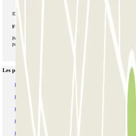
Forfait illimité
Pendant votre séjour, vous pouvez entrer et sortir du
parking aussi souvent que vous le souhaitez.
Les parkings les mieux notés à Toulouse
Boxx'in Aéroport Toulouse - Self - Couvert
Boxx'in Aéroport Toulouse - Couvert - Valet
ECTOR - Service Voiturier - Extérieur - Aéroport Toulouse
Blue Valet - Aéroport de Toulouse Blagnac (TLS) - Exterieur
EASYPARK31 - Aéroport de Toulouse - Service Voiturier