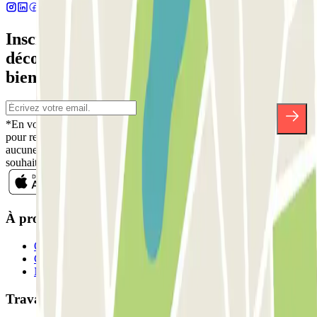
Inscrivez-vous à notre newsletter et
découvrez des réductions, des concours et
bien d'autres surprises.
*En vous inscrivant, vous acceptez notre politique de confidentialité
pour recevoir des communications commerciales de Parclick. Sans
aucune obligation, vous pouvez vous désinscrire quand vous le
souhaitez dans la même newsletter.
À propos de Parclick
Qui sommes-nous ?
Comment ça marche?
Nos parkings
Travaillons ensemble?