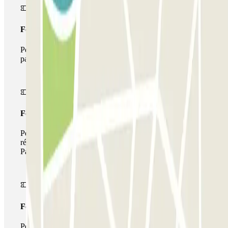
Forfait Simple
Pendant votre séjour, vous ne pourrez entrer et sortir du
parking qu'une seule fois
Forfait de stationnement multiple
Pendant votre séjour, vous pouvez utiliser l'ensemble du
réseau de parkings de cet opérateur disponible sur
Parclick.
Forfait illimité
Pendant votre séjour, vous pouvez entrer et sortir du