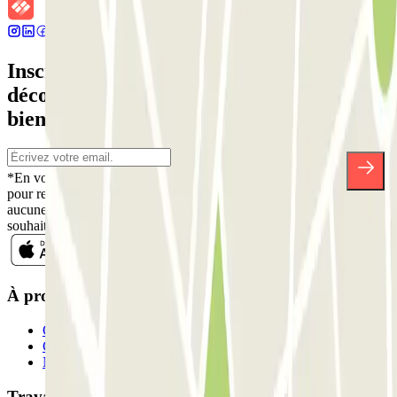
Inscrivez-vous à notre newsletter et
découvrez des réductions, des concours et
bien d'autres surprises.
*En vous inscrivant, vous acceptez notre politique de confidentialité
pour recevoir des communications commerciales de Parclick. Sans
aucune obligation, vous pouvez vous désinscrire quand vous le
souhaitez dans la même newsletter.
À propos de Parclick
Qui sommes-nous ?
Comment ça marche?
Nos parkings
Travaillons ensemble?