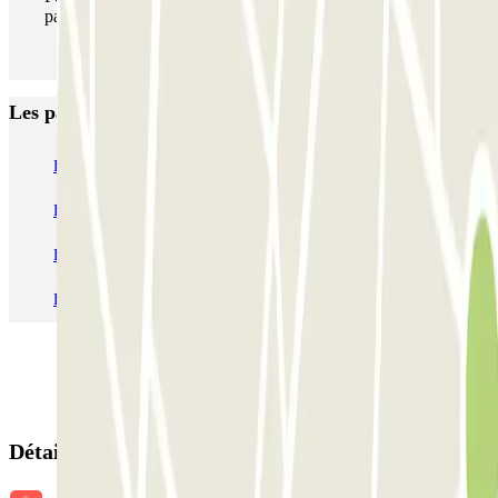
parking aussi souvent que vous le souhaitez.
Les parkings les
plus réservés
Parking Paris
Parking Gare de Lyon
Parking Gare Montparnasse
Parking Charles de Gaulle - Roissy Aeroport
Parking Aéroport Roland Garros La Réunion P4 Longue Durée
Parking Aéroport Barcelone
Parking Aéroport Beauvais
Détails de la réservation