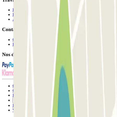
Professionnels
Fournisseur de parking
Affiliés
Contact
Contactez-nous
FAQ
Nos différents modes de paiement:
Conditions générales d'utilisation et contrat
Conditions d'annulation
Politique relative aux cookies
Gérer les cookies
Politique de confidentialité
Whistleblowing