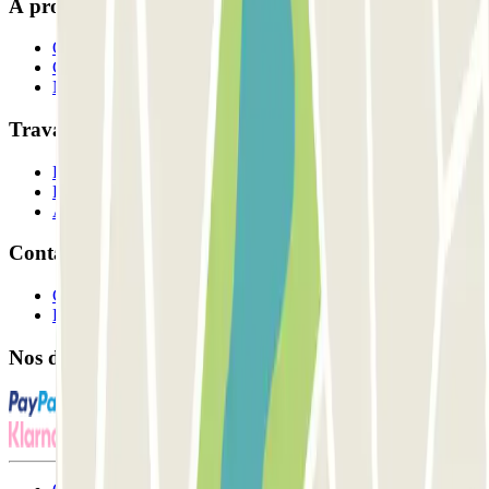
À propos de Parclick
Qui sommes-nous ?
Comment ça marche?
Nos parkings
Travaillons ensemble?
Professionnels
Fournisseur de parking
Affiliés
Contact
Contactez-nous
FAQ
Nos différents modes de paiement: