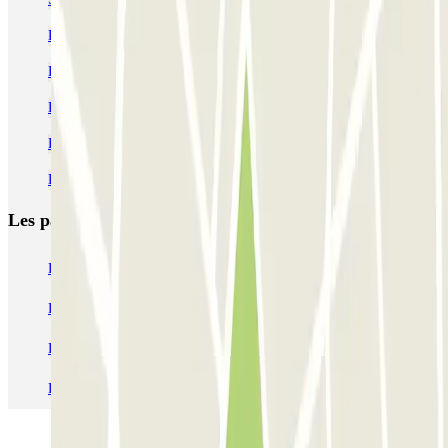
Parking Place Kléber Strasbourg pas cher
Parking Marchés de Noël Strasbourg | Où se garer
Parking Musée d'art moderne Strasbourg pas cher
Parking Les Halles Strasbourg pas cher
Parking Gare Strasbourg pas cher
Les parkings les
plus réservés
Parking Paris
Parking Gare de Lyon
Parking Gare Montparnasse
Parking Charles de Gaulle - Roissy Aeroport
Parking Aéroport Roland Garros La Réunion P4 Longue Durée
Parking Aéroport Barcelone
Parking Aéroport Beauvais