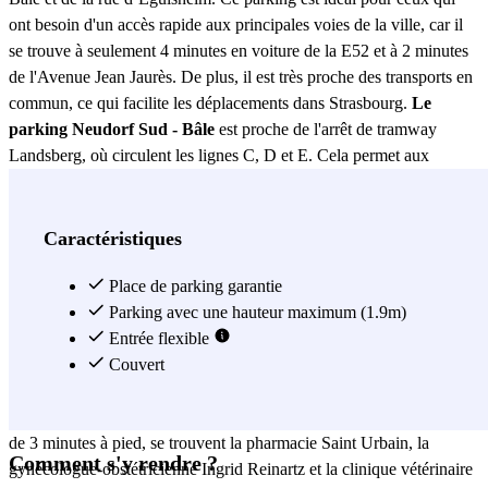
ont besoin d'un accès rapide aux principales voies de la ville, car il
se trouve à seulement 4 minutes en voiture de la E52 et à 2 minutes
de l'Avenue Jean Jaurès. De plus, il est très proche des transports en
commun, ce qui facilite les déplacements dans Strasbourg.
Le
parking Neudorf Sud - Bâle
est proche de l'arrêt de tramway
Landsberg, où circulent les lignes C, D et E. Cela permet aux
utilisateurs de garer leur voiture et de se déplacer facilement en
tramway dans la ville. À proximité du parking, se trouvent diverses
commodités telles que l'EHPAD les Mélèzes, le Collège Louise-
Caractéristiques
Weiss, l'UGC Ciné Cité et l'Église Saint Urbain, tous à moins de 5
minutes à pied. Pour ceux qui souhaitent faire des courses, il y a
Place de parking garantie
plusieurs options à proximité comme les boulangeries Matter et
Parking avec une hauteur maximum (1.9m)
Kandel, le Carrefour City de Rathsamhausen, et le MicroMarket,
Entrée flexible
ainsi que le restaurant À l’Ange pour profiter d'un bon repas. En
Couvert
termes de santé,
le parking Neudorf Sud - Bâle
offre un
emplacement pratique pour accéder aux services médicaux. À moins
de 3 minutes à pied, se trouvent la pharmacie Saint Urbain, la
Comment s'y rendre ?
gynécologue-obstétricienne Ingrid Reinartz et la clinique vétérinaire