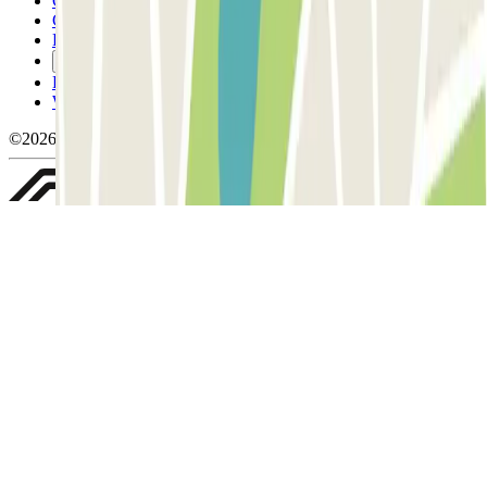
Conditions générales d'utilisation et contrat
Conditions d'annulation
Politique relative aux cookies
Gérer les cookies
Politique de confidentialité
Whistleblowing
©2026 Parclick. Tous droits réservés