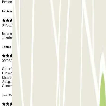
Personnel
Gertrud
04/05/2026
Es wäre sinnvoll, vorne an der Straße ein Hinweisschild
anzubringen, dass die Einfahrt im Hof hinten rechts ist!
Tobias
09/03/2026
Guter Preis. Die Einfahrt war sehr schwer zu finden. Ein
Hinweisschild in der Seitenstraße wäre hilfreich gewesen. Parkplatz
klein für BMW 5er Lim. Alte Tiefgarage und recht dunkel.
Ausgang/ Treppe schlecht beleuchtet. Lage: recht abseits vom City
Center
José María