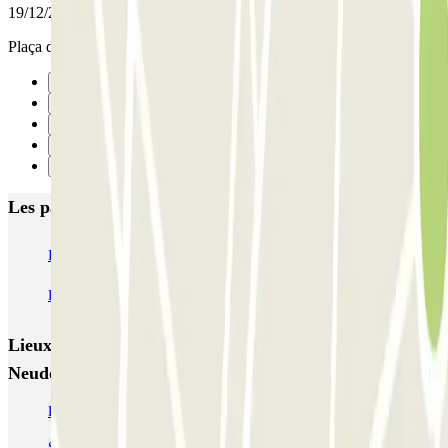
19/12/2025
Plaça de pàrquing molt justa i difícil de maniobrar
Précédent
1
2
3
Suivant
Les parkings les mieux notés à Strasbourg
INDIGO Hôpital Hautepierre
Kléber - Parlement Européen Zenpark
Danube Bleu Zenpark
Lieux et événements intéressants à proximité Bâle -
Neudorf Sud Zenpark
Parking relais Strasbourg
Se garer près du quartier Petite France