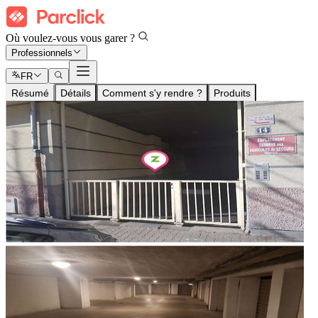
Où voulez-vous vous garer ?
Professionnels
FR
Résumé
Détails
Comment s'y rendre ?
Produits