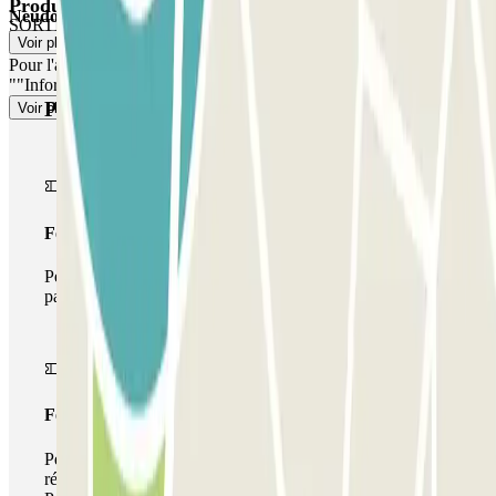
Produits Parclick
Neudorf Sud - Bâle
a à offrir."
SORTIE PIÉTONNE
Voir plus
Pour l'accès des piétons, veuillez consulter notre section
""Informations importantes"".
Produits Parclick
Voir plus
Forfait Simple
Pendant votre séjour, vous ne pourrez entrer et sortir du
parking qu'une seule fois
Forfait de stationnement multiple
Pendant votre séjour, vous pouvez utiliser l'ensemble du
réseau de parkings de cet opérateur disponible sur