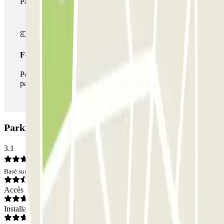
Parclick.
Forfait illimité
Pendant votre séjour, vous pouvez entrer et sortir du
parking aussi souvent que vous le souhaitez.
Parking Bâle - Neudorf Sud Zenpark: Avis
3.1
Basé sur 8 avis
Accès
Installations