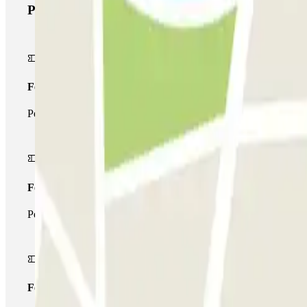
Produits Parclick
Forfait Simple
Pendant votre séjour, vous ne pourrez entrer et sortir du parking 
Forfait de stationnement multiple
Pendant votre séjour, vous pouvez utiliser l'ensemble du réseau d
Forfait illimité