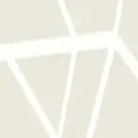
qu'une seule fois
e parkings de cet opérateur disponible sur Parclick.