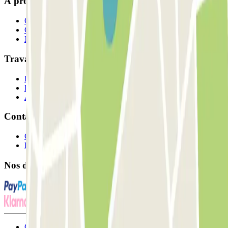
À propos de Parclick
Qui sommes-nous ?
Comment ça marche?
Nos parkings
Travaillons ensemble?
Professionnels
Fournisseur de parking
Affiliés
Contact
Contactez-nous
FAQ
Nos différents modes de paiement:
Conditions générales d'utilisation et contrat