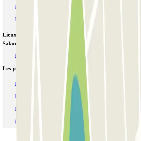
INDIGO Plaza del Pilar - Juzgados
INDIGO Plaza del Pilar - Ayuntamiento
INDIGO Audiorama
Lieux et événements intéressants à proximité INDIGO
Salamero
Parkings à l'Aéroport de Saragosse (ZAZ)
Les parkings les
plus réservés
Parking Paris
Parking Gare de Lyon
Parking Gare Montparnasse
Parking Charles de Gaulle - Roissy Aeroport
Parking Aéroport Roland Garros La Réunion P4 Longue Durée
Parking Aéroport Barcelone
Parking Aéroport Beauvais