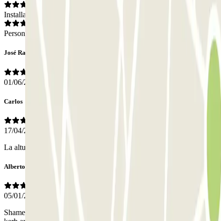
Installations
Personnel
José Ramón
01/06/2026
Carlos
17/04/2026
La altura del techo muy justa
Alberto
05/01/2026
Shame the access is under road works. And the ramps along the