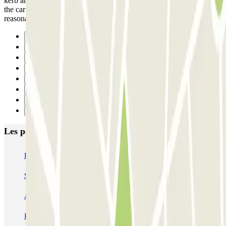
kerb are too sharp for low cars... scrapping the bottom.of my car but,
the car park itself one of the best I've ever seen. Really nice, and
reasonable price. Great location.
Précédent
1
2
3
4
5
6
Suivant
Les parkings les mieux notés à Saragosse
IC Eduardo Ibarra
San Clemente
SABA Estación Zaragoza - Delicias
AENA Aeropuerto de Zaragoza - General P1
INDIGO Salamero
INDIGO Hospital Clinico
INDIGO El Carmen