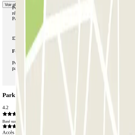
Voir plus
Pendant votre séjour, vous pouvez utiliser l'ensemble du
réseau de parkings de cet opérateur disponible sur
Parclick.
Forfait illimité
Pendant votre séjour, vous pouvez entrer et sortir du
parking aussi souvent que vous le souhaitez.
Parking INDIGO Salamero: Avis
4.2
Basé sur 17 avis
Accès