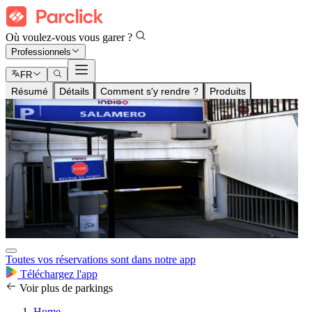
Où voulez-vous vous garer ?
Professionnels
FR
Résumé
Détails
Comment s'y rendre ?
Produits
Toutes vos réservations sont dans notre app
Téléchargez l'app
Voir plus de parkings
Home