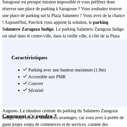
Saragosse est presque mission impossible et vous préférez donc
réserver une place de parking à Saragosse ? Vous souhaitez trouver
une place de parking sur la Plaza Salamero ? Vous avez de la chance
! Aujourd'hui, Parclick vous apporte la solution, le
parking
Salamero Zaragoza Indigo
. Le parking Salamero Zaragoza Indigo
est situé dans le centre-ville, dans la vieille ville, à côté de la Plaza
de Miguel Salamero et de l'Avenida de César Augusto. Ce parking,
en plus d'être très bien situé, est sûr et disponible 24 heures sur 24,
tous les jours de la semaine ! De plus, il dispose également de
Caractéristiques
différentes installations pour améliorer votre séjour dans le parking,
telles que : toilettes, lavage de voiture, prêt de vélos, accessibilité
Parking avec une hauteur maximum (1.9m)
pour les personnes handicapées... Vous serez ravi de quitter le
Accessible aux PMR
parking du
Salamero Zaragoza
Couvert
Indigo. L'accès au parking du
Salamero Zaragoza Indigo est facile, depuis la N-330, vous vous
Sécurisé
rendrez directement à votre place de parking réservée dans le
parking du Salamero Zaragoza Indigo, le long de l'avenue Cesar
Augusto. La situation centrale du parking du Salamero Zaragoza
Comment s'y rendre ?
Indigo vous offre de nombreux avantages, car vous avez à portée de
main toutes sortes de commerces et de services, comme des