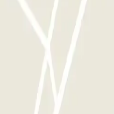
qu'une seule fois
e parkings de cet opérateur disponible sur Parclick.
si souvent que vous le souhaitez.
P1: Avis