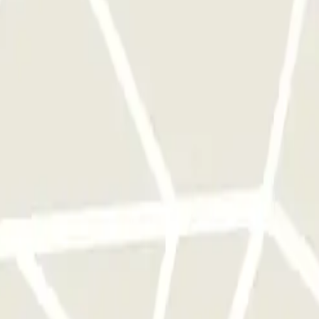
lider le ticket que vous avez pris à l'entrée.
Localisation de la réceptio
 sortie avec votre véhicule et utilisez le ticket pour ouvrir la barrière.