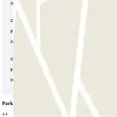
Pendant votre séjour, vous ne pourrez entrer et sortir du parking 
Forfait de stationnement multiple
Pendant votre séjour, vous pouvez utiliser l'ensemble du réseau d
Forfait illimité
Pendant votre séjour, vous pouvez entrer et sortir du parking aus
Parking AENA Aeropuerto de Santander - General 
4.4