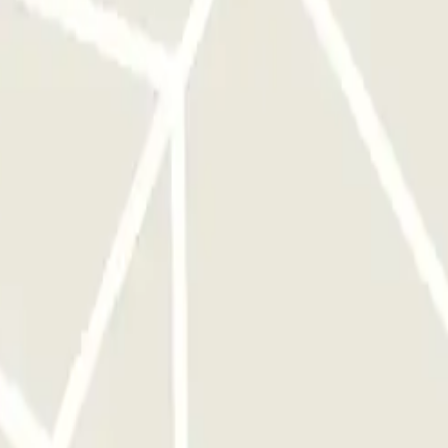
n :
Dans le cas où vous auriez dépassé le temps de votre réservation,