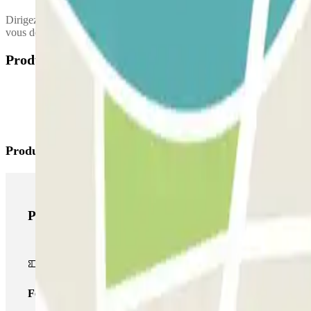
Dirigez vous vers la cabine de contrôle (ou caisse automatique) pour va
vous devrez régler la différence au parking. Conduisez ensuite jusqu'à la
Produits disponibles
Produits Parclick
Produits Parclick
Forfait Simple