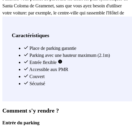
Santa Coloma de Gramenet, sans que vous ayez besoin d'utiliser
votre voiture: par exemple, le centre-ville qui rassemble l'Hôtel de
Ville, l'église Santa Coloma Esglesia Major et l'auditorium Can Roig
i Torres. Dans le cas où vous vous gareriez à Promoparc Cúbics,
vous trouverez l'Ecole officielle de langues à moins de 10 minutes
Caractéristiques
de marche, ou bien le théâtre Josep Maria de Sagarra. De cette
façon, vous ne perdrez plus de temps à chercher un parking.
Place de parking garantie
Parking avec une hauteur maximum (2.1m)
Voir plus
Entrée flexible
Accessible aux PMR
Couvert
Sécurisé
Comment s'y rendre ?
Entrée du parking