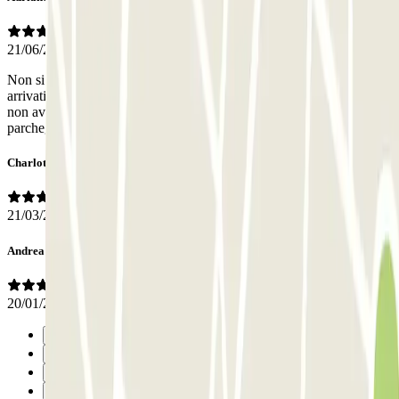
21/06/2026
Non si è aperta la sbarra con la lettura della targa quando siamo
arrivati. Il portone di ingresso alla struttura era aperto ma, visto che
non avevamo il biglietto, non sapevamo come accedere al
parcheggio. Per fortuna che è arrivato un altra cliente.
Charlotte
21/03/2026
Andrea
20/01/2026
Précédent
1
2
3