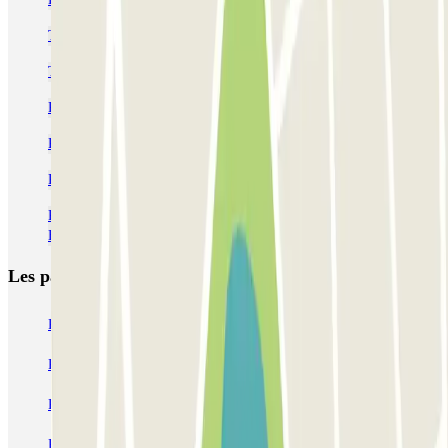
Trouvez votre parking à Sant Andreu
Trouver et réserver un parking dans le quartier de Nou Barris
Parkings à l'hôpital de Sant Pau
Parkings dans le district de Sant Martí à Barcelone
Parkings dans le district d'Horta-Guinardó
Réservations de parking au Centre Commercial Les Glòries -
Barcelone
Les parkings les
plus réservés
Parking Paris
Parking Gare de Lyon
Parking Gare Montparnasse
Parking Charles de Gaulle - Roissy Aeroport
Parking Aéroport Roland Garros La Réunion P4 Longue Durée
Parking Aéroport Barcelone
Parking Aéroport Beauvais