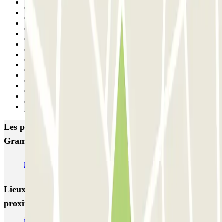
25
26
27
28
29
30
31
32
33
34
Suivant
Les parkings les mieux notés à Santa Coloma de
Gramenet
PROMOPARC Cúbics
Garage Marc
Lieux et événements intéressants à
proximité PROMOPARC Cúbics
Réservez un parking dans le quartier de La Trinitat Nova