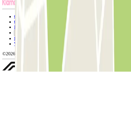
Conditions générales d'utilisation et contrat
Conditions d'annulation
Politique relative aux cookies
Gérer les cookies
Politique de confidentialité
Whistleblowing
©2026 Parclick. Tous droits réservés