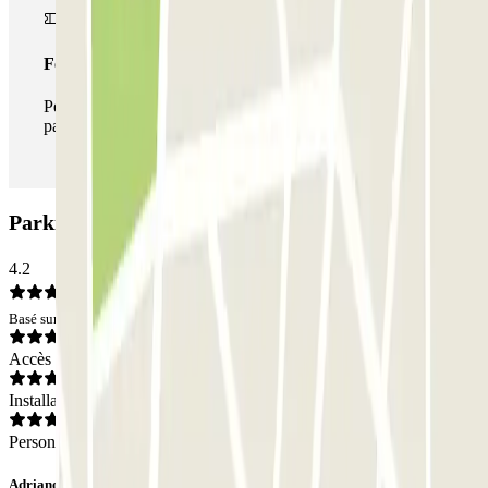
Forfait illimité
Pendant votre séjour, vous pouvez entrer et sortir du
parking aussi souvent que vous le souhaitez.
Parking PROMOPARC Cúbics: Avis
4.2
Basé sur 108 avis
Accès
Installations
Personnel
Adriano