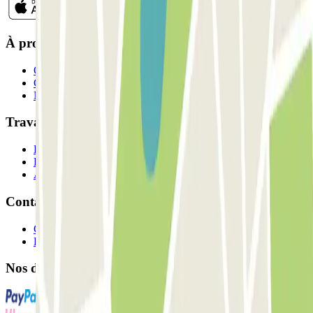
À propos de Parclick
Qui sommes-nous ?
Comment ça marche?
Nos parkings
Travaillons ensemble?
Professionnels
Fournisseur de parking
Affiliés
Contact
Contactez-nous
FAQ
Nos différents modes de paiement: