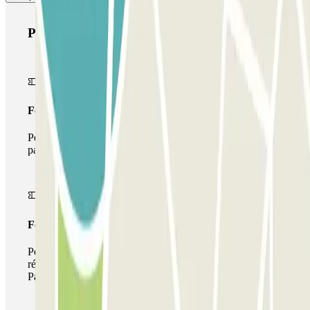
Produits Parclick
Forfait Simple
Pendant votre séjour, vous ne pourrez entrer et sortir du
parking qu'une seule fois
Forfait de stationnement multiple
Pendant votre séjour, vous pouvez utiliser l'ensemble du
réseau de parkings de cet opérateur disponible sur
Parclick.