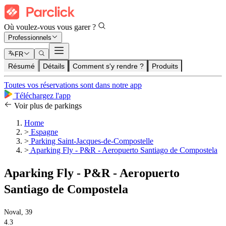
Où voulez-vous vous garer ?
Professionnels
FR
Résumé
Détails
Comment s'y rendre ?
Produits
Toutes vos réservations sont dans notre app
Téléchargez l'app
Voir plus de parkings
Home
>
Espagne
>
Parking Saint-Jacques-de-Compostelle
>
Aparking Fly - P&R - Aeropuerto Santiago de Compostela
Aparking Fly - P&R - Aeropuerto
Santiago de Compostela
Noval, 39
4.3