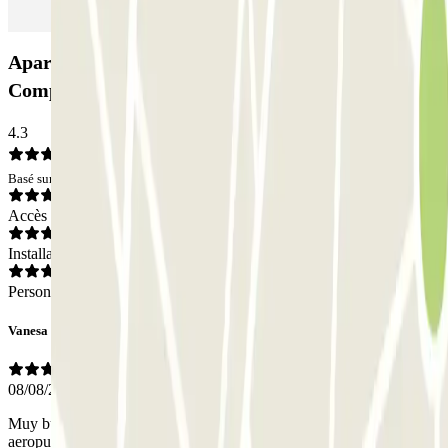
Aparking Fly - P&R - Aeropuerto Santiago de
Compostela: Avis
4.3
Basé sur 2 avis
Accès
Installations
Personnel
Vanesa
08/08/2021
Muy buen servicio, calida precio. Puntualidad para recojernos en el
aeropuerto. Trato agradable. Lo recomiendo 100%.