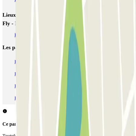
Lieux et événements intéressants à proximité Aparking
Fly - P&R - Aeropuerto Santiago de Compostela
Parkings à l'Aéroport de Saint-Jacques-de-Compostelle (SCQ)
Les parkings les
plus réservés
Parking Paris
Parking Gare de Lyon
Parking Gare Montparnasse
Parking Charles de Gaulle - Roissy Aeroport
Parking Aéroport Roland Garros La Réunion P4 Longue Durée
Parking Aéroport Barcelone
Parking Aéroport Beauvais
Ce parking ne permet pas de réserver avec Parclick.
Toutefois, vous pouvez réserver une place dans les parkings à