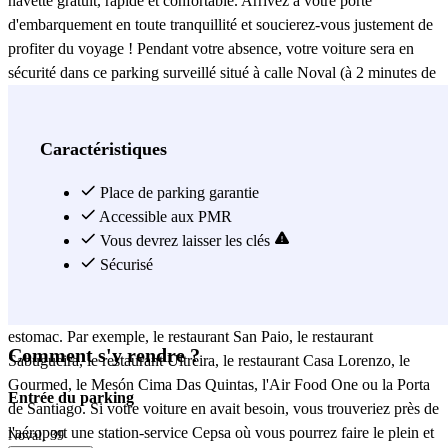
navette gratuit, rapide et confortable. Arrivez à votre porte
d'embarquement en toute tranquillité et soucierez-vous justement de
profiter du voyage ! Pendant votre absence, votre voiture sera en
sécurité dans ce parking surveillé situé à calle Noval (à 2 minutes de
l'aéroport). Avec Aparking Fly - P&R - Aeropuerto Santiago de
Compostela, vous pourrez vous garer à l'extérieur de l'aéroport et
rejoindre confortablement votre vol en moins de 10 minutes. Ça
Caractéristiques
sonne bien, n'est-ce pas ? Mais... que pourriez-vous faire d'autre ici ?
Si vous avez besoin d'un petit repos avant votre voyage, vous
Place de parking garantie
trouverez une excellente variété d'options près de l'aéroport, comme
Accessible aux PMR
l'hôtel Garcas, O Fogar de Maru, Grupo Ruta Jacobea, A Concha,
Vous devrez laisser les clés
Hostal San Paio, Casa de Amancio, Xan Xordo ou Pensión Che.
Sécurisé
Quant aux endroits où s'asseoir et manger après un long voyage,
vous trouverez une grande variété d'endroits pour satisfaire votre
estomac. Par exemple, le restaurant San Paio, le restaurant
Comment s'y rendre ?
Sabugueira, le restaurant Ultreira, le restaurant Casa Lorenzo, le
Gourmed, le Mesón Cima Das Quintas, l'Air Food One ou la Porta
Entrée du parking
de Santiago. Si votre voiture en avait besoin, vous trouveriez près de
l'aéroport une station-service Cepsa où vous pourrez faire le plein et
Noval, 39