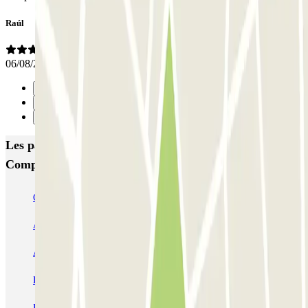
Raúl
06/08/2021
Précédent
1
Suivant
Les parkings les mieux notés à Saint-Jacques-de-
Compostelle
COPARK Plaza Roja
COPARK A Rosa
AENA Santiago de Compostela - Aeropuerto - General
Aparking Fly - P&R - Aeropuerto Santiago de Compostela
Lavacolla - Valet - Aeropuerto Santiago de Compostela
PARKIA Peregrino San Caetano Xunta Galicia
La Salle Copark