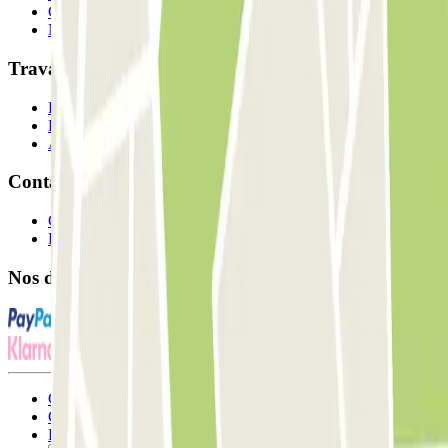
Comment ça marche?
Nos parkings
Travaillons ensemble?
Professionnels
Fournisseur de parking
Affiliés
Contact
Contactez-nous
FAQ
Nos différents modes de paiement:
Conditions générales d'utilisation et contrat
Conditions d'annulation
Politique relative aux cookies