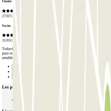
Chakir
27/07/2026
Nacho
31/03/2026
Todavía no les funciona el sistema de reconocimiento de matrículas
para reservas Parclick. Pero como el personal es extremadamente
amable nos ayudaron y lo resolvieron enseguida.
Précédent
1
Suivant
Les parkings les mieux notés à Reus
AENA Aeropuerto de Reus - General P2
NN El Pallol