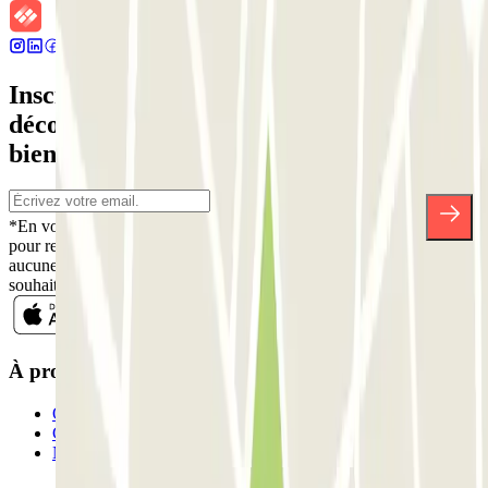
Inscrivez-vous à notre newsletter et
découvrez des réductions, des concours et
bien d'autres surprises.
*En vous inscrivant, vous acceptez notre politique de confidentialité
pour recevoir des communications commerciales de Parclick. Sans
aucune obligation, vous pouvez vous désinscrire quand vous le
souhaitez dans la même newsletter.
À propos de Parclick
Qui sommes-nous ?
Comment ça marche?
Nos parkings