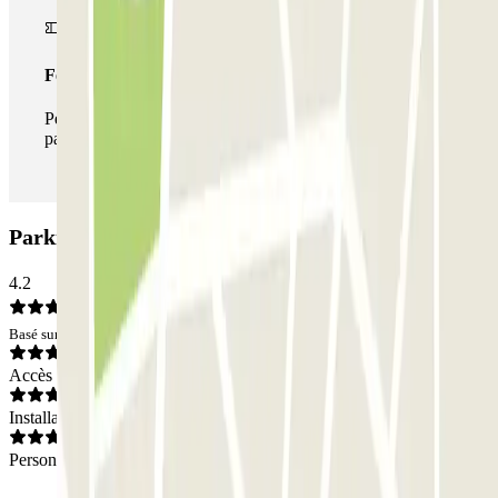
Forfait illimité
Pendant votre séjour, vous pouvez entrer et sortir du
parking aussi souvent que vous le souhaitez.
Parking NN El Pallol: Avis
4.2
Basé sur 2 avis
Accès
Installations
Personnel