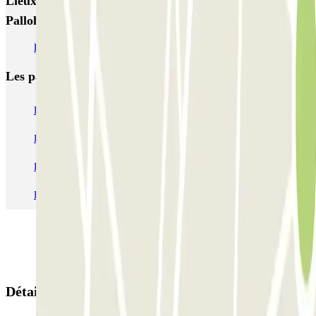
Lieux et événements intéressants à proximité NN El
Pallol
Parkings à l'Aéroport de Reus (REU)
Les parkings les
plus réservés
Parking Paris
Parking Gare de Lyon
Parking Gare Montparnasse
Parking Charles de Gaulle - Roissy Aeroport
Parking Aéroport Roland Garros La Réunion P4 Longue Durée
Parking Aéroport Barcelone
Parking Aéroport Beauvais
Détails de la réservation