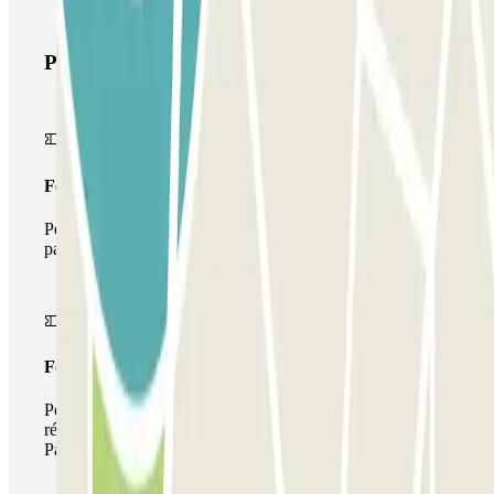
Produits Parclick
Forfait Simple
Pendant votre séjour, vous ne pourrez entrer et sortir du
parking qu'une seule fois
Forfait de stationnement multiple
Pendant votre séjour, vous pouvez utiliser l'ensemble du
réseau de parkings de cet opérateur disponible sur
Parclick.