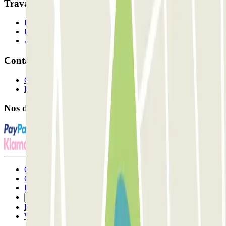
Travaillons ensemble?
Professionnels
Fournisseur de parking
Affiliés
Contact
Contactez-nous
FAQ
Nos différents modes de paiement:
Conditions générales d'utilisation et contrat
Conditions d'annulation
Politique relative aux cookies
Gérer les cookies
Politique de confidentialité
Whistleblowing