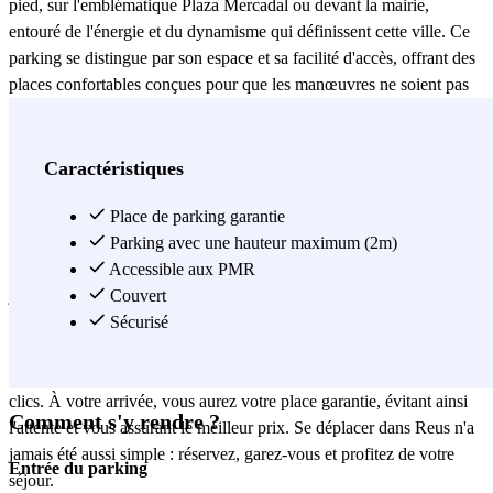
pied, sur l'emblématique Plaza Mercadal ou devant la mairie,
entouré de l'énergie et du dynamisme qui définissent cette ville. Ce
parking se distingue par son espace et sa facilité d'accès, offrant des
places confortables conçues pour que les manœuvres ne soient pas
un problème. Il s'agit d'un espace couvert et entièrement surveillé.
De plus, nous disposons de places adaptées aux personnes à
mobilité réduite, garantissant une accessibilité totale. D'ici, Reus est
Caractéristiques
à vos pieds. Vous êtes au cœur de la zone commerciale El Pallol,
idéale pour une journée de shopping ou pour entamer la Route du
Place de parking garantie
Modernisme. Vous pourrez visiter des joyaux tels que la Casa
Parking avec une hauteur maximum (2m)
Navàs, le Centre Gaudí ou les vestiges des anciens remparts situés
Accessible aux PMR
juste à côté du parking. C'est, sans aucun doute, la base d'opérations
Couvert
idéale pour explorer la ville natale d'Antoni Gaudí. Ne laissez pas
Sécurisé
votre tranquillité au hasard. Grâce à Parclick ou à son application
mobile, vous pouvez gérer votre réservation à l'avance en quelques
clics. À votre arrivée, vous aurez votre place garantie, évitant ainsi
Comment s'y rendre ?
l'attente et vous assurant le meilleur prix. Se déplacer dans Reus n'a
jamais été aussi simple : réservez, garez-vous et profitez de votre
Entrée du parking
séjour.