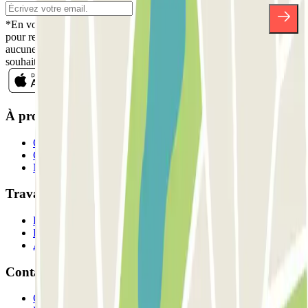
*En vous inscrivant, vous acceptez notre politique de confidentialité
pour recevoir des communications commerciales de Parclick. Sans
aucune obligation, vous pouvez vous désinscrire quand vous le
souhaitez dans la même newsletter.
À propos de Parclick
Qui sommes-nous ?
Comment ça marche?
Nos parkings
Travaillons ensemble?
Professionnels
Fournisseur de parking
Affiliés
Contact
Contactez-nous