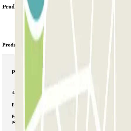
Produits disponibles
Produits Parclick
Produits Parclick
Forfait Simple
Pendant votre séjour, vous ne pourrez entrer et sortir du
parking qu'une seule fois