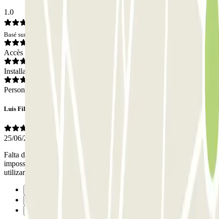
1.0
Basé sur 1 avis
Accès
Installations
Personnel
Luis Filipe
25/06/2025
Falta de profissionalismo que aqui não se descreve por
impossibilidade decorrente da limitação do número de caracteres a
utilizar. Não voltarei a contratar com esta empresa !!!!
Précédent
1
Suivant