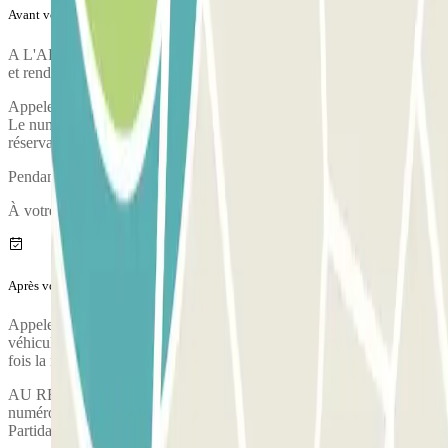
Avant votre voyage
A L'ARRIVEE : appelez le parking 15 minutes avant votre arrivée
et rendez-vous à la Porta A-Partidas pour laisser votre véhicule.
Appelez le parking environ 15 minutes avant d'arriver à l'aéroport.
Le numéro de téléphone du parking sera fourni une fois la
réservation effectuée.
Pendant l'appel, une personne vous confirmera le point de rencontre.
À votre arrivée, votre véhicule fera l'objet d'un état des lieux.
Après votre voyage
Appelez le parking pour demander la prise en charge de votre
véhicule. Le numéro de téléphone du parking vous sera transmis une
fois la réservation effectuée.
AU RETOUR : après avoir récupéré vos bagages, appelez le
numéro de téléphone figurant sur le bon et rendez-vous à Porta A-
Partidas pour récupérer votre véhicule.