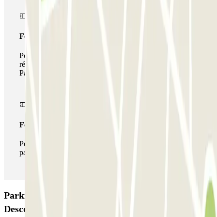
Forfait de stationnement multiple
Pendant votre séjour, vous pouvez utiliser l'ensemble du
réseau de parkings de cet opérateur disponible sur
Parclick.
Forfait illimité
Pendant votre séjour, vous pouvez entrer et sortir du
parking aussi souvent que vous le souhaitez.
Parking RedPark - Valet - Aeropuerto do Porto -
Descoberto: Avis