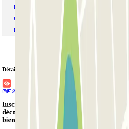
Parking Charles de Gaulle - Roissy Aeroport
Parking Aéroport Roland Garros La Réunion P4 Longue Durée
Parking Aéroport Barcelone
Parking Aéroport Beauvais
Détails de la réservation
Inscrivez-vous à notre newsletter et
découvrez des réductions, des concours et
bien d'autres surprises.