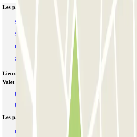
Les parkings les mieux notés à Porto
SABA Cardosas
SABA Ribeira
SABA Palácio da Justiça
SABA Praça Lisboa
Visconde Setúbal
Cristal Park
Parque do Carregal
APARC Península
AutoParque Laires
Garagem Dom João IV
Lieux et événements intéressants à proximité RedPark -
Valet - Aeropuerto do Porto - Descoberto
Parking Aéroport Porto pas cher | Low cost & longue durée
Parking Trindade Porto pas cher | Parclick
Les parkings les
plus réservés
Parking Paris
Parking Gare de Lyon
Parking Gare Montparnasse