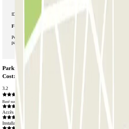
Forfait illimité
Pendant votre séjour, vous pouvez entrer et sortir du
parking aussi souvent que vous le souhaitez.
Parking SABA Perugia Piazzale Europa Low
Cost: Avis
3.2
Basé sur 2 avis
Accès
Installations