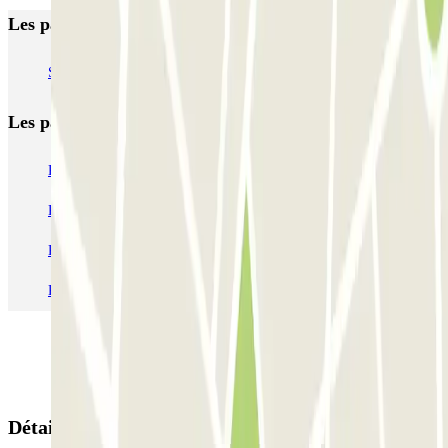
Les parkings les mieux notés à Pérouse
SABA Perugia Piazza Partigiani
Les parkings les
plus réservés
Parking Paris
Parking Gare de Lyon
Parking Gare Montparnasse
Parking Charles de Gaulle - Roissy Aeroport
Parking Aéroport Roland Garros La Réunion P4 Longue Durée
Parking Aéroport Barcelone
Parking Aéroport Beauvais
Détails de la réservation