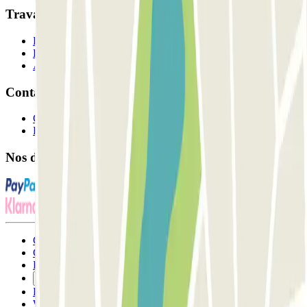
Travaillons ensemble?
Professionnels
Fournisseur de parking
Affiliés
Contact
Contactez-nous
FAQ
Nos différents modes de paiement:
Conditions générales d'utilisation et contrat
Conditions d'annulation
Politique relative aux cookies
Gérer les cookies
Politique de confidentialité
Whistleblowing