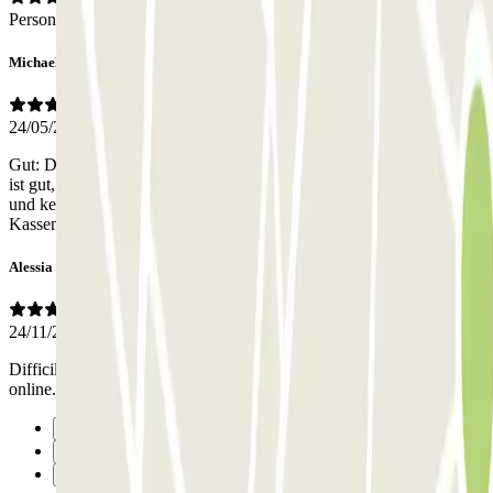
Personnel
Michael
24/05/2026
Gut: Der Preis für das Parkhaus inkl. Ein- und Ausfahrten. Die Lage
ist gut, kein Stress mit Innenstadtverkehr. Schlecht: Kein Mitarbeiter
und kein Büro vor Ort! Kontakt vor Ausfahrt nur über Ruftaste am
Kassenautomaten. Langwieriges Erklären was man will
Alessia
24/11/2025
Difficile trovare il personale per l'attivazione del voucher pagato già
online. segnaletica insufficiente
Précédent
1
Suivant