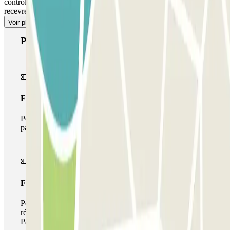
contrôle. En fournissant votre référence de réservation, vous
recevrez des instructions sur la marche à suivre.
Voir plus
Produits Parclick
Forfait Simple
Pendant votre séjour, vous ne pourrez entrer et sortir du
parking qu'une seule fois
Forfait de stationnement multiple
Pendant votre séjour, vous pouvez utiliser l'ensemble du
réseau de parkings de cet opérateur disponible sur
Parclick.