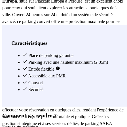
Europa
, situé sur Piazzale Europa à Pérouse, est un excellent choix
pour ceux qui souhaitent explorer les attractions touristiques de la
ville. Ouvert 24 heures sur 24 et doté d'un système de sécurité
avancé, ce parking couvert offre une protection maximale pour les
véhicules grâce à une surveillance constante et des caméras de
sécurité. Le parking dispose de places spéciales pour les personnes à
mobilité réduite, répondant ainsi aux besoins de tous les utilisateurs.
Caractéristiques
De plus, il est possible de recharger des véhicules électriques, ce qui
le rend idéal pour ceux qui utilisent des moyens de transport éco-
Place de parking garantie
durables. La plupart des attractions touristiques de Pérouse se
Parking avec une hauteur maximum (2.05m)
trouvent dans le centre-ville, facilement accessible depuis Piazzale
Entrée flexible
Europa. À proximité, on trouve l'ancienne Église Évangélique, le
Accessible aux PMR
grand Parc de Sant'Anna et la porte historique San Pietro. Pour
Couvert
visiter tous ces lieux d'intérêt touristique, le parking SABA, situé
Sécurisé
directement sur la place, représente la solution idéale. Réserver votre
place de parking est très simple : il suffit d'utiliser Parclick pour
effectuer votre réservation en quelques clics, rendant l'expérience de
Comment s'y rendre ?
stationnement encore plus confortable et pratique. Grâce à sa
position stratégique et à ses services dédiés, le parking SABA