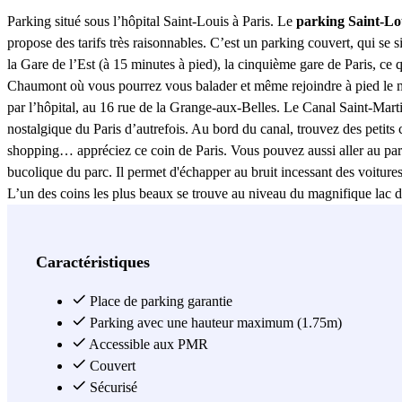
Parking situé sous l’hôpital Saint-Louis à Paris. Le
parking Saint-Lo
propose des tarifs très raisonnables. C’est un parking couvert, qui se
la Gare de l’Est (à 15 minutes à pied), la cinquième gare de Paris, ce 
Chaumont où vous pourrez vous balader et même rejoindre à pied le mét
par l’hôpital, au 16 rue de la Grange-aux-Belles. Le Canal Saint-Martin 
nostalgique du Paris d’autrefois. Au bord du canal, trouvez des petit
shopping… appréciez ce coin de Paris. Vous pouvez aussi aller au par
bucolique du parc. Il permet d'échapper au bruit incessant des voitures 
L’un des coins les plus beaux se trouve au niveau du magnifique lac du
secrets s’y trouvent tels que une grotte et une ancienne ligne de chemin
agréable mais aussi une piste de danse, Le Comptoir Général accueill
somme, ce parking vous permettra d’avoir un accès rapide à l'hôpital S
Caractéristiques
Saint-Martin et et le parc des Buttes Chaumont, pour que vous puissiez 
Place de parking garantie
Voir plus
Parking avec une hauteur maximum (1.75m)
Accessible aux PMR
Couvert
Sécurisé