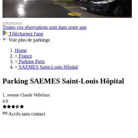
Toutes vos réservations sont dans notre app
Téléchargez l'app
Voir plus de parkings
Home
>
France
>
Parking Paris
>
SAEMES Saint-Louis Hôpital
Parking SAEMES Saint-Louis Hôpital
1, avenue Claude Vellefaux
4.0
Accès sans contact