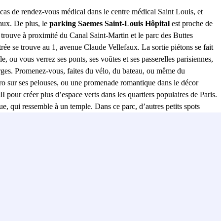
 cas de rendez-vous médical dans le centre médical Saint Louis, et
faux. De plus, le
parking Saemes Saint-Louis Hôpital
est proche de
e trouve à proximité du Canal Saint-Martin et le parc des Buttes
ée se trouve au 1, avenue Claude Vellefaux. La sortie piétons se fait
le, ou vous verrez ses ponts, ses voûtes et ses passerelles parisiennes,
berges. Promenez-vous, faites du vélo, du bateau, ou même du
éro sur ses pelouses, ou une promenade romantique dans le décor
II pour créer plus d’espace verts dans les quartiers populaires de Paris.
e, qui ressemble à un temple. Dans ce parc, d’autres petits spots
 est un restaurant/ bar très tendance. Avec une terrasse et un patio
tout à fait unique. Vivez l'expérience Parisienne au maximum! En
s permet de découvrir de nouveau coins touristiques tels que le Canal
lieux phares.