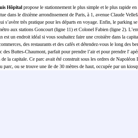
uis Hôpital
propose le stationnement le plus simple et le plus rapide en
 situe dans le dixième arrondissement de Paris, à 1, avenue Claude Velle
qui s’avère très pratique pour les départs en voyage. Enfin, le parking s
ro aux stations Goncourt (ligne 11) et Colonel Fabien (ligne 2). L’entr
est un endroit idéal si vous souhaitez faire une croisière dans la capita
s commerces, des restaurants et des cafés et détendez-vous le long des 
c des Buttes-Chaumont, parfait pour prendre l’air et pour prendre l' ap
de la capitale. Ce parc avait été construit sous les ordres de Napoléon I
 parc, ou se trouve une ile de 30 mètres de haut, occupée par un kiosqu
 de fer. Et si vous avez envie d’aller danser le soir, le Comptoir Général
e de nombreux groupes de musique en direct, ce qui crée une ambiance 
aint-Louis, mais n’est pas non plus très loin de la Gare de l’Est et vou
vous détendre et visiter d’autres endroits que la Tour Eiffel et d’autre 