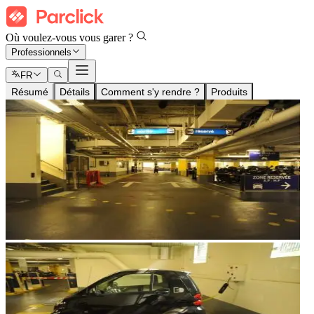
Où voulez-vous vous garer ?
Professionnels
FR
Résumé
Détails
Comment s'y rendre ?
Produits