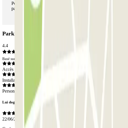
Pendant votre séjour, vous pouvez entrer et sortir du
parking aussi souvent que vous le souhaitez.
Parking Quai Branly - Tour Eiffel SAEMES: Avis
4.4
Basé sur 424 avis
Accès
Installations
Personnel
Lui dog life
22/06/2026