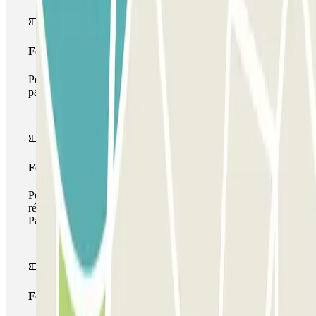
Forfait Simple
Pendant votre séjour, vous ne pourrez entrer et sortir du
parking qu'une seule fois
Forfait de stationnement multiple
Pendant votre séjour, vous pouvez utiliser l'ensemble du
réseau de parkings de cet opérateur disponible sur
Parclick.
Forfait illimité