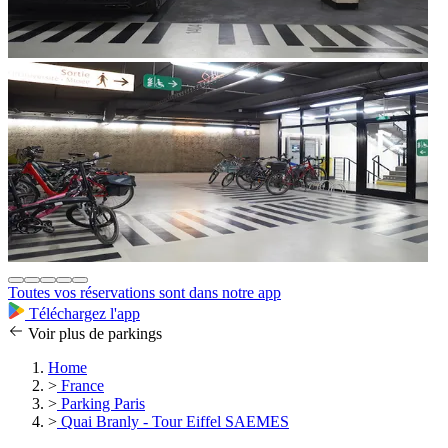
Toutes vos réservations sont dans notre app
Téléchargez l'app
Voir plus de parkings
Home
>
France
>
Parking Paris
>
Quai Branly - Tour Eiffel SAEMES