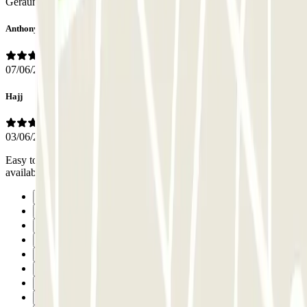
Geräumig Sauber, es gibt auch Toilette (Rezeption) Zentrale Lage
Anthony
07/06/2026
Hajj
03/06/2026
Easy to access and very friendly staff, with enough Parking Space
available but I was charged more than what I saw on the website.
Précédent
1
2
3
4
5
6
7