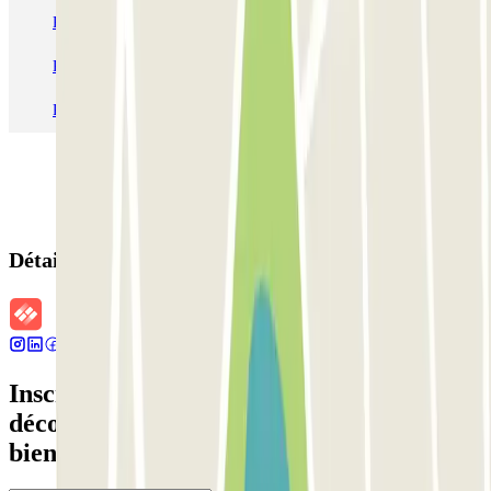
Parking Charles de Gaulle - Roissy Aeroport
Parking Aéroport Roland Garros La Réunion P4 Longue Durée
Parking Aéroport Barcelone
Parking Aéroport Beauvais
Détails de la réservation
Inscrivez-vous à notre newsletter et
découvrez des réductions, des concours et
bien d'autres surprises.