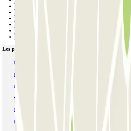
29
30
31
32
33
34
Suivant
Les parkings les mieux notés à Paris
Bastille - Saint-Antoine
Beaubourg Centre Pompidou
Parkélis Lefebvre
Gare Maine Montparnasse
Forum des Halles-Rambuteau
SAEMES Méditerranée Gare de Lyon
SAEMES Goutte d'Or - Gare du Nord
Bercy - Arena - Gare de Lyon
Pullman Tour Eiffel