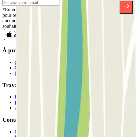
*En vous inscrivant, vous acceptez notre politique de confidentialité
pour recevoir des communications commerciales de Parclick. Sans
aucune obligation, vous pouvez vous désinscrire quand vous le
souhaitez dans la même newsletter.
À propos de Parclick
Qui sommes-nous ?
Comment ça marche?
Nos parkings
Travaillons ensemble?
Professionnels
Fournisseur de parking
Affiliés
Contact
Contactez-nous