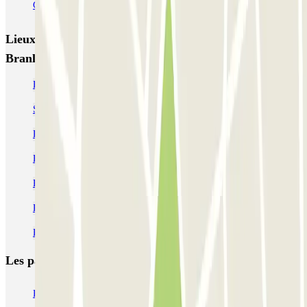
Garage d'Abbeville - Gare du Nord
Lieux et événements intéressants à proximité Quai
Branly - Tour Eiffel SAEMES
Parking Musée du quai Branly – Jacques Chirac, Paris | Parclick
Se garer près du pont de l'Alma de Paris
Parking Musée d'Art Moderne
Parkings près du Palais de Tokyo | Parclick
Parkings près des Bateaux parisiens
Parking Tour Eiffel pas cher | Où se garer proche Tour Eiffel
Parking Musée Guimet
Les parkings les
plus réservés
Parking Paris
Parking Gare de Lyon
Parking Gare Montparnasse