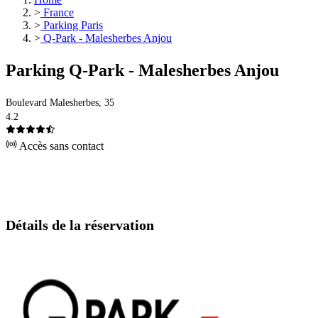
>
France
>
Parking Paris
>
Q-Park - Malesherbes Anjou
Parking Q-Park - Malesherbes Anjou
Boulevard Malesherbes, 35
4.2
Accès sans contact
Détails de la réservation