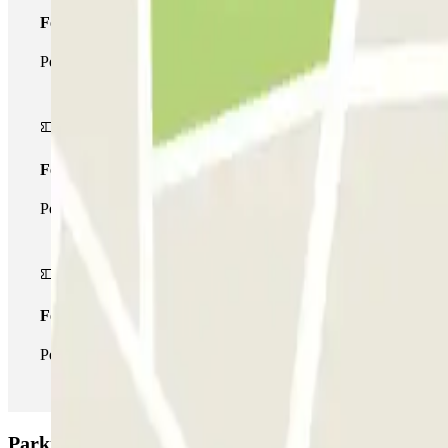
Forfait Simple
Pendant votre séjour, vous ne pourrez entrer et sortir du parking 
Forfait de stationnement multiple
Pendant votre séjour, vous pouvez utiliser l'ensemble du réseau d
Forfait illimité
Pendant votre séjour, vous pouvez entrer et sortir du parking aus
Parking Q-Park - Malesherbes Anjou: Avis