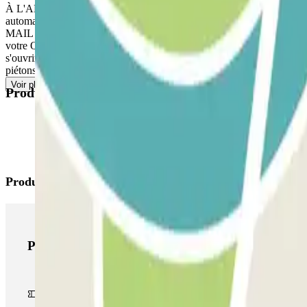
À L'ARRIVÉE : Entrez dans le parking. POUR OUVRIR LA BARRIÈRE : A
automatiquement sans que vous ayez à appuyer sur le bouton.
MAIL DE CONFIRMATION : Si le lecteur ne reconnaît pas votre plaque 
votre QR code en avance, en fonction de la couverture réseau, dans l
s'ouvrira automatiquement sans avoir à appuyer sur aucun bouton. Si
piétons, ouvrez la porte ou la barrière avec le code ou le QR CODE dis
Voir plus
Produits disponibles
Produits Parclick
Produits Parclick