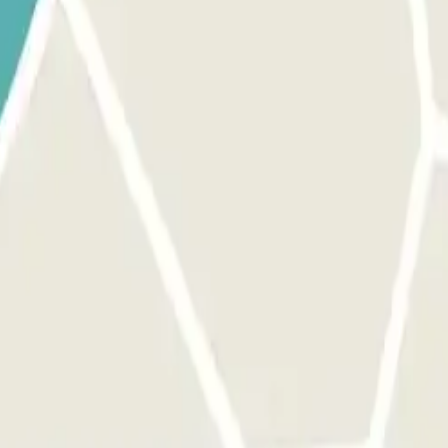
pprochez-vous de la barrière. Le lecteur de plaque d'immatriculatio
 Garez-vous sur n'importe quelle place disponible. SI LA BARR
d'immatriculation, approchez le code QR du lecteur. Si cela ne fonct
e parking. POUR SORTIR : Approchez-vous de la barrière. Le lecteur de 
 la lecture de plaque ne fonctionne pas, scannez le QR code à la born
ponible dans votre réservation. La réservation permet toujours des entré