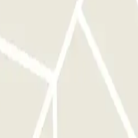
n reconnaîtra votre véhicule, et la barrière s'ouvrira
IÈRE NE S'OUVRE PAS : UTILISEZ LE CODE QR REÇU DANS VOTRE
ionne toujours pas, appelez directement à l'interphone. Chargez
plaque d'immatriculation reconnaîtra votre véhicule, et la barrière
e de sortie. ACCÈS PIÉTONS : si le parking dispose d´un accès
es et sorties multiples.