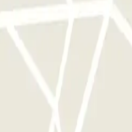
qu'une seule fois
e parkings de cet opérateur disponible sur Parclick.
si souvent que vous le souhaitez.