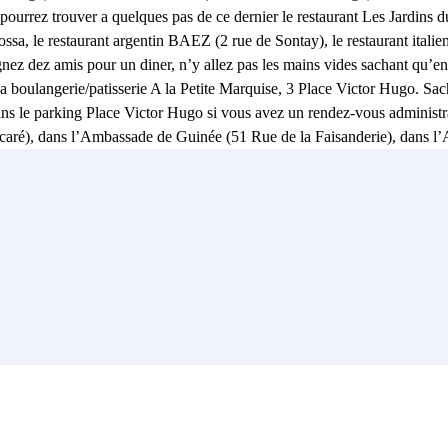
pourrez trouver a quelques pas de ce dernier le restaurant Les Jardin
cossa, le restaurant argentin BAEZ (2 rue de Sontay), le restaurant ital
gnez dez amis pour un diner, n’y allez pas les mains vides sachant qu’en
 boulangerie/patisserie A la Petite Marquise, 3 Place Victor Hugo. Sa
ns le parking Place Victor Hugo si vous avez un rendez-vous administr
aré), dans l’Ambassade de Guinée (51 Rue de la Faisanderie), dans l
 (5 Rue Léonard de Vinci), dans l’Ambassade de la République du Con
a (11 Rue Copernic), dans l’Ambassade d’Argentine (6 Rue Cimarosa)
g est une bonne idée si vous devez vous rendre dans l’Eglise Saint-Ho
 termes de transports en commun à proximité de ce parking, retrouvez la
endre les Lignes 52 et 82 du bus.