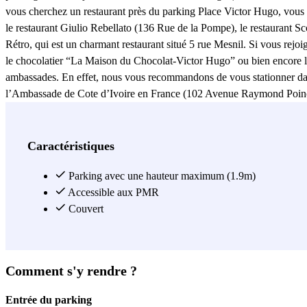
vous cherchez un restaurant près du parking Place Victor Hugo, vous 
le restaurant Giulio Rebellato (136 Rue de la Pompe), le restaurant S
Rétro, qui est un charmant restaurant situé 5 rue Mesnil. Si vous rejoi
le chocolatier “La Maison du Chocolat-Victor Hugo” ou bien encore la
ambassades. En effet, nous vous recommandons de vous stationner da
l’Ambassade de Cote d’Ivoire en France (102 Avenue Raymond Poinc
du Liban en France (3 Villa Copernic), dans l’Ambassade de Serbie
Foch), dans l’Ambassade de la République Bolivarienne du Venezuel
75116 Paris). Réservez votre place de stationnement dans ce parkin
Caractéristiques
Union Libérale Israélite de France (24 Rue Copernic, 75116 Paris). En
le bus, rendez-vous à la station Victor Hugo-Poincaré pour pouvoir pr
Parking avec une hauteur maximum (1.9m)
Accessible aux PMR
Voir plus
Couvert
Comment s'y rendre ?
Entrée du parking