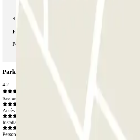
Forfait illimité
Pendant votre séjour, vous pouvez entrer et sortir du parking aus
Parking Victor Hugo Paris INDIGO: Avis
4.2
Basé sur 20 avis
Accès
Installations
Personnel