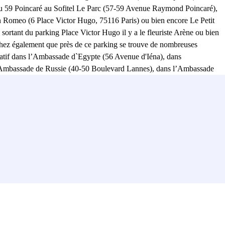
s du 59 Poincaré au Sofitel Le Parc (57-59 Avenue Raymond Poincaré),
ien Romeo (6 Place Victor Hugo, 75116 Paris) ou bien encore Le Petit
 sortant du parking Place Victor Hugo il y a le fleuriste Arène ou bien
chez également que près de ce parking se trouve de nombreuses
atif dans l’Ambassade d`Egypte (56 Avenue d'Iéna), dans
’Ambassade de Russie (40-50 Boulevard Lannes), dans l’Ambassade
go (37 Bis Rue Paul Valéry), dans l’Ambassade d’Angola (19 Avenue
 ou bien encore dans l’Ambassade du Pérou (50 Avenue Kléber,
noré d`Eylau (65 Avenue Raymond Poincaré) ou bien dans la Synagogue
 ligne 2 du métro parisien à la station Victor Hugo.Si vous préférez