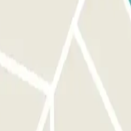
vation et prendre le car pour l'aéroport - dure environ 5 minutes
nt de rencontre à la terminal de l'aéroport. Le numéro de téléphone du