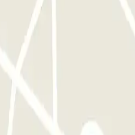
é. Notez que vous devrez laisser vos clés au niveau du parking.