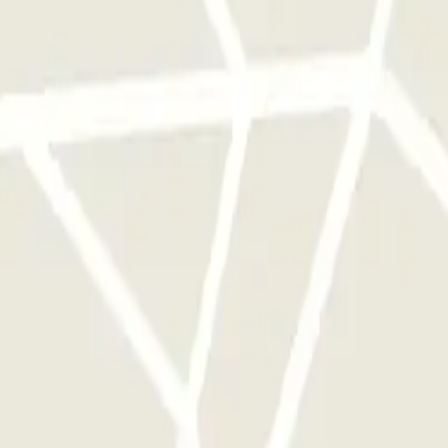
assagers. Pour chaque personne en plus, un supplément de 7€ sera factur
qu'une seule fois