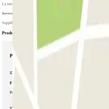
La navette partant pour l'aéroport peut prendre en charge jusqu'à 4 p
Services supplémentaires (non inclus dans le prix)
Supplément de 7 € à régler au parking pour toute arrivée un jour férié.
Produits Parclick
Produits Parclick
Forfait Simple
Pendant votre séjour, vous ne pourrez entrer et sortir du parking 