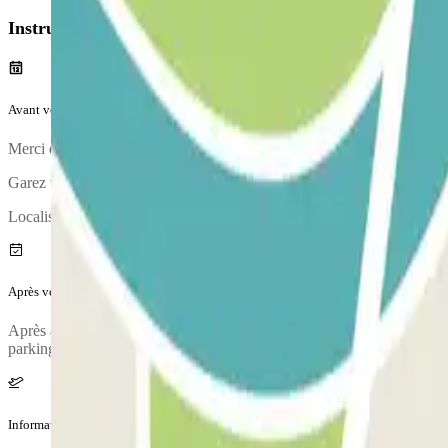
Instructions
Avant votre voyage
Merci d'arriver au parking avec suffisamment d'avance. Notez bien que 
Garez votre véhicule et validez votre réservation auprès de la réceptio
Localisation de la réception : à l'entrée du parking.
Après votre voyage
Après avoir récupéré vos bagages, appelez le parking pour demander la
parking vous sera fourni une fois la réservation effectuée.
Information complémentaire