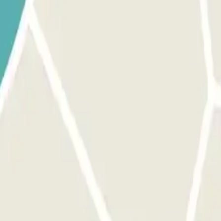
l'enregistrement - temps nécessaire pour vous garer, valider votre réser
n.
 prise en charge. Pendant l'appel, une personne vous confirmera le poi