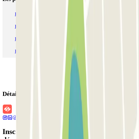
Parking Paris
Parking Gare de Lyon
Parking Gare Montparnasse
Parking Charles de Gaulle - Roissy Aeroport
Parking Aéroport Roland Garros La Réunion P4 Longue Durée
Parking Aéroport Barcelone
Parking Aéroport Beauvais
Détails de la réservation
Inscrivez-vous à notre newsletter et