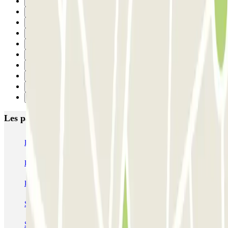
23
24
25
26
27
28
29
30
31
Suivant
Les parkings les mieux notés à Paris
Bastille - Saint-Antoine
Beaubourg Centre Pompidou
Parkélis Lefebvre
Gare Maine Montparnasse
Forum des Halles-Rambuteau
SAEMES Méditerranée Gare de Lyon
SAEMES Goutte d'Or - Gare du Nord