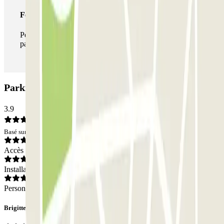
Forfait illimité
Pendant votre séjour, vous pouvez entrer et sortir du
parking aussi souvent que vous le souhaitez.
Parking Park Iptrans Auto: Avis
3.9
Basé sur 215 avis
Accès
Installations
Personnel
Brigitte