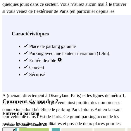
quelques jours dans ce secteur. Vous n’aurez aucun mal à le trouver
si vous venez de l’extérieur de Paris (en particulier depuis les
autoroutes A3 et A4). Il est connecté directement au boulevard Soult
(l’un des boulevards des Maréchaux qui contournent la capitale)
grâce à l’avenue de Saint-Mandé. En continuant sur l’avenue
Caractéristiques
Courteline, vous rejoindrez même le Boulevard périphérique (E15).
Et si vous venez d’un autre quartier de Paris, il sera également facile
Place de parking garantie
d’accéder au parking grâce aux nombreux axes importants tout
Parking avec une hauteur maximum (1.9m)
autour : le boulevard de Picpus, le cours de Vincennes, la rue de
Entrée flexible
Picpus, etc. Parking de Paris
Couvert
proche de la place de la Nation et de
la Porte de Vincennes
Sécurisé
, le parking Park Iptrans Auto est facilement
accessible depuis le périphérique et les autoroutes A3 et A4. A
quelques minutes à pied, la station Nation est desservie par le RER
A (menant directement à Disneyland Paris) et les lignes de métro 1,
Comment s'y rendre ?
2, 6 et 9. Les conducteurs peuvent ainsi profiter des nombreuses
connexions dont bénéficie le parking Park Iptrans Aut en laissant
Entrée du parking
leur véhicule dans l’Est de Paris. Ce grand parking accueille les
motos, les voitures, les utilitaires et possède deux places pour les
Avenue de Saint-Mandé 28
camions (hauteur maximum : 2,85 m et longueur maximum : 6,50