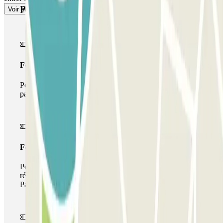
Produits Parclick
Voir plus
Forfait Simple
Pendant votre séjour, vous ne pourrez entrer et sortir du
parking qu'une seule fois
Forfait de stationnement multiple
Pendant votre séjour, vous pouvez utiliser l'ensemble du
réseau de parkings de cet opérateur disponible sur
Parclick.