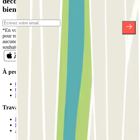
découvrez des réductions, des concours et
bien d'autres surprises.
*En vous inscrivant, vous acceptez notre politique de confidentialité
pour recevoir des communications commerciales de Parclick. Sans
aucune obligation, vous pouvez vous désinscrire quand vous le
souhaitez dans la même newsletter.
À propos de Parclick
Qui sommes-nous ?
Comment ça marche?
Nos parkings
Travaillons ensemble?
Professionnels
Fournisseur de parking
Affiliés