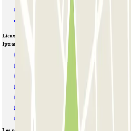
Bercy - Arena - Gare de Lyon
Pullman Tour Eiffel
Garage d'Abbeville - Gare du Nord
Lieux et événements intéressants à proximité Park
Iptrans Auto
Parking à l’Hôpital Trousseau - Paris | Parclick
Parking Place de la Nation | Parclick
Parking Daumesnil pas cher
Parking Porte de Vincennes (Paris) pas cher
Parking Paris 12e pas cher | Parclick
Parking Musée de l’histoire de l'immigration
Parking à côté du Palais de la Porte Dorée | Parclick
Les parkings les
plus réservés