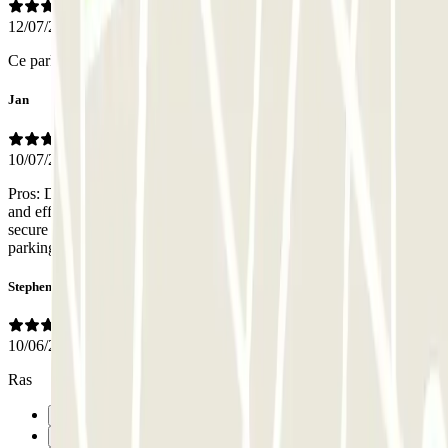
12/07/2026
Ce parking est très bien
Jan
10/07/2026
Pros: During working hours the office was staffed with a friendly
and efficient person. Entrance is easy to find; parking seems very
secure and peaceful. Cons: very narrow for a larger car, most
parking spaces already reserved.
Stephen
10/06/2026
Ras
Précédent
1