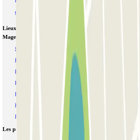
Bercy - Arena - Gare de Lyon
Pullman Tour Eiffel
Garage d'Abbeville - Gare du Nord
Lieux et événements intéressants à proximité INDIGO
Magenta Gare de l'Est
Se garer près du boulevard Magenta de Paris
Parking pour Le Manoir de Paris | Parclick
Parking Hôtel Ibis Paris Gare de l'Est
Parking salle de concert Le New Morning
Parking Paris 10e pas cher | Parclick
Parking Gare de l'Est (Paris) | Parclick
Parking Hôtel Ibis Gare du Nord La Fayette
Les parkings les
plus réservés