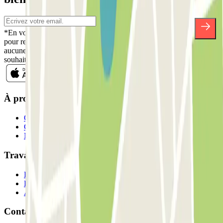
*En vous inscrivant, vous acceptez notre politique de confidentialité
pour recevoir des communications commerciales de Parclick. Sans
aucune obligation, vous pouvez vous désinscrire quand vous le
souhaitez dans la même newsletter.
À propos de Parclick
Qui sommes-nous ?
Comment ça marche?
Nos parkings
Travaillons ensemble?
Professionnels
Fournisseur de parking
Affiliés
Contact