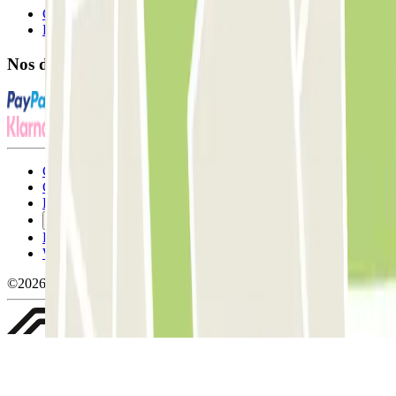
Contactez-nous
FAQ
Nos différents modes de paiement:
Conditions générales d'utilisation et contrat
Conditions d'annulation
Politique relative aux cookies
Gérer les cookies
Politique de confidentialité
Whistleblowing
©2026 Parclick. Tous droits réservés