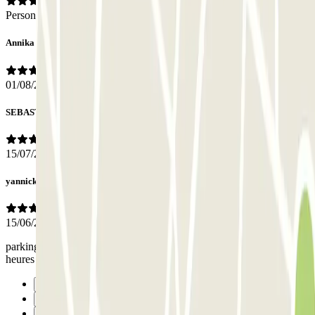
Personnel
Annika
01/08/2026
SEBASTIEN
15/07/2026
yannick
15/06/2026
parking accès facile ainsi que l accès piéton même après une certaine
heures très sécurisé très propre et spacieux
Précédent
1
2