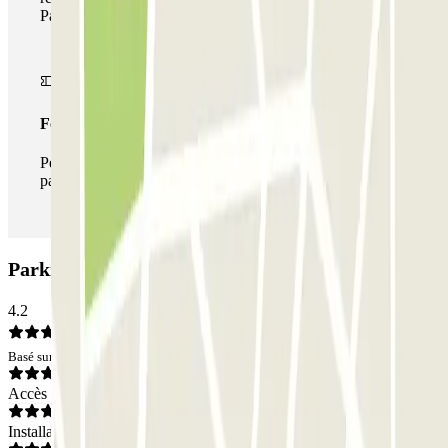
Parclick.
Forfait illimité
Pendant votre séjour, vous pouvez entrer et sortir du
parking aussi souvent que vous le souhaitez.
Parking INDIGO Magenta Gare de l'Est: Avis
4.2
Basé sur 90 avis
Accès
Installations