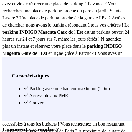
avez envie de réserver une place de parking à l’avance ? Vous
recherchez une place de parking proche du parc du jardin Saint-
Lazare ? Une place de parking proche de la gare de l’Est ? Arrêtez
de chercher, nous avons le parking répondant à tous vos critères ! Le
parking INDIGO Magenta Gare de l'Est
est un parking ouvert 24
heures sur 24 et 7 jours sur 7, même les jours fériés ! N’attendez
plus un instant et réservez votre place dans le
parking INDIGO
Magenta Gare de l'Est
en ligne grâce à Parclick ! Vous avez un
train tôt le matin au départ de la gare de l’Est ? Pourquoi ne pas y
venir la veille ? Si vous souhaitez laisser votre voiture dans un
parking couvert, garez-vous dans le parking INDIGO Magenta Gare
Caractéristiques
de l'Est. Il vous permettra de vous rendre dans à l’hôtel Mercure
Paris Gare de l'Est Magenta (1-3 cour De La Ferme St Lazare
Parking avec une hauteur maximum (1.9m)
Angle, 81 Boulevard de Magenta 79), à l’hôtel de Bordeaux (100
Accessible aux PMR
rue du Faubourg Saint-Denis) ou encore à l’hôtel Alane Gare de
Couvert
l'Est (72 boulevard de Magenta). Le parking INDIGO Magenta
Gare de l'Est vous permettra de vous rendre dans des hôtels
accessibles à tous les budgets ! Vous recherchez un bon restaurant
Comment s'y rendre ?
dans le 10ème arrondissement de Paris ? À proximité de la gare de