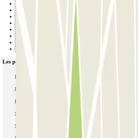
24
25
26
27
28
29
30
Suivant
Les parkings les mieux notés à Paris
Bastille - Saint-Antoine
Beaubourg Centre Pompidou
Parkélis Lefebvre
Gare Maine Montparnasse
Forum des Halles-Rambuteau
SAEMES Méditerranée Gare de Lyon
SAEMES Goutte d'Or - Gare du Nord