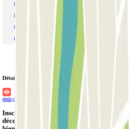
Parking Paris
Parking Gare de Lyon
Parking Gare Montparnasse
Parking Charles de Gaulle - Roissy Aeroport
Parking Aéroport Roland Garros La Réunion P4 Longue Durée
Parking Aéroport Barcelone
Parking Aéroport Beauvais
Détails de la réservation
Inscrivez-vous à notre newsletter et
découvrez des réductions, des concours et
bien d'autres surprises.