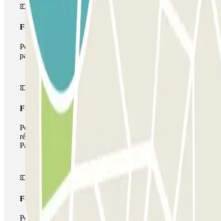
Forfait Simple
Pendant votre séjour, vous ne pourrez entrer et sortir du
parking qu'une seule fois
Forfait de stationnement multiple
Pendant votre séjour, vous pouvez utiliser l'ensemble du
réseau de parkings de cet opérateur disponible sur
Parclick.
Forfait illimité
Pendant votre séjour, vous pouvez entrer et sortir du