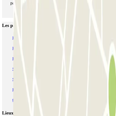
parking aussi souvent que vous le souhaitez.
Les parkings les mieux notés à Paris
Bastille - Saint-Antoine
Beaubourg Centre Pompidou
Parkélis Lefebvre
Gare Maine Montparnasse
Forum des Halles-Rambuteau
SAEMES Méditerranée Gare de Lyon
SAEMES Goutte d'Or - Gare du Nord
Bercy - Arena - Gare de Lyon
Pullman Tour Eiffel
Garage d'Abbeville - Gare du Nord
Lieux et événements intéressants à proximité Hôtel