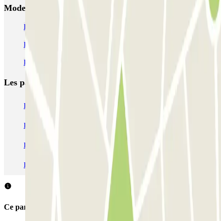
Moderne Saint-Germain
Parking Sorbonne (Université Nouvelle) | Parclick
Parking Maison de la Mutualité | Parclick
Parkings près du Panthéon | Parclick
Les parkings les
plus réservés
Parking Paris
Parking Gare de Lyon
Parking Gare Montparnasse
Parking Charles de Gaulle - Roissy Aeroport
Parking Aéroport Roland Garros La Réunion P4 Longue Durée
Parking Aéroport Barcelone
Parking Aéroport Beauvais
Ce parking ne permet pas de réserver avec Parclick.