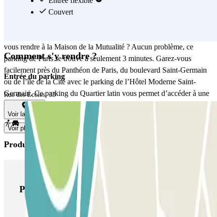
excellent endroit pour laisser votre voiture en toute sécurité. Depuis
Entrée flexible
le parking de l’Hôtel Moderne Saint-Germain, vous pourrez
Couvert
également accéder au Panthéon de Paris en 5 minutes, et au jardin
du Luxembourg en moins de 10 minutes de marche. Vous devez
vous rendre à la Maison de la Mutualité ? Aucun problème, ce
Comment s'y rendre ?
parking de Paris se trouve à seulement 3 minutes. Garez-vous
facilement près du Panthéon de Paris, du boulevard Saint-Germain
Entrée du parking
ou de l’île de la Cité avec le parking de l’Hôtel Moderne Saint-
Germain. Ce parking du Quartier latin vous permet d’accéder à une
Rue des Écoles, 33
multitude d’hôtels et de restaurants parisiens, s’avérant idéal pour
Voir la carte
faire du tourisme dans la capitale !
Voir plus
Produits Parclick
Produits Parclick