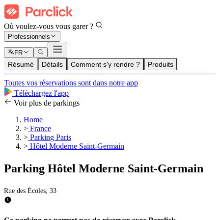
Où voulez-vous vous garer ?
Professionnels
FR
Résumé
Détails
Comment s'y rendre ?
Produits
Toutes vos réservations sont dans notre app
Téléchargez l'app
Voir plus de parkings
Home
>
France
>
Parking Paris
>
Hôtel Moderne Saint-Germain
Parking Hôtel Moderne Saint-Germain
Rue des Écoles, 33