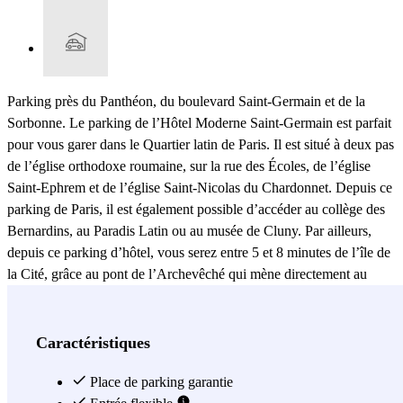
Parking près du Panthéon, du boulevard Saint-Germain et de la
Sorbonne. Le parking de l’Hôtel Moderne Saint-Germain est parfait
pour vous garer dans le Quartier latin de Paris. Il est situé à deux pas
de l’église orthodoxe roumaine, sur la rue des Écoles, de l’église
Saint-Ephrem et de l’église Saint-Nicolas du Chardonnet. Depuis ce
parking de Paris, il est également possible d’accéder au collège des
Bernardins, au Paradis Latin ou au musée de Cluny. Par ailleurs,
depuis ce parking d’hôtel, vous serez entre 5 et 8 minutes de l’île de
la Cité, grâce au pont de l’Archevêché qui mène directement au
square Jean XXIII et au square de l’Île-de-France, au pied de la
célèbre cathédrale Notre-Dame. Ce quartier est également très fourni
en hôtels, en cafés et en restaurants. Si vous faites du tourisme à
Caractéristiques
Paris ou tout simplement si vous souhaitez passer une soirée
tranquille dans le centre-ville de Paris, ce parking constitue donc un
Place de parking garantie