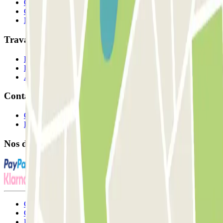
Qui sommes-nous ?
Comment ça marche?
Nos parkings
Travaillons ensemble?
Professionnels
Fournisseur de parking
Affiliés
Contact
Contactez-nous
FAQ
Nos différents modes de paiement:
Conditions générales d'utilisation et contrat
Conditions d'annulation
Politique relative aux cookies