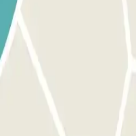
mations importantes". L'accès à ce parking se fait par notre application.
n, utilisez le bouton prévu à cet effet pour ouvrir l'entrée. Assurez-v
rocessus est le même que pour l'entrée. MARGE : Vous pouvez accéder au 
ons importantes". ATTENTION : L'accès au parking se fait au 190 rue Ray
e Cité Blanche. Il s'agit d'une porte grise au fond de l'allée face à vous.