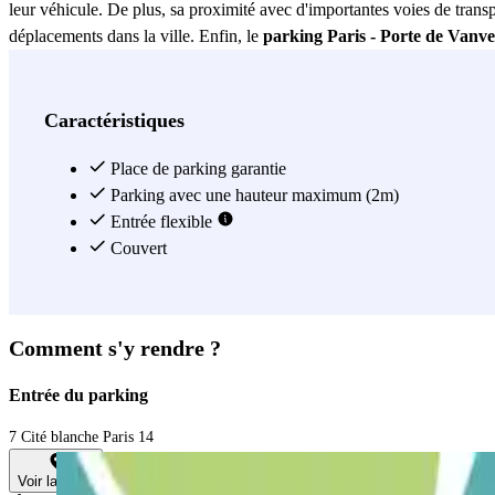
leur véhicule. De plus, sa proximité avec d'importantes voies de transp
déplacements dans la ville. Enfin, le
parking Paris - Porte de Vanve
vibrant 14ème arrondissement. Avec une variété de boutiques, de restaura
le
parking Paris - Porte de Vanves - Hôpital Paris Saint-Joseph
co
Voir plus
Caractéristiques
Place de parking garantie
Parking avec une hauteur maximum (2m)
Entrée flexible
Couvert
Comment s'y rendre ?
Entrée du parking
7 Cité blanche Paris 14
Voir la carte