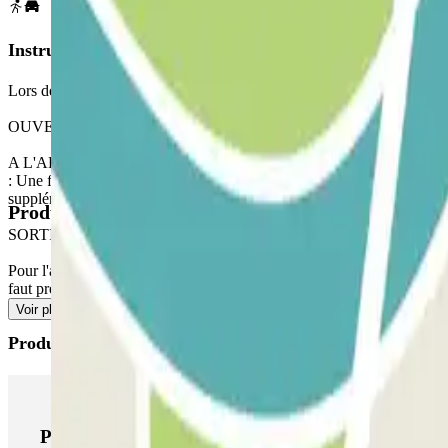
Instructions
Lors de l'accès au parking, n'oubliez pas de consulter la section "Infor
OUVERTURE PAR L'APPLICATION PARCLICK
A L'ARRIVEE : Depuis l'application ou via le lien de votre réservatio
: Une fois entré, vous recevrez le bouton pour ouvrir la sortie, le p
supplémentaire vous sera facturé.
Produits disponibles
SORTIE PIÉTONNE
Pour l'accès des piétons, veuillez consulter notre section "Informati
faut prendre l'impasse devant la poste). Il se trouve au fond de l'impass
Voir plus
Produits Parclick
Produits Parclick