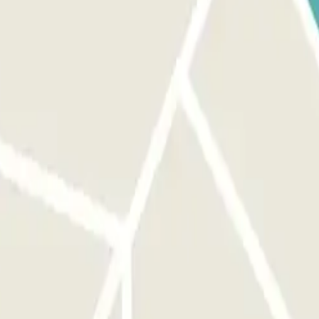
ous d'être devant la bonne entrée avant d'activer le bouton. AU DÉPART
parking jusqu'à 1 heure avant votre réservation, mais ce temps
mond Losserand (attention, ce n'est pas le parking situé au n°190, il