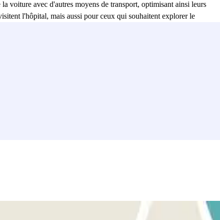
 la voiture avec d'autres moyens de transport, optimisant ainsi leurs
sitent l'hôpital, mais aussi pour ceux qui souhaitent explorer le
épart parfait pour profiter de tout ce que Paris a à offrir. En résumé,
r tout besoin de stationnement dans la zone.