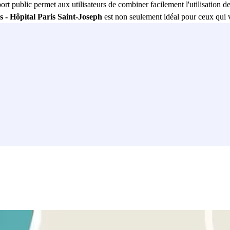
ort public permet aux utilisateurs de combiner facilement l'utilisation de
s - Hôpital Paris Saint-Joseph
est non seulement idéal pour ceux qui vi
nts et d'attractions culturelles à proximité, ce parking est le point de d
mbine commodité, sécurité et accessibilité, devenant le choix idéal pou