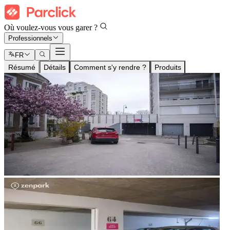
Où voulez-vous vous garer ?
Professionnels
FR
Résumé
Détails
Comment s'y rendre ?
Produits