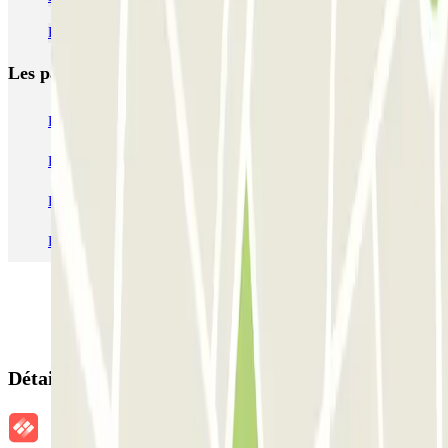
Parking Roland Garros (Stade) à Paris | Parclick
Les parkings les
plus réservés
Parking Paris
Parking Gare de Lyon
Parking Gare Montparnasse
Parking Charles de Gaulle - Roissy Aeroport
Parking Aéroport Roland Garros La Réunion P4 Longue Durée
Parking Aéroport Barcelone
Parking Aéroport Beauvais
Détails de la réservation