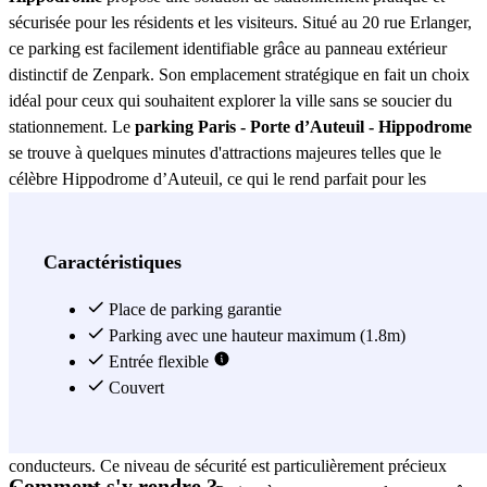
sécurisée pour les résidents et les visiteurs. Situé au 20 rue Erlanger,
ce parking est facilement identifiable grâce au panneau extérieur
distinctif de Zenpark. Son emplacement stratégique en fait un choix
idéal pour ceux qui souhaitent explorer la ville sans se soucier du
stationnement. Le
parking Paris - Porte d’Auteuil - Hippodrome
se trouve à quelques minutes d'attractions majeures telles que le
célèbre Hippodrome d’Auteuil, ce qui le rend parfait pour les
amateurs de courses hippiques. De plus, sa proximité avec la Porte
d’Auteuil facilite l’accès à d’autres zones d’intérêt de Paris,
permettant aux utilisateurs de profiter de la ville en toute tranquillité.
Caractéristiques
Ce parking offre non seulement un emplacement privilégié, mais
aussi une expérience de stationnement sans tracas. L’une des
Place de parking garantie
caractéristiques les plus notables du
Parking avec une hauteur maximum (1.8m)
parking Paris - Porte
d’Auteuil - Hippodrome
Entrée flexible
est sa sécurité. Équipé de systèmes de
surveillance modernes, il garantit la protection de votre véhicule à
Couvert
tout moment. L'accès contrôlé permet uniquement aux utilisateurs
autorisés d’entrer, assurant la tranquillité d’esprit de tous les
conducteurs. Ce niveau de sécurité est particulièrement précieux
Comment s'y rendre ?