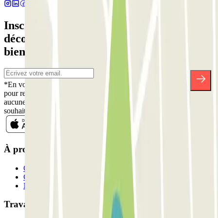
Inscrivez-vous à notre newsletter et
découvrez des réductions, des concours et
bien d'autres surprises.
*En vous inscrivant, vous acceptez notre politique de confidentialité
pour recevoir des communications commerciales de Parclick. Sans
aucune obligation, vous pouvez vous désinscrire quand vous le
souhaitez dans la même newsletter.
À propos de Parclick
Qui sommes-nous ?
Comment ça marche?
Nos parkings
Travaillons ensemble?