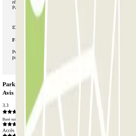
réseau de parkings de cet opérateur disponible sur
Parclick.
Forfait illimité
Pendant votre séjour, vous pouvez entrer et sortir du
parking aussi souvent que vous le souhaitez.
Parking Hippodrome - Porte d'Auteuil Zenpark:
Avis
3.3
Basé sur 1 avis
Accès