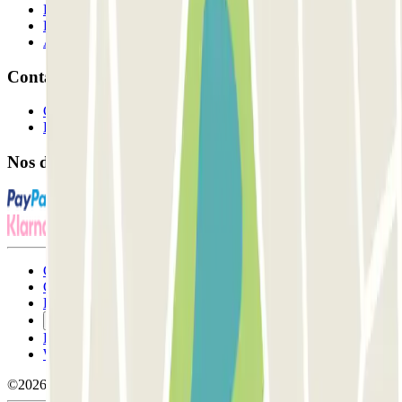
Professionnels
Fournisseur de parking
Affiliés
Contact
Contactez-nous
FAQ
Nos différents modes de paiement:
Conditions générales d'utilisation et contrat
Conditions d'annulation
Politique relative aux cookies
Gérer les cookies
Politique de confidentialité
Whistleblowing
©2026 Parclick. Tous droits réservés