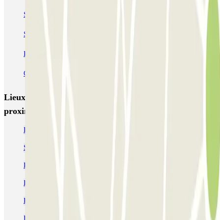
SAEMES Méditerranée Gare de Lyon
SAEMES Goutte d'Or - Gare du Nord
Bercy - Arena - Gare de Lyon
Pullman Tour Eiffel
Garage d'Abbeville - Gare du Nord
Lieux et événements intéressants à
proximité Hippodrome - Porte d'Auteuil Zenpark
Parking Jardin des Serres d'Auteuil
Se garer près de l'Hôpital Sainte Périne de Paris
Parking Stade Jean Bouin (Paris) | Réservez votre place
Parking Hippodrome d’Auteuil | Parclick
Parking Parc des Princes | Où se garer à bas prix
Parking à la Porte de Saint-Cloud | Parclick