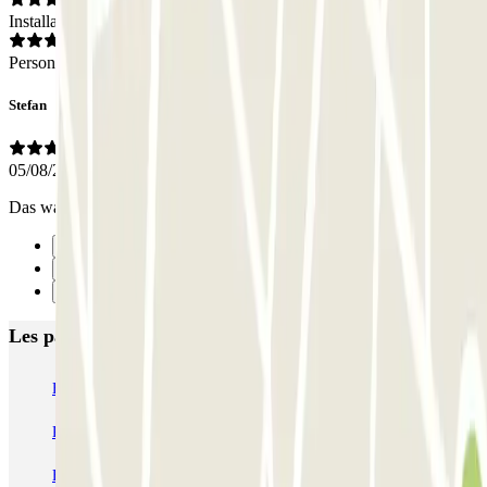
Installations
Personnel
Stefan
05/08/2026
Das war schon ziemlich eng
Précédent
1
Suivant
Les parkings les mieux notés à Paris
Bastille - Saint-Antoine
Beaubourg Centre Pompidou
Parkélis Lefebvre
Gare Maine Montparnasse
Forum des Halles-Rambuteau