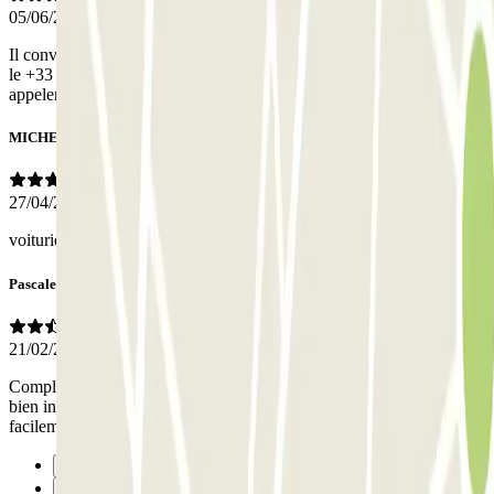
05/06/2026
Il conviendrait de corriger le numéro dans les instructions car apres
le +33 vous avez laissé le zéro. Donc quand on clique pour vous
appeler, le numéro ressort comme non attribué.
MICHEL
27/04/2026
voituriers ponctuels à l'aller comme au retour, très courtois
Pascale
21/02/2026
Compliqué, pas indique! Heureusement, le voiturier était top, poli,
bien intentionné, ce qui m’a permis de retrouver ma voiture plus
facilement!
Précédent
1