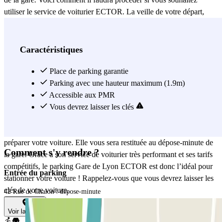
utiliser le service de voiturier ECTOR. La veille de votre départ,
vous recevrez un SMS ainsi qu’un email vous donnant les
coordonnées du voiturier qui viendra chercher votre voiture. Le jour
venu, appelez ce dernier environ un quart d’heure avant d’arriver à
Caractéristiques
la gare de Lyon. Il sera facile à reconnaître : les voituriers ECTOR
portent tous une veste jaune avec le nom « ECTOR » marqué
Place de parking garantie
dessus. Laissez-lui les clés de votre voiture : vous n’aurez qu’à
Parking avec une hauteur maximum (1.9m)
prendre le train depuis la gare de Lyon. Au retour, même procédé :
Accessible aux PMR
vous recevrez un SMS la veille de votre arrivée avec les
Vous devrez laisser les clés
coordonnées du voiturier ECTOR ; et vous devrez l’appeler environ
un quart d’heure avant votre arrivée afin de lui laisser le temps de
préparer votre voiture. Elle vous sera restituée au dépose-minute de
Comment s'y rendre ?
la gare. Grâce à son service de voiturier très performant et ses tarifs
compétitifs, le parking Gare de Lyon ECTOR est donc l’idéal pour
Entrée du parking
stationner votre voiture ! Rappelez-vous que vous devrez laisser les
clés de votre voiture.
42 Rue de Chalon : dépose-minute
Voir plus
Voir la carte