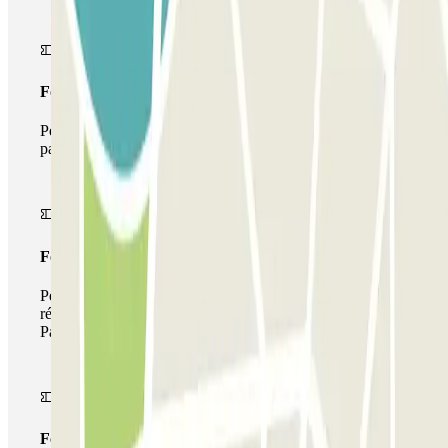
Forfait Simple
Pendant votre séjour, vous ne pourrez entrer et sortir du
parking qu'une seule fois
Forfait de stationnement multiple
Pendant votre séjour, vous pouvez utiliser l'ensemble du
réseau de parkings de cet opérateur disponible sur
Parclick.
Forfait illimité