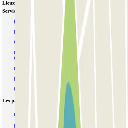
Lieux et événements intéressants à proximité ECTOR -
Service Voiturier - Gare de Lyon
Parking Hôtel Novotel Paris Gare de Lyon | Parclick
Parking Hôtel Mercure Paris Gare de Lyon TGV | Parclick
Parking Gare de Lyon (Paris) - Tarif pas cher - Parclick
Parking Hôpital Saint-Antoine à Paris | Réservez votre place |
Parclick
Parkings Cité de la Mode et du Design | Parclick
Parkings pour assister au spectacle d'Alexis Gruss
Parkings pour le Judo Paris Grand Slam | Parclick
Les parkings les
plus réservés
Parking Paris
Parking Gare de Lyon
Parking Gare Montparnasse
Parking Charles de Gaulle - Roissy Aeroport