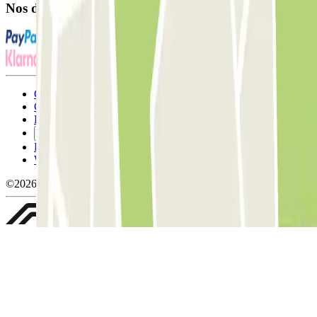
Nos différents modes de paiement:
Conditions générales d'utilisation et contrat
Conditions d'annulation
Politique relative aux cookies
Gérer les cookies
Politique de confidentialité
Whistleblowing
©2026 Parclick. Tous droits réservés