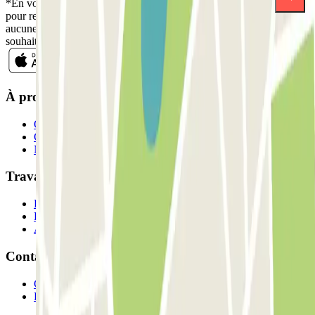
*En vous inscrivant, vous acceptez notre politique de confidentialité
pour recevoir des communications commerciales de Parclick. Sans
aucune obligation, vous pouvez vous désinscrire quand vous le
souhaitez dans la même newsletter.
À propos de Parclick
Qui sommes-nous ?
Comment ça marche?
Nos parkings
Travaillons ensemble?
Professionnels
Fournisseur de parking
Affiliés
Contact
Contactez-nous
FAQ