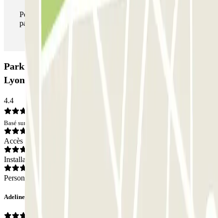
Pendant votre séjour, vous pouvez entrer et sortir du
parking aussi souvent que vous le souhaitez.
Parking ECTOR - Service Voiturier - Gare de
Lyon: Avis
4.4
Basé sur 12 avis
Accès
Installations
Personnel
Adeline