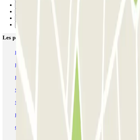
2
3
4
Suivant
Les parkings les mieux notés à Paris
Bastille - Saint-Antoine
Beaubourg Centre Pompidou
Parkélis Lefebvre
Gare Maine Montparnasse
Forum des Halles-Rambuteau
SAEMES Méditerranée Gare de Lyon
SAEMES Goutte d'Or - Gare du Nord
Bercy - Arena - Gare de Lyon
Pullman Tour Eiffel
Garage d'Abbeville - Gare du Nord