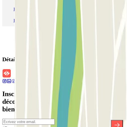
Parking Aéroport Roland Garros La Réunion P4 Longue Durée
Parking Aéroport Barcelone
Parking Aéroport Beauvais
Détails de la réservation
Inscrivez-vous à notre newsletter et
découvrez des réductions, des concours et
bien d'autres surprises.