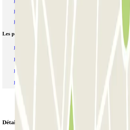
Parking Palais des Sports- Dôme de Paris | Réservez votre place
Parking Aquaboulevard à Paris
Parking salon Viva Technology
Les parkings les
plus réservés
Parking Paris
Parking Gare de Lyon
Parking Gare Montparnasse
Parking Charles de Gaulle - Roissy Aeroport
Parking Aéroport Roland Garros La Réunion P4 Longue Durée
Parking Aéroport Barcelone
Parking Aéroport Beauvais
Détails de la réservation