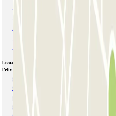
Forum des Halles-Rambuteau
SAEMES Méditerranée Gare de Lyon
SAEMES Goutte d'Or - Gare du Nord
Bercy - Arena - Gare de Lyon
Pullman Tour Eiffel
Garage d'Abbeville - Gare du Nord
Lieux et événements intéressants à proximité Avenue
Félix Faure - Paris 15 Zenpark
Parking Balard pas cher
Parking Porte de Versailles-Parc des Expositions | Où se garer
Se garer près de l'hôpital George Pompidou Paris
Parkings près du salon Livre Paris à la porte de Versailles