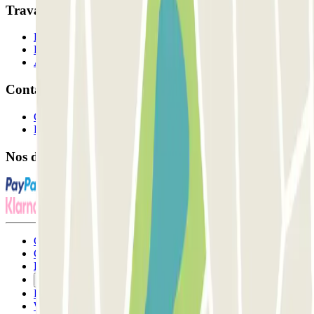
Travaillons ensemble?
Professionnels
Fournisseur de parking
Affiliés
Contact
Contactez-nous
FAQ
Nos différents modes de paiement:
Conditions générales d'utilisation et contrat
Conditions d'annulation
Politique relative aux cookies
Gérer les cookies
Politique de confidentialité
Whistleblowing