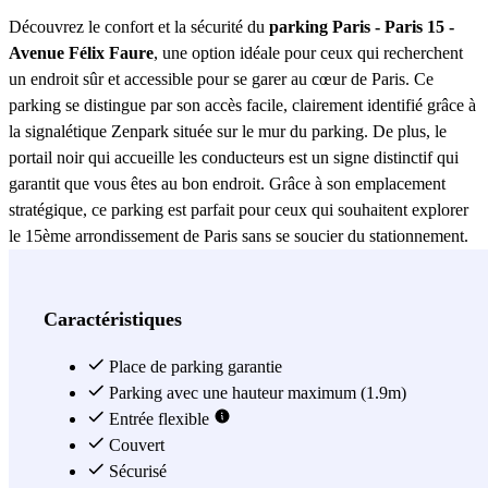
Découvrez le confort et la sécurité du
parking Paris - Paris 15 -
Avenue Félix Faure
, une option idéale pour ceux qui recherchent
un endroit sûr et accessible pour se garer au cœur de Paris. Ce
parking se distingue par son accès facile, clairement identifié grâce à
la signalétique Zenpark située sur le mur du parking. De plus, le
portail noir qui accueille les conducteurs est un signe distinctif qui
garantit que vous êtes au bon endroit. Grâce à son emplacement
stratégique, ce parking est parfait pour ceux qui souhaitent explorer
le 15ème arrondissement de Paris sans se soucier du stationnement.
Le
parking Paris - Paris 15 - Avenue Félix Faure
offre une
expérience de stationnement sans complications. Son accès est
conçu pour être intuitif, permettant aux utilisateurs d’entrer et de
Caractéristiques
sortir facilement. La signalétique Zenpark facilite non seulement
l’identification du lieu, mais garantit également que les conducteurs
Place de parking garantie
puissent trouver l’entrée sans difficulté. Ce détail est particulièrement
Parking avec une hauteur maximum (1.9m)
utile pour ceux qui visitent la zone pour la première fois et cherchent
Entrée flexible
un endroit fiable pour laisser leur véhicule. En plus de son excellente
Couvert
localisation et de son accès facile, le
Sécurisé
parking Paris - Paris 15 -