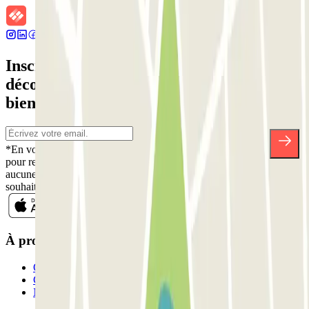
Inscrivez-vous à notre newsletter et
découvrez des réductions, des concours et
bien d'autres surprises.
*En vous inscrivant, vous acceptez notre politique de confidentialité
pour recevoir des communications commerciales de Parclick. Sans
aucune obligation, vous pouvez vous désinscrire quand vous le
souhaitez dans la même newsletter.
À propos de Parclick
Qui sommes-nous ?
Comment ça marche?
Nos parkings