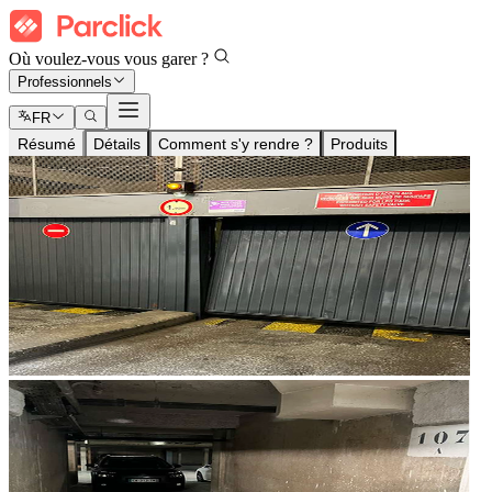
Où voulez-vous vous garer ?
Professionnels
FR
Résumé
Détails
Comment s'y rendre ?
Produits