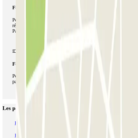
Forfait de stationnement multiple
Pendant votre séjour, vous pouvez utiliser l'ensemble du
réseau de parkings de cet opérateur disponible sur
Parclick.
Forfait illimité
Pendant votre séjour, vous pouvez entrer et sortir du
parking aussi souvent que vous le souhaitez.
Les parkings les mieux notés à Paris
Bastille - Saint-Antoine
Beaubourg Centre Pompidou
Parkélis Lefebvre
Gare Maine Montparnasse