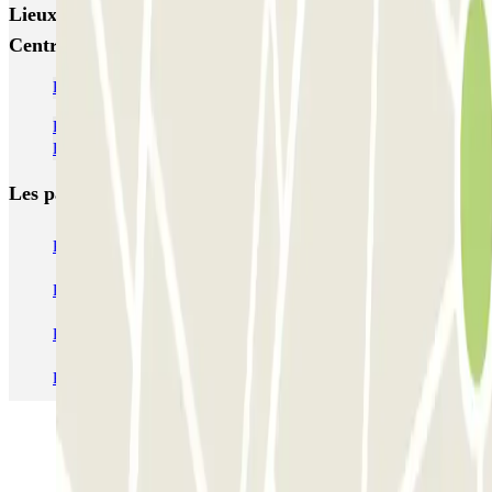
Lieux et événements intéressants à proximité INDIGO
Centre
Parking Porte Jeune Mulhouse pas cher
Parkings à l'Aéroport de Bâle-Mulhouse-Fribourg (BSL / MLH /
EAP)
Les parkings les
plus réservés
Parking Paris
Parking Gare de Lyon
Parking Gare Montparnasse
Parking Charles de Gaulle - Roissy Aeroport
Parking Aéroport Roland Garros La Réunion P4 Longue Durée
Parking Aéroport Barcelone
Parking Aéroport Beauvais