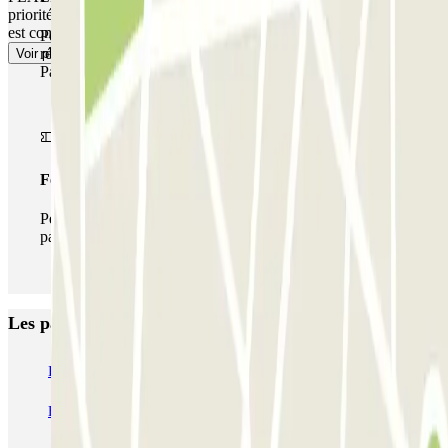
priorité d'entrée, vous devrez faire la queue ou attendre si le parking
est complet.
Pendant votre séjour, vous pouvez utiliser l'ensemble du
réseau de parkings de cet opérateur disponible sur
Voir plus
Parclick.
Forfait illimité
Pendant votre séjour, vous pouvez entrer et sortir du
parking aussi souvent que vous le souhaitez.
Les parkings les mieux notés à Mulhouse
INDIGO Gare Bâle
INDIGO Porte Jeune
Blue Valet - Aéroport de Bâle-Mulhouse (BSL)