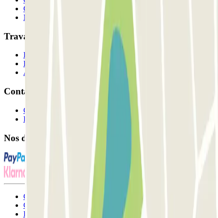
Comment ça marche?
Nos parkings
Travaillons ensemble?
Professionnels
Fournisseur de parking
Affiliés
Contact
Contactez-nous
FAQ
Nos différents modes de paiement:
Conditions générales d'utilisation et contrat
Conditions d'annulation
Politique relative aux cookies