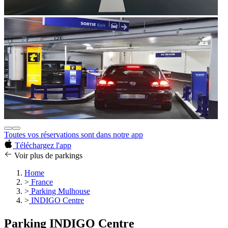
Toutes vos réservations sont dans notre app
Téléchargez l'app
Voir plus de parkings
Home
>
France
>
Parking Mulhouse
>
INDIGO Centre
Parking INDIGO Centre