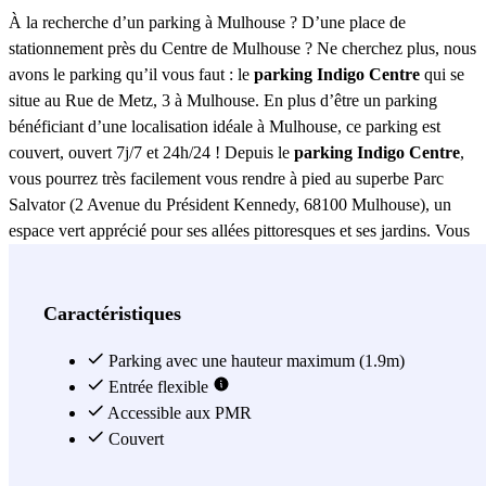
À la recherche d’un parking à Mulhouse ? D’une place de
stationnement près du Centre de Mulhouse ? Ne cherchez plus, nous
avons le parking qu’il vous faut : le
parking Indigo Centre
qui se
situe au Rue de Metz, 3 à Mulhouse. En plus d’être un parking
bénéficiant d’une localisation idéale à Mulhouse, ce parking est
couvert, ouvert 7j/7 et 24h/24 ! Depuis le
parking Indigo Centre
,
vous pourrez très facilement vous rendre à pied au superbe Parc
Salvator (2 Avenue du Président Kennedy, 68100 Mulhouse), un
espace vert apprécié pour ses allées pittoresques et ses jardins. Vous
pourrez également explorer divers restaurants situés à proximité. En
effet, vous trouverez le restaurant Le Grilladin (15 Avenue Robert
Schuman, 68100 Mulhouse), le Café des Artistes (28 Rue du
Caractéristiques
Sauvage, 68100 Mulhouse) ou encore le Bistrot d'Antoine (19 Rue
de l’Annonciation, 68100 Mulhouse). Si vous souhaitez déjeuner un
Parking avec une hauteur maximum (1.9m)
peu plus loin, près du parking Indigo Centre (1 Rue de la
Entrée flexible
Montagne), vous pourrez vous rendre dans l’un des restaurants
Accessible aux PMR
suivants : Le Gastro (12 Rue du Tilleul), Le Petit Parisien (5 Place
Couvert
de la Réunion), La Table du Boucher (22 Rue de Bâle), ou encore