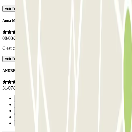
Voir l’original
Anna Ma.
08/03/2026
C'est central. Bonne entrée et sortie.
- Traduit avec l’IA
Voir l’original
ANDREW
31/07/2025
Précédent
1
2
3
Suivant