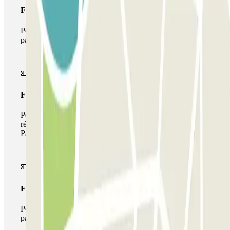
Forfait Simple
Pendant votre séjour, vous ne pourrez entrer et sortir du
parking qu'une seule fois
Forfait de stationnement multiple
Pendant votre séjour, vous pouvez utiliser l'ensemble du
réseau de parkings de cet opérateur disponible sur
Parclick.
Forfait illimité
Pendant votre séjour, vous pouvez entrer et sortir du
parking aussi souvent que vous le souhaitez.