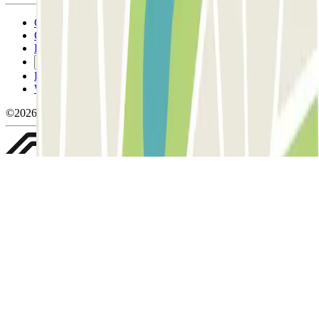
Conditions générales d'utilisation et contrat
Conditions d'annulation
Politique relative aux cookies
Gérer les cookies
Politique de confidentialité
Whistleblowing
©2026 Parclick. Tous droits réservés