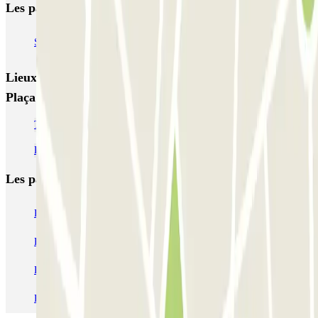
Les parkings les mieux notés à Mataro
SABA Plaça Santa Anna
Tomás y Valiente Juzgados PARKIA
Lieux et événements intéressants à proximité SABA
Plaça Santa Anna
Trouvez votre parking à Sant Andreu
Réservez un parking dans le quartier de La Trinitat Nova
Les parkings les
plus réservés
Parking Paris
Parking Gare de Lyon
Parking Gare Montparnasse
Parking Charles de Gaulle - Roissy Aeroport
Parking Aéroport Roland Garros La Réunion P4 Longue Durée
Parking Aéroport Barcelone
Parking Aéroport Beauvais