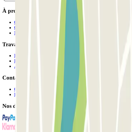
À propos de Parclick
Qui sommes-nous ?
Comment ça marche?
Nos parkings
Travaillons ensemble?
Professionnels
Fournisseur de parking
Affiliés
Contact
Contactez-nous
FAQ
Nos différents modes de paiement: