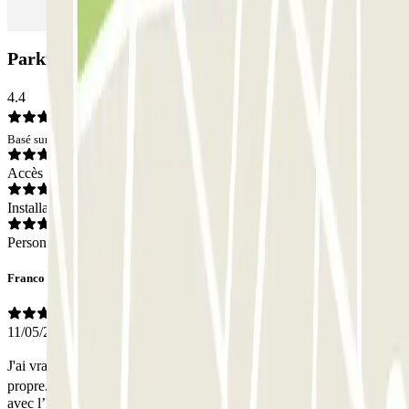
Parking SABA Plaça Santa Anna: Avis
4.4
Basé sur 9 avis
Accès
Installations
Personnel
Franco
11/05/2026
J'ai vraiment ador�, tout illumin�, on voit des cam�ras, tout est
propre. J'ai o� me garer quand je voyage � Matar�.
- Traduit
avec l’IA