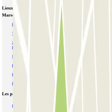
Lieux et événements intéressants à proximité INDIGO
Marseille Euromed
Parking pas cher aux Docks de Marseille (quartier de la Joliette)
Trouver un parking au Dock des Suds de Marseille
ZFE Marseille : Stationnement dans la zone à faibles émissions |
Parclick
Se garer près de la Gare Saint-Charles Marseille
Parking Gare Saint-Charles (Marseille) | Tarif pas cher
Parking Vieux Port de Marseille pas cher
Parking Centre Bourse Marseille pas cher
Les parkings les
plus réservés
Parking Paris
Parking Gare de Lyon
Parking Gare Montparnasse