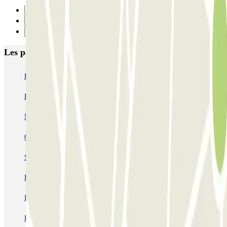
Précédent
1
Suivant
Les parkings les mieux notés à Marseille
Ecolowpark - Proche Aéroport Marseille Provence - Découvert
Rome
Blue Valet - Aéroport de Marseille (MRS) - Extérieur
MyValetservices2.0 - Service Voiturier - Aéroport de Marseille
Centre du pneu - Aéroport de Marseille
Service Voiturier PARKING SERVICES - Aéroport Marseille
Provence
INDIGO Paradis Mélizan
INDIGO Préfecture
INDIGO Quai d'Arenc
INDIGO République