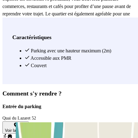
commerces, restaurants et cafés pour profiter d’une pause avant de
reprendre votre trajet. Le quartier est également agréable pour une
promenade, avec des espaces verts et des zones piétonnes qui
rendent le stationnement encore plus pratique. Avec de nombreuses
places disponibles, le parking INDIGO Marseille Euromed combine
Caractéristiques
praticité et centralité. Il constitue le point de départ idéal pour
accéder rapidement aux transports en commun, découvrir le quartier
Parking avec une hauteur maximum (2m)
Euroméditerranée et profiter pleinement de la région sans se soucier
Accessible aux PMR
du stationnement.
Couvert
Voir plus
Comment s'y rendre ?
Entrée du parking
Quai du Lazaret 52
Voir la carte