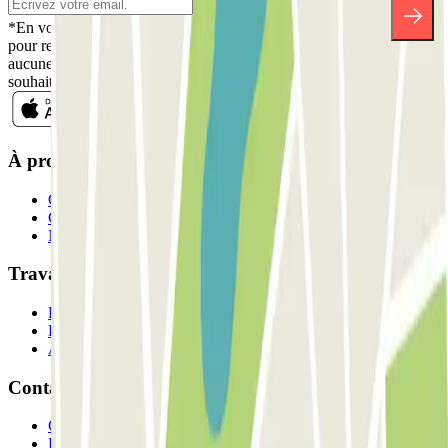
*En vous inscrivant, vous acceptez notre politique de confidentialité
pour recevoir des communications commerciales de Parclick. Sans
aucune obligation, vous pouvez vous désinscrire quand vous le
souhaitez dans la même newsletter.
À propos de Parclick
Qui sommes-nous ?
Comment ça marche?
Nos parkings
Travaillons ensemble?
Professionnels
Fournisseur de parking
Affiliés
Contact
Contactez-nous
FAQ