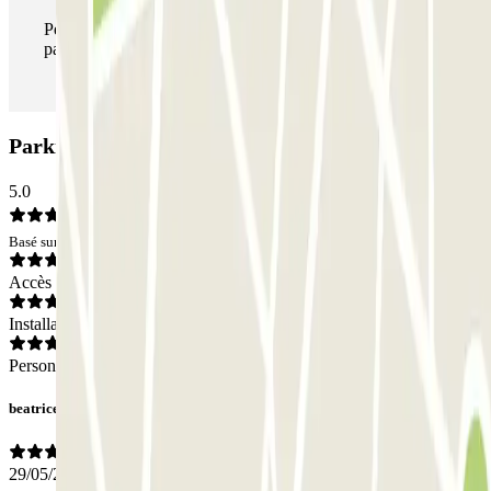
Pendant votre séjour, vous pouvez entrer et sortir du
parking aussi souvent que vous le souhaitez.
Parking INDIGO Marseille Euromed: Avis
5.0
Basé sur 1 avis
Accès
Installations
Personnel
beatrice
29/05/2026