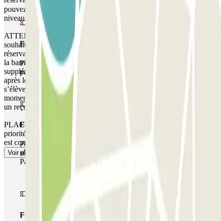
pouvez contacter le personnel du parking via l'interphone situé au
niveau de la porte d'accès piéton.
ATTENTION : Vous disposez d’une heure de courtoisie si vous
Forfait Simple
souhaitez accéder au parking avant l’heure indiquée sur votre
réservation. Si vous essayez d’accéder au parking avant ce créneau,
la barrière ne s’ouvrira pas. Veuillez noter que tout temps
Pendant votre séjour, vous ne pourrez entrer et sortir du
supplémentaire vous sera facturé, que vous arriviez avant ou partiez
parking qu'une seule fois
après les heures indiquées dans votre réservation. Le montant
s’élèvera en fonction des tarifs locaux pratiqués par le parking à ce
moment-là. Dans ces cas, à la fin de votre réservation, vous recevrez
un reçu pour le temps supplémentaire.
PLACE NON GARANTIE DANS CE PARKING. Il n'y a pas de
Forfait de stationnement multiple
priorité d'entrée, vous devrez faire la queue ou attendre si le parking
est complet.
Pendant votre séjour, vous pouvez utiliser l'ensemble du
réseau de parkings de cet opérateur disponible sur
Voir plus
Parclick.
Forfait illimité