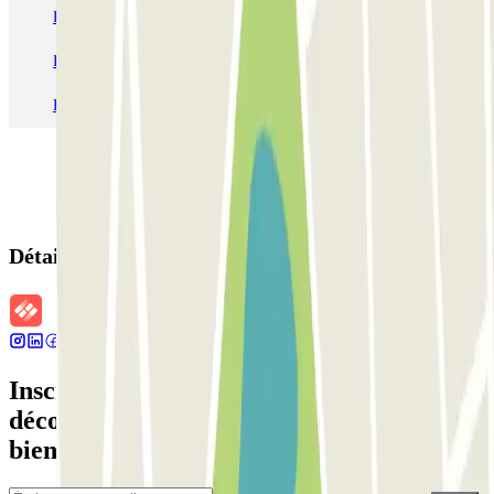
Parking Charles de Gaulle - Roissy Aeroport
Parking Aéroport Roland Garros La Réunion P4 Longue Durée
Parking Aéroport Barcelone
Parking Aéroport Beauvais
Détails de la réservation
Inscrivez-vous à notre newsletter et
découvrez des réductions, des concours et
bien d'autres surprises.