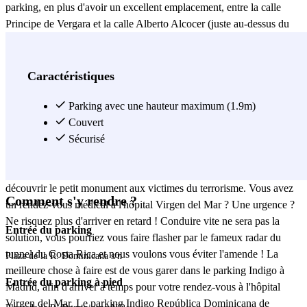
parking, en plus d'avoir un excellent emplacement, entre la calle
Principe de Vergara et la calle Alberto Alcocer (juste au-dessus du
tunnel du Costa Rica), est disponible 24 heures sur 24 et 7 jours sur
7. Vous pouvez accéder au parking Indigo
República Dominicana
Madrid sans avoir à vous soucier de l'heure, plutôt pratique ?! Le
Caractéristiques
parking de la República Dominicana à Madrid dispose également
d'autres services tels que des prises pour recharger des voitures
Parking avec une hauteur maximum (1.9m)
électriques, des toilettes etc... Vous pourrez récupérer votre voiture
Couvert
au parking Indigo de la República Dominicana de Madrid rechargée
Sécurisé
et en parfait état, que demander de mieux ? En sortant du parking
Indigo République Dominicaine de Madrid, profitez-en pour
découvrir le petit monument aux victimes du terrorisme. Vous avez
Comment s'y rendre ?
un rendez-vous médical à l'hôpital Virgen del Mar ? Une urgence ?
Ne risquez plus d'arriver en retard ! Conduire vite ne sera pas la
Entrée du parking
solution, vous pourriez vous faire flasher par le fameux radar du
tunnel du Costa Rica et nous voulons vous éviter l'amende ! La
Plaza de la R. Dominicana s/n
meilleure chose à faire est de vous garer dans le parking Indigo à
Entrée du parking à pied
Madrid, afin d'arriver à temps pour votre rendez-vous à l'hôpital
Virgen del Mar. Le parking Indigo República Dominicana de