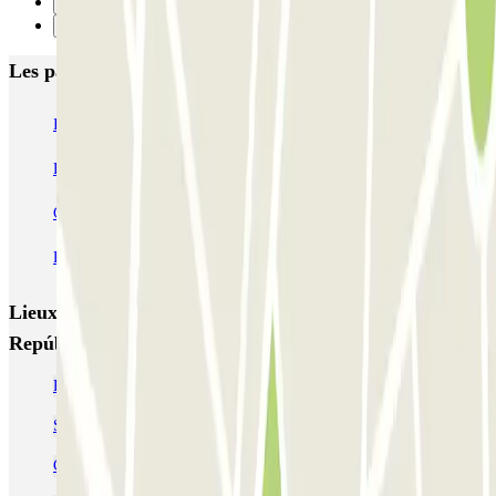
8
Suivant
Les parkings les mieux notés à Madrid
IC Alenza-Ponzano
CAPORAL Presidente Carmona Bernabéu
HOMELY Azcona
SABA Plaza de los Mostenses
EMT Recoletos
Coslada (Avenida de América)
Mundial
EMT Pedro Zerolo
EMT Marqués de Salamanca
Avenida de Portugal EMT
Lieux et événements intéressants à proximité INDIGO
República Dominicana
Parking Movistar Arena Madrid pas cher (ex WiZink Center)
Se garer dans le quartier de Chueca
Circuler et se garer dans Madrid Central