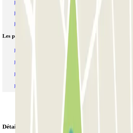
Parkings à la gare de Madrid-Atocha
Parking aéroport Madrid Terminal 4 pas cher
Parking Aéroport Madrid-Barajas à partir de 1,75 € | Parclick
Les parkings les
plus réservés
Parking Paris
Parking Gare de Lyon
Parking Gare Montparnasse
Parking Charles de Gaulle - Roissy Aeroport
Parking Aéroport Roland Garros La Réunion P4 Longue Durée
Parking Aéroport Barcelone
Parking Aéroport Beauvais
Détails de la réservation