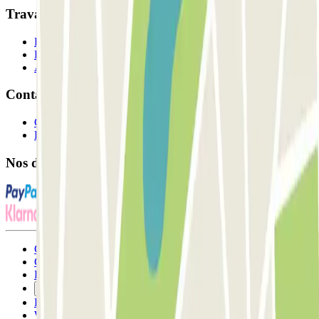
Travaillons ensemble?
Professionnels
Fournisseur de parking
Affiliés
Contact
Contactez-nous
FAQ
Nos différents modes de paiement:
Conditions générales d'utilisation et contrat
Conditions d'annulation
Politique relative aux cookies
Gérer les cookies
Politique de confidentialité
Whistleblowing