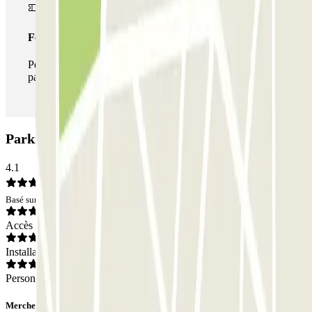
Forfait illimité
Pendant votre séjour, vous pouvez entrer et sortir du
parking aussi souvent que vous le souhaitez.
Parking INDIGO República Dominicana: Avis
4.1
Basé sur 23 avis
Accès
Installations
Personnel
Merche