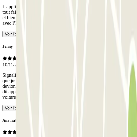
L'application prélève des frais de gestion de près de 4€ lorsque j'ai
tout fait moi-même. Les remboursements sont lents si vous annulez
et bien sûr, les frais de gestion ne vous sont pas remboursés
- Traduit
avec l’IA
Voir l’original
Jenny
10/11/2025
Signalisation médiocre de la voie d'entrée, le personnel n'est présent
que jusqu'à 14h00 les week-ends et selon les instructions, nous
devions nous rendre à pour qu'il nous donne une carte. Nous avons
dû appeler pour qu'il nous donne le code pour entrer et récupérer la
voiture
- Traduit avec l’IA
Voir l’original
Ana isabel