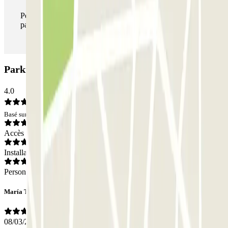
Pendant votre séjour, vous pouvez entrer et sortir du
parking aussi souvent que vous le souhaitez.
Parking HOMELY Torrelaguna: Avis
4.0
Basé sur 21 avis
Accès
Installations
Personnel
María Teresa
08/03/2026