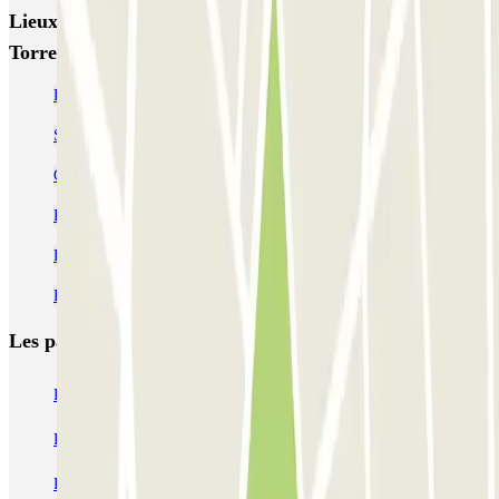
Lieux et événements intéressants à proximité HOMELY
Torrelaguna
Parking Movistar Arena Madrid pas cher (ex WiZink Center)
Se garer dans le quartier de Chueca
Circuler et se garer dans Madrid Central
Parkings à la gare de Madrid-Atocha
Parking Aéroport Madrid-Barajas à partir de 1,75 € | Parclick
Parking aéroport Madrid Terminal 4 pas cher
Les parkings les
plus réservés
Parking Paris
Parking Gare de Lyon
Parking Gare Montparnasse
Parking Charles de Gaulle - Roissy Aeroport
Parking Aéroport Roland Garros La Réunion P4 Longue Durée