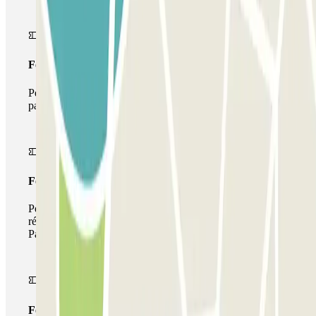
Forfait Simple
Pendant votre séjour, vous ne pourrez entrer et sortir du
parking qu'une seule fois
Forfait de stationnement multiple
Pendant votre séjour, vous pouvez utiliser l'ensemble du
réseau de parkings de cet opérateur disponible sur
Parclick.
Forfait illimité