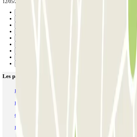
12/05/2025
Précédent
1
2
3
4
5
6
7
Suivant
Les parkings les mieux notés à Madrid
IC Alenza-Ponzano
CAPORAL Presidente Carmona Bernabéu
HOMELY Azcona
SABA Plaza de los Mostenses
EMT Recoletos
Coslada (Avenida de América)
Mundial
EMT Pedro Zerolo
EMT Marqués de Salamanca
Avenida de Portugal EMT