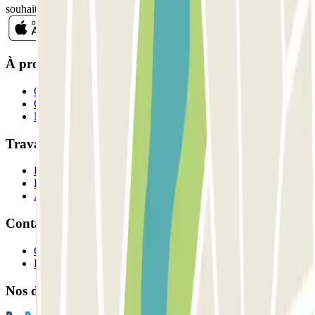
souhaitez dans la même newsletter.
À propos de Parclick
Qui sommes-nous ?
Comment ça marche?
Nos parkings
Travaillons ensemble?
Professionnels
Fournisseur de parking
Affiliés
Contact
Contactez-nous
FAQ
Nos différents modes de paiement: