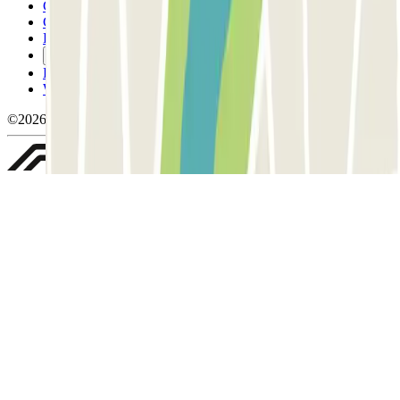
Conditions générales d'utilisation et contrat
Conditions d'annulation
Politique relative aux cookies
Gérer les cookies
Politique de confidentialité
Whistleblowing
©2026 Parclick. Tous droits réservés