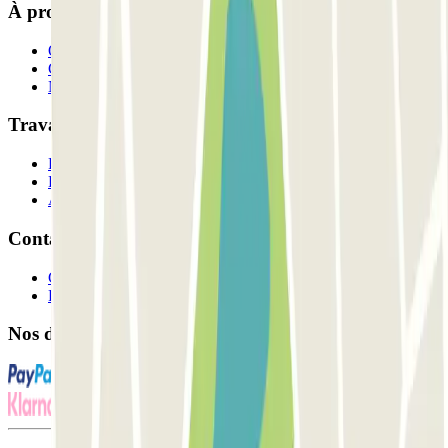
À propos de Parclick
Qui sommes-nous ?
Comment ça marche?
Nos parkings
Travaillons ensemble?
Professionnels
Fournisseur de parking
Affiliés
Contact
Contactez-nous
FAQ
Nos différents modes de paiement: