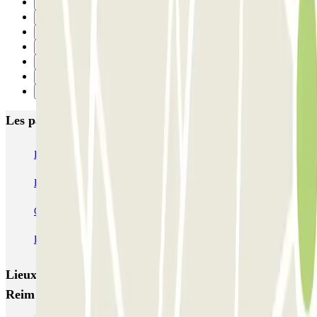
3
4
5
6
7
8
Suivant
Les parkings les mieux notés à Madrid
IC Alenza-Ponzano
CAPORAL Presidente Carmona Bernabéu
HOMELY Azcona
SABA Plaza de los Mostenses
EMT Recoletos
Coslada (Avenida de América)
Mundial
EMT Pedro Zerolo
EMT Marqués de Salamanca
Avenida de Portugal EMT
Lieux et événements intéressants à proximité Garaje
Reim - Santísima Trinidad