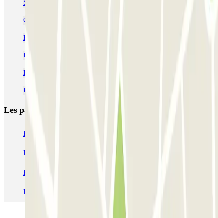
Se garer dans le quartier de Chueca
Circuler et se garer dans Madrid Central
Parking Movistar Arena Madrid pas cher (ex WiZink Center)
Parkings à la gare de Madrid-Atocha
Parking aéroport Madrid Terminal 4 pas cher
Parking Aéroport Madrid-Barajas à partir de 1,75 € | Parclick
Les parkings les
plus réservés
Parking Paris
Parking Gare de Lyon
Parking Gare Montparnasse
Parking Charles de Gaulle - Roissy Aeroport
Parking Aéroport Roland Garros La Réunion P4 Longue Durée
Parking Aéroport Barcelone
Parking Aéroport Beauvais