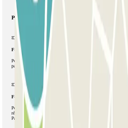
Produits Parclick
Forfait Simple
Pendant votre séjour, vous ne pourrez entrer et sortir du
parking qu'une seule fois
Forfait de stationnement multiple
Pendant votre séjour, vous pouvez utiliser l'ensemble du
réseau de parkings de cet opérateur disponible sur
Parclick.