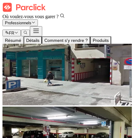
Où voulez-vous vous garer ?
Professionnels
FR
Résumé
Détails
Comment s'y rendre ?
Produits