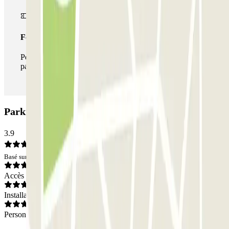
Forfait illimité
Pendant votre séjour, vous pouvez entrer et sortir du
parking aussi souvent que vous le souhaitez.
Parking Garaje Reim - Santísima Trinidad: Avis
3.9
Basé sur 23 avis
Accès
Installations
Personnel