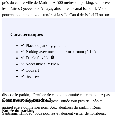
près du centre-ville de Madrid. À 500 mètres du parking, se trouvent
les théâtres Quevedo et Amaya, ainsi que le canal Isabel II. Vous
pourrez notamment vous rendre à la salle Canal de Isabel II ou aux
théâtres du canal. Stationner à Chamberí est désormais facile et
commode grâce au parking Reim - Santísima Trinidad : vous
éviterez ainsi les bouchons du centre-ville de Madrid et pourrez
Caractéristiques
profiter des transports en commun pour vous déplacer sans difficulté
à travers la capitale. À cette fin, vous pourrez prendre le métro
Place de parking garantie
depuis la station Iglesia, à 2 minutes du parking ; cette station de
Parking avec une hauteur maximum (2.1m)
métro est traversée par la ligne 1, laquelle vous permettra de vous
Entrée flexible
rendre d'un bout à l'autre de la capitale espagnole. Si vous avez
Accessible aux PMR
besoin de vous garer près de l'hôpital La Milagrosa, le parking Reim
Couvert
- Santísima Trinidad est parfaitement situé : en effet, il se trouve à
Sécurisé
moins de 10 minutes de marche et vous évitera de vous inquiéter
pour l'état de votre véhicule grâce au système de sécurité dont
dispose le parking. Profitez de cette opportunité et ne manquez pas
Comment s'y rendre ?
de visiter la basilique La Milagrosa, située tout près de l'hôpital
auquel elle a donné son nom. Aux alentours du parking Reim -
Entrée du parking
Santísima Trinidad, vous pourrez également visiter de nombreux