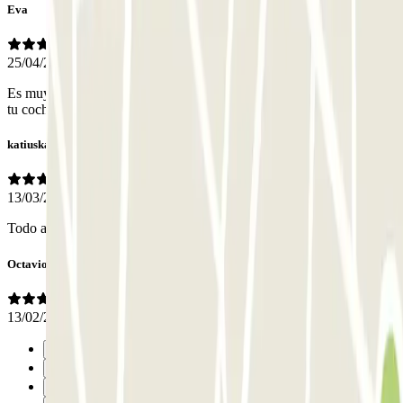
Eva
25/04/2026
Es muy cómodo llegar sin tener que buscar e ir directamente a dejar
tu coche.
katiuska
13/03/2026
Todo a estado bien muchas gracias
Octavio
13/02/2026
Précédent
1
2