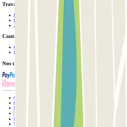
Travaillons ensemble?
Professionnels
Fournisseur de parking
Affiliés
Contact
Contactez-nous
FAQ
Nos différents modes de paiement:
Conditions générales d'utilisation et contrat
Conditions d'annulation
Politique relative aux cookies
Gérer les cookies
Politique de confidentialité
Whistleblowing