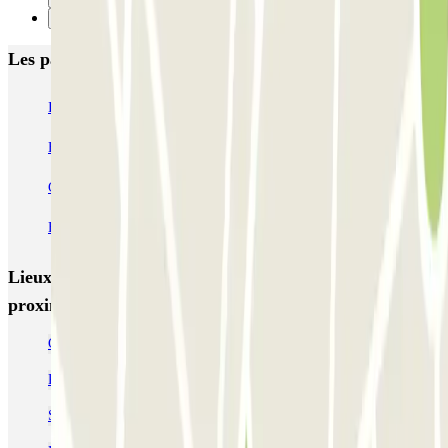
Suivant
Les parkings les mieux notés à Madrid
IC Alenza-Ponzano
CAPORAL Presidente Carmona Bernabéu
HOMELY Azcona
SABA Plaza de los Mostenses
EMT Recoletos
Coslada (Avenida de América)
Mundial
EMT Pedro Zerolo
EMT Marqués de Salamanca
Avenida de Portugal EMT
Lieux et événements intéressants à
proximité Embajadores-Rastro
Circuler et se garer dans Madrid Central
Parkings à la gare de Madrid-Atocha
Se garer dans le quartier de Chueca