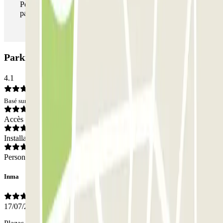
Pendant votre séjour, vous pouvez entrer et sortir du
parking aussi souvent que vous le souhaitez.
Parking Embajadores-Rastro: Avis
4.1
Basé sur 108 avis
Accès
Installations
Personnel
Inma
17/07/2026