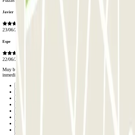
Plazas muy grandes y precio mas asequible que otros de la zona
Javier
23/06/2026
Espe
22/06/2026
Muy buena atención telefónica ante una incidencia, resolución
inmediata y sin ningún problema. Agradecida.
Précédent
1
2
3
4
5
6
7