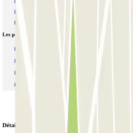
Parking Movistar Arena Madrid pas cher (ex WiZink Center)
Parking Aéroport Madrid-Barajas à partir de 1,75 € | Parclick
Parking aéroport Madrid Terminal 1 pas cher
Les parkings les
plus réservés
Parking Paris
Parking Gare de Lyon
Parking Gare Montparnasse
Parking Charles de Gaulle - Roissy Aeroport
Parking Aéroport Roland Garros La Réunion P4 Longue Durée
Parking Aéroport Barcelone
Parking Aéroport Beauvais
Détails de la réservation