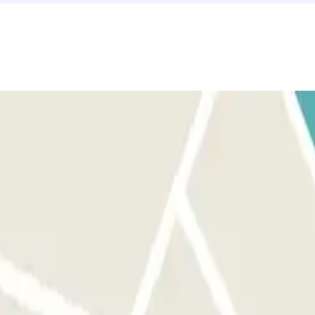
ctuée.