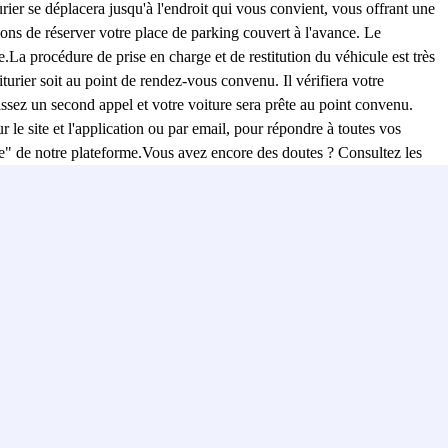
urier se déplacera jusqu'à l'endroit qui vous convient, vous offrant une
ons de réserver votre place de parking couvert à l'avance. Le
ie.La procédure de prise en charge et de restitution du véhicule est très
turier soit au point de rendez-vous convenu. Il vérifiera votre
assez un second appel et votre voiture sera prête au point convenu.
 le site et l'application ou par email, pour répondre à toutes vos
ide" de notre plateforme.Vous avez encore des doutes ? Consultez les
uoi nous sommes l'un des choix préférés pour se garer à Barajas.