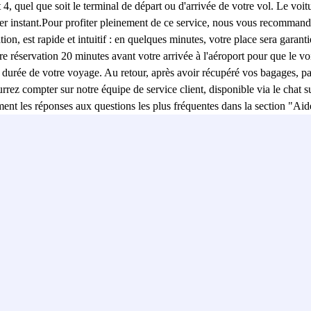
4, quel que soit le terminal de départ ou d'arrivée de votre vol. Le voit
ier instant.Pour profiter pleinement de ce service, nous vous recommand
ion, est rapide et intuitif : en quelques minutes, votre place sera garant
 réservation 20 minutes avant votre arrivée à l'aéroport pour que le voi
la durée de votre voyage. Au retour, après avoir récupéré vos bagages, p
ez compter sur notre équipe de service client, disponible via le chat sur
ement les réponses aux questions les plus fréquentes dans la section "A
e parking couvert valet à l'Aéroport de Madrid-Barajas et découvrez pourq