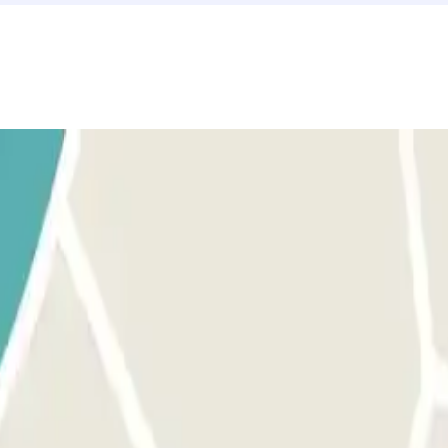
 numéro de téléphone du parking sera fourni une fois la réservation effe