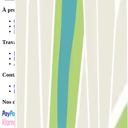
À propos de Parclick
Qui sommes-nous ?
Comment ça marche?
Nos parkings
Travaillons ensemble?
Professionnels
Fournisseur de parking
Affiliés
Contact
Contactez-nous
FAQ
Nos différents modes de paiement: