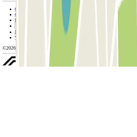
Conditions générales d'utilisation et contrat
Conditions d'annulation
Politique relative aux cookies
Gérer les cookies
Politique de confidentialité
Whistleblowing
©2026 Parclick. Tous droits réservés