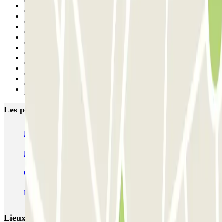
6
7
8
9
10
11
12
13
Suivant
Les parkings les mieux notés à Madrid
IC Alenza-Ponzano
CAPORAL Presidente Carmona Bernabéu
HOMELY Azcona
SABA Plaza de los Mostenses
EMT Recoletos
Coslada (Avenida de América)
Mundial
EMT Pedro Zerolo
EMT Marqués de Salamanca
Avenida de Portugal EMT
Lieux et événements intéressants à proximité Atocha 70