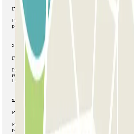
Forfait Simple
Pendant votre séjour, vous ne pourrez entrer et sortir du
parking qu'une seule fois
Forfait de stationnement multiple
Pendant votre séjour, vous pouvez utiliser l'ensemble du
réseau de parkings de cet opérateur disponible sur
Parclick.
Forfait illimité
Pendant votre séjour, vous pouvez entrer et sortir du
parking aussi souvent que vous le souhaitez.