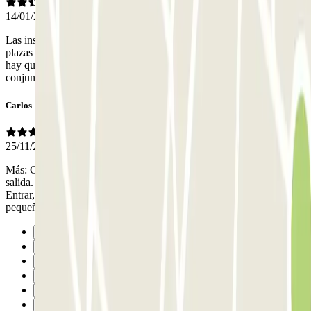
14/01/2026
Las instalaciones son mejorables , esta viejo y poco cuidado. Las
plazas son aceptables y había sitio. Esta bien situado aunque salir
hay que ir con cuidado. Del personal poco se, pues no vi a nadie. En
conjunto fue aceptable pero mejorable.
Carlos
25/11/2025
Más: Céntrico. Acceso rápido de llegada a Madrid y también de
salida. Buenas instalaciones. Reservando con la app, cero gestiones.
Entrar, aparcar y salir, nada más. Perfecto. Menos: Plazas muy
pequeñas.
Précédent
1
2
3
4
5