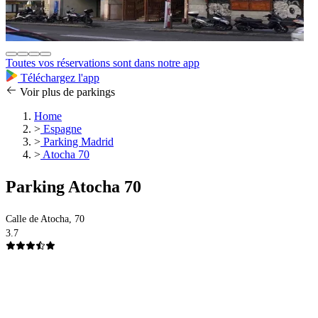
Toutes vos réservations sont dans notre app
Téléchargez l'app
Voir plus de parkings
Home
>
Espagne
>
Parking Madrid
>
Atocha 70
Parking Atocha 70
Calle de Atocha, 70
3.7