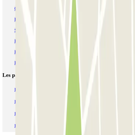
Circuler et se garer dans Madrid Central
Parkings à la gare de Madrid-Atocha
Se garer dans le quartier de Chueca
Parking Movistar Arena Madrid pas cher (ex WiZink Center)
Parking Aéroport Madrid-Barajas à partir de 1,75 € | Parclick
Parking aéroport Madrid Terminal 1 pas cher
Les parkings les
plus réservés
Parking Paris
Parking Gare de Lyon
Parking Gare Montparnasse
Parking Charles de Gaulle - Roissy Aeroport
Parking Aéroport Roland Garros La Réunion P4 Longue Durée
Parking Aéroport Barcelone
Parking Aéroport Beauvais