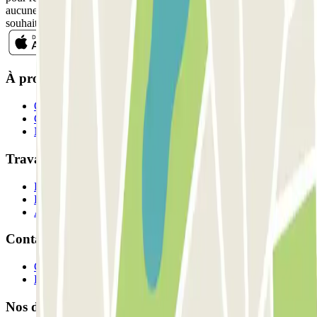
aucune obligation, vous pouvez vous désinscrire quand vous le
souhaitez dans la même newsletter.
À propos de Parclick
Qui sommes-nous ?
Comment ça marche?
Nos parkings
Travaillons ensemble?
Professionnels
Fournisseur de parking
Affiliés
Contact
Contactez-nous
FAQ
Nos différents modes de paiement: