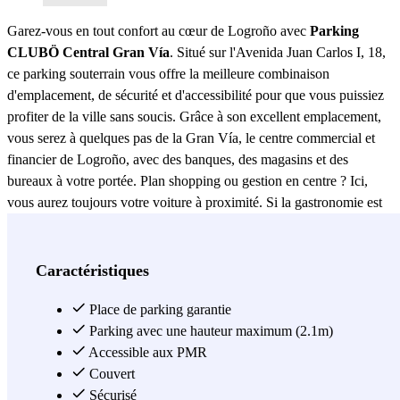
Garez-vous en tout confort au cœur de Logroño avec
Parking
CLUBÖ Central Gran Vía
. Situé sur l'Avenida Juan Carlos I, 18,
ce parking souterrain vous offre la meilleure combinaison
d'emplacement, de sécurité et d'accessibilité pour que vous puissiez
profiter de la ville sans soucis. Grâce à son excellent emplacement,
vous serez à quelques pas de la Gran Vía, le centre commercial et
financier de Logroño, avec des banques, des magasins et des
bureaux à votre portée. Plan shopping ou gestion en centre ? Ici,
vous aurez toujours votre voiture à proximité. Si la gastronomie est
votre truc, depuis ce parking vous pourrez facilement accéder aux
meilleurs bars et restaurants de la ville pour profiter de la saveur
authentique de La Rioja. Réservez votre place dans le Parking
Caractéristiques
Central Gran Vía avec Parclick et oubliez de perdre du temps à
chercher une place de stationnement. Garez-vous facilement et
Place de parking garantie
profitez au maximum de votre visite à Logroño. Faites votre
Parking avec une hauteur maximum (2.1m)
réservation maintenant !
Accessible aux PMR
Couvert
Voir plus
Sécurisé