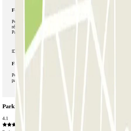
Forfait de stationnement multiple
Pendant votre séjour, vous pouvez utiliser l'ensemble du
réseau de parkings de cet opérateur disponible sur
Parclick.
Forfait illimité
Pendant votre séjour, vous pouvez entrer et sortir du
parking aussi souvent que vous le souhaitez.
Parking CLUBÖ Central Gran Vía: Avis
4.1