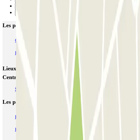
1
Suivant
Les parkings les mieux notés à Logrono
COPARK Plaza Ayuntamiento
SABA Estación Logroño
INDIGO Jorge Vigón
Gran Vía Logroño PARKIA
Lieux et événements intéressants à proximité CLUBÖ
Central Gran Vía
Se garer près de la gare de Logroño
Les parkings les
plus réservés
Parking Paris
Parking Gare de Lyon
Parking Gare Montparnasse
Parking Charles de Gaulle - Roissy Aeroport