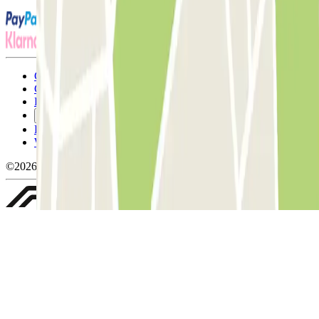
Conditions générales d'utilisation et contrat
Conditions d'annulation
Politique relative aux cookies
Gérer les cookies
Politique de confidentialité
Whistleblowing
©2026 Parclick. Tous droits réservés