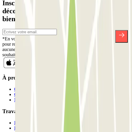
Inscrivez-vous à notre newsletter et
découvrez des réductions, des concours et
bien d'autres surprises.
*En vous inscrivant, vous acceptez notre politique de confidentialité
pour recevoir des communications commerciales de Parclick. Sans
aucune obligation, vous pouvez vous désinscrire quand vous le
souhaitez dans la même newsletter.
À propos de Parclick
Qui sommes-nous ?
Comment ça marche?
Nos parkings
Travaillons ensemble?
Professionnels
Fournisseur de parking