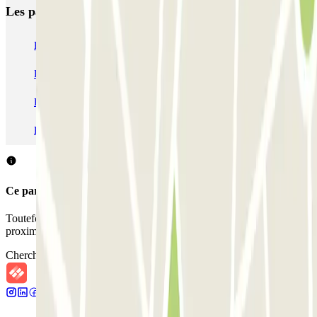
Les parkings les
plus réservés
Parking Paris
Parking Gare de Lyon
Parking Gare Montparnasse
Parking Charles de Gaulle - Roissy Aeroport
Parking Aéroport Roland Garros La Réunion P4 Longue Durée
Parking Aéroport Barcelone
Parking Aéroport Beauvais
Ce parking ne permet pas de réserver avec Parclick.
Toutefois, vous pouvez réserver une place dans les parkings à
proximité que nous vous proposons.
Chercher des parkings à proximité