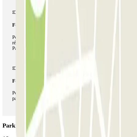
Forfait de stationnement multiple
Pendant votre séjour, vous pouvez utiliser l'ensemble du
réseau de parkings de cet opérateur disponible sur
Parclick.
Forfait illimité
Pendant votre séjour, vous pouvez entrer et sortir du
parking aussi souvent que vous le souhaitez.
Parking Bigpark - Valet - Aeroporto Lisboa: Avis