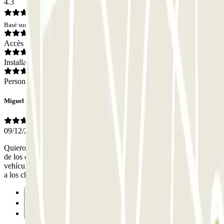
4.3
Basé sur 1 avis
Accès
Installations
Personnel
Miguel Angel
09/12/2025
Quiero reseñar bien alto y claro la profesionalidad y el buen hacer
de los dos chóferes que nos recogieron y entregaron nuestros
vehículos durante nuestro viaje a Londres....recalcó gracias por todo
a los chicos que nos atendieron en Lisboa ??
Précédent
1
Suivant