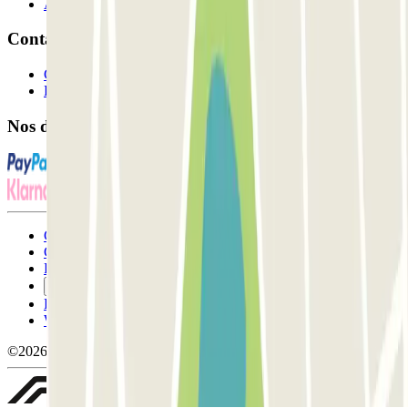
Affiliés
Contact
Contactez-nous
FAQ
Nos différents modes de paiement:
Conditions générales d'utilisation et contrat
Conditions d'annulation
Politique relative aux cookies
Gérer les cookies
Politique de confidentialité
Whistleblowing
©2026 Parclick. Tous droits réservés