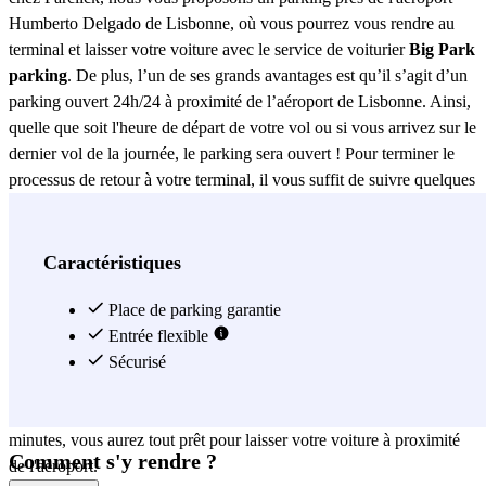
Humberto Delgado de Lisbonne, où vous pourrez vous rendre au
terminal et laisser votre voiture avec le service de voiturier
Big Park
parking
. De plus, l’un de ses grands avantages est qu’il s’agit d’un
parking ouvert 24h/24 à proximité de l’aéroport de Lisbonne. Ainsi,
quelle que soit l'heure de départ de votre vol ou si vous arrivez sur le
dernier vol de la journée, le parking sera ouvert ! Pour terminer le
processus de retour à votre terminal, il vous suffit de suivre quelques
étapes. Avant votre arrivée, veuillez appeler le parking au numéro
indiqué sur votre bon environ 15 minutes avant votre arrivée. Un
membre du personnel viendra chercher votre voiture et l'emmènera
Caractéristiques
au parking. Pour votre retour, une fois vos bagages récupérés,
appelez le numéro indiqué sur votre bon de confirmation de
Place de parking garantie
réservation et le personnel vous indiquera où récupérer à nouveau
Entrée flexible
votre voiture. Pour être complètement détendu et assurer votre place,
Sécurisé
réservez à l'avance. Le processus de réservation avec Parclick est
très simple, à la fois en ligne et via l'application. En quelques
minutes, vous aurez tout prêt pour laisser votre voiture à proximité
Comment s'y rendre ?
de l'aéroport.