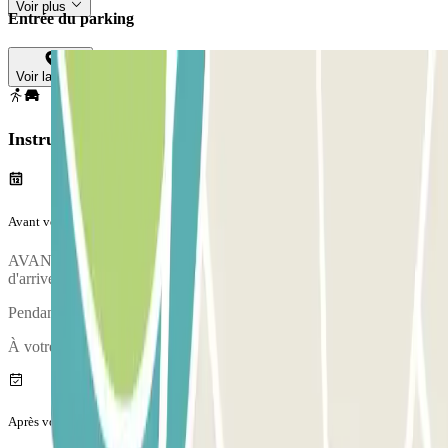
Voir plus
Entrée du parking
Voir la carte
Instructions
Avant votre voyage
AVANT D'ARRIVER AU PARC : appelez 15 minutes avant
d'arriver au parking et rendez-vous à l'adresse indiquée.
Pendant l'appel, une personne vous confirmera le point de rencontre.
À votre arrivée, votre véhicule fera l'objet d'un état des lieux.
Après votre voyage