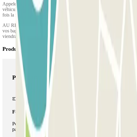
Appelez le parking pour demander la prise en charge de votre
véhicule. Le numéro de téléphone du parking vous sera transmis une
fois la réservation effectuée.
AU RETOUR : appelez le parking une fois que vous avez récupéré
vos bagages et rendez-vous dans le hall des arrivées où la navette
viendra vous chercher.
Produits Parclick
Produits Parclick
Forfait Simple
Pendant votre séjour, vous ne pourrez entrer et sortir du
parking qu'une seule fois