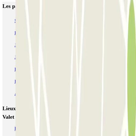
Les parkings les mieux notés à Lisbonne
SABA Estádio Universitário de Lisboa
Doca - Parque das Nações
Liberdade
Rua Alexandre Braga
JETPARK Aeroporto Lisboa - coberto
JETPARK Aeroporto Lisboa - descoberto
EASYPARKING Aeroporto Lisboa - P&R - coberto
Inspira Santa Marta
SABA Praça do Município
Airpark - Valet - Aeroporto Lisboa - indoor
Lieux et événements intéressants à proximité Bigpark -
Valet - Aeroporto Lisboa
Parkings à l'Aéroport Lisbonne Humberto Delgado (LIS)