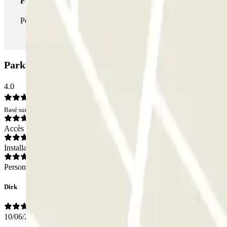
Forfait illimité
Pendant votre séjour, vous pouvez entrer et sortir du parking aus
Parking SABA Berenguer i Carnicer: Avis
4.0
Basé sur 54 avis
Accès
Installations
Personnel
Dirk
10/06/2026