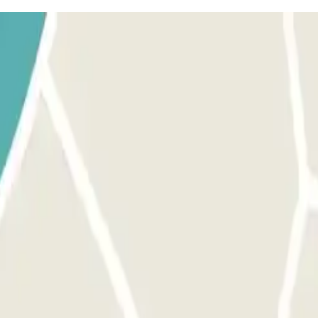
quel emplacement libre. Rendez-vous à l'accueil avec votre bon d'éch
 a confiée.
sez la carte/télécommande que le personnel vous a confiée.