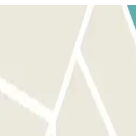
ange Parclick et le ticket. Si le personnel est absent, utilisez