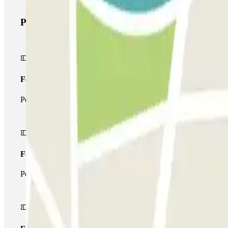
Produits Parclick
Forfait Simple
Pendant votre séjour, vous ne pourrez entrer et sortir du parking 
Forfait de stationnement multiple
Pendant votre séjour, vous pouvez utiliser l'ensemble du réseau d