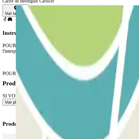
Carrer de Berenguer Carnicer
Voir la carte
Instructions
POUR OUVRIR LA BARRIÈRE : prenez un ticket. Garez-vous à n'importe 
l'interphone.
POUR SORTIR : utilisez la carte/télécommande que le personnel vous
Produits disponibles
SI VOTRE PASS PERMET DES ENTRÉES/SORTIES ILLIMITÉES : utili
Voir plus
Produits Parclick