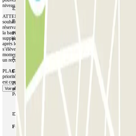
niveau de la porte d'accès piéton.
ATTENTION : Vous disposez d’une heure de courtoisie si vous
Forfait Simple
souhaitez accéder au parking avant l’heure indiquée sur votre
réservation. Si vous essayez d’accéder au parking avant ce créneau,
la barrière ne s’ouvrira pas. Veuillez noter que tout temps
Pendant votre séjour, vous ne pourrez entrer et sortir du
supplémentaire vous sera facturé, que vous arriviez avant ou partiez
parking qu'une seule fois
après les heures indiquées dans votre réservation. Le montant
s’élèvera en fonction des tarifs locaux pratiqués par le parking à ce
moment-là. Dans ces cas, à la fin de votre réservation, vous recevrez
un reçu pour le temps supplémentaire.
PLACE NON GARANTIE DANS CE PARKING. Il n'y a pas de
Forfait de stationnement multiple
priorité d'entrée, vous devrez faire la queue ou attendre si le parking
est complet.
Pendant votre séjour, vous pouvez utiliser l'ensemble du
réseau de parkings de cet opérateur disponible sur
Voir plus
Parclick.
Forfait illimité