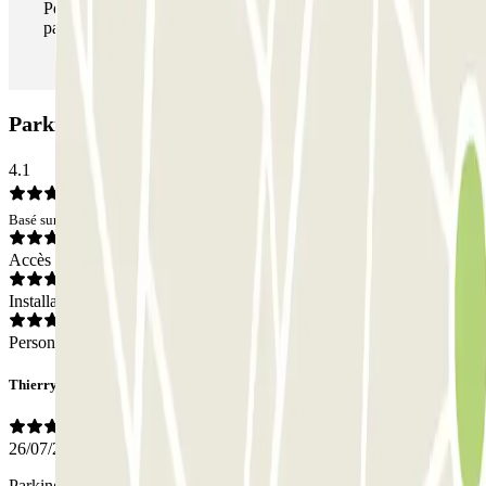
Pendant votre séjour, vous pouvez entrer et sortir du
parking aussi souvent que vous le souhaitez.
Parking INDIGO Nieuwe Dokken: Avis
4.1
Basé sur 26 avis
Accès
Installations
Personnel
Thierry
26/07/2026
Parking très facile d’accès, très pratique et propre. À un petit quart