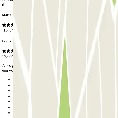
d’heure à pied de l’intra centre , idéal pour decouvrir Gand
María
19/07/2026
Frans
17/06/2026
Alles goed geregeld, zoals aangegeven in de app / mail. Graag tot
een volgende keer.
Précédent
1
2
3
4
5
6