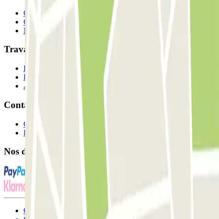
Qui sommes-nous ?
Comment ça marche?
Nos parkings
Travaillons ensemble?
Professionnels
Fournisseur de parking
Affiliés
Contact
Contactez-nous
FAQ
Nos différents modes de paiement:
Conditions générales d'utilisation et contrat