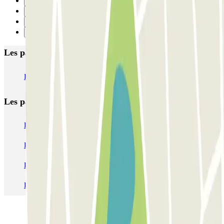
7
8
9
Suivant
Les parkings les mieux notés à Gand
INDIGO Nieuwe Dokken
Les parkings les
plus réservés
Parking Paris
Parking Gare de Lyon
Parking Gare Montparnasse
Parking Charles de Gaulle - Roissy Aeroport
Parking Aéroport Roland Garros La Réunion P4 Longue Durée
Parking Aéroport Barcelone
Parking Aéroport Beauvais