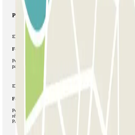
Produits Parclick
Forfait Simple
Pendant votre séjour, vous ne pourrez entrer et sortir du
parking qu'une seule fois
Forfait de stationnement multiple
Pendant votre séjour, vous pouvez utiliser l'ensemble du
réseau de parkings de cet opérateur disponible sur
Parclick.