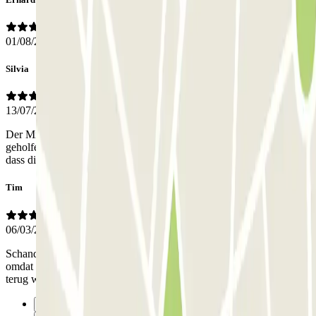
01/08/2025
Silvia
13/07/2025
Der Mitarbeiter von ihnen am Telefon hat mir bei der Ausfahrt
geholfen, sonst hätte die Ausfahrt nicht geklappt. Ich bin sehr froh,
dass dieser Telefondienst angeboten wird.
Tim
06/03/2025
Schandalig! Parkeerplek geboekt maar kon er niet eens parkeren
omdat ze aan het opruimen waren (carnaval). Ik zou graag mijn geld
terug willen.
Précédent