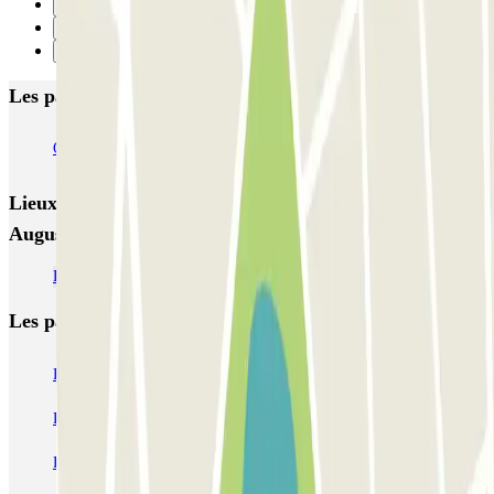
1
2
Suivant
Les parkings les mieux notés à Eindhoven
Q-Park Centrum De Admirant
Q-Park Mathildelaan
Q-Park Heuvel
Lieux et événements intéressants à proximité ParkBee
Augustijnendreef
Parking aéroport Eindhoven pas cher | Réservation en ligne
Les parkings les
plus réservés
Parking Paris
Parking Gare de Lyon
Parking Gare Montparnasse
Parking Charles de Gaulle - Roissy Aeroport
Parking Aéroport Roland Garros La Réunion P4 Longue Durée