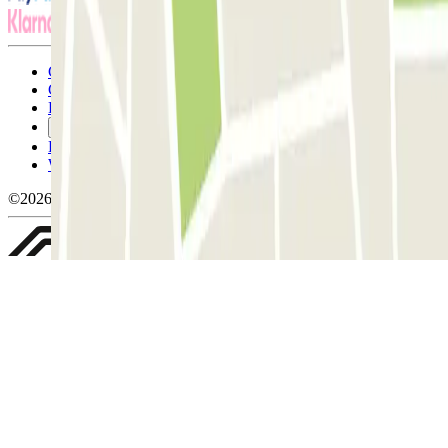
Conditions générales d'utilisation et contrat
Conditions d'annulation
Politique relative aux cookies
Gérer les cookies
Politique de confidentialité
Whistleblowing
©2026 Parclick. Tous droits réservés