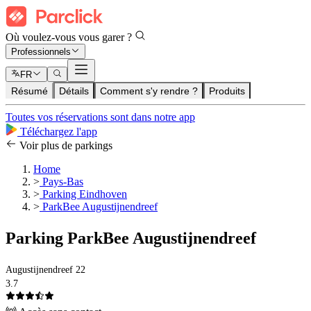
Où voulez-vous vous garer ?
Professionnels
FR
Résumé
Détails
Comment s'y rendre ?
Produits
Toutes vos réservations sont dans notre app
Téléchargez l'app
Voir plus de parkings
Home
>
Pays-Bas
>
Parking Eindhoven
>
ParkBee Augustijnendreef
Parking ParkBee Augustijnendreef
Augustijnendreef 22
3.7