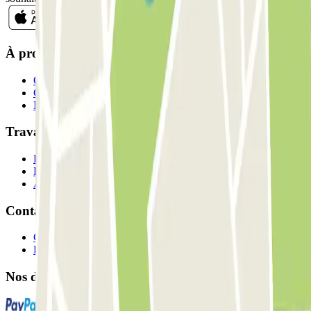
À propos de Parclick
Qui sommes-nous ?
Comment ça marche?
Nos parkings
Travaillons ensemble?
Professionnels
Fournisseur de parking
Affiliés
Contact
Contactez-nous
FAQ
Nos différents modes de paiement: