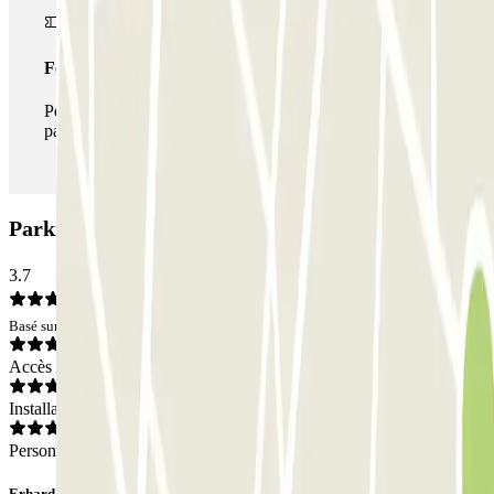
Forfait illimité
Pendant votre séjour, vous pouvez entrer et sortir du
parking aussi souvent que vous le souhaitez.
Parking ParkBee Augustijnendreef: Avis
3.7
Basé sur 4 avis
Accès
Installations
Personnel
Erhard