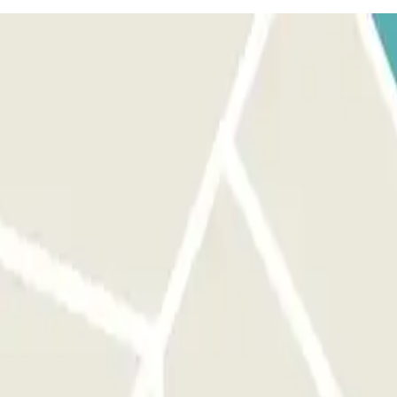
es devant la bonne entrée avant d'activer le bouton. À VOTRE
que pour l'entrée. Vous disposerez de 15 minutes supplémentaires à la
tant additionnel via l'application ou le lien que vous trouverez dans