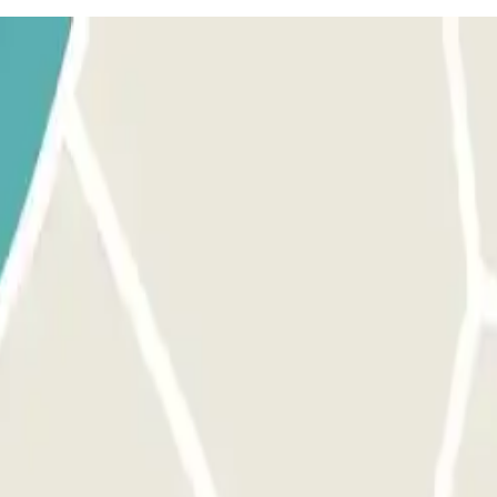
utilisez le bouton prévu pour ouvrir l'entrée. Assurez-vous que vous êt
our ouvrir la sortie et les portes piétonnes, le processus est le même 
emps réservé et les 15 minutes supplémentaires, vous devrez payer le mon
sortie pour éviter les files d'attente.