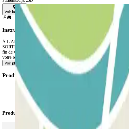
Stratumsedijk 23D
Voir la carte
Instructions
À L'ARRIVÉE : Depuis l'appli ou via le lien dans votre réservation, 
SORTIE : Une fois que vous vous serez entré, vous recevrez le bouton p
fin de votre réservation pour quitter le parking. Si vous dépassez le t
votre réservation. N'oubliez pas de le faire avant de vous diriger vers la 
Voir plus
Produits disponibles
Produits Parclick