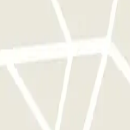
qu'une seule fois
e parkings de cet opérateur disponible sur Parclick.