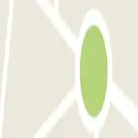
 Réunion P4 Longue Durée
Parking Aéroport Barcelone