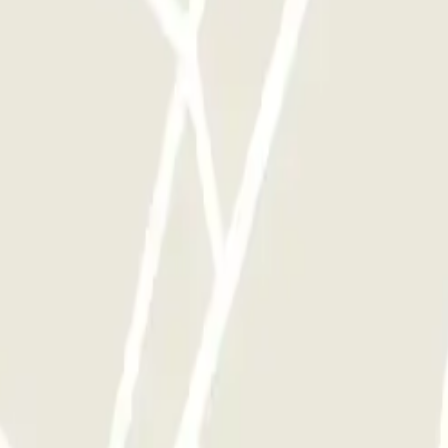
si souvent que vous le souhaitez.
andton Hotel
king Charles de Gaulle - Roissy Aeroport
Parking Aéroport Roland Garros La