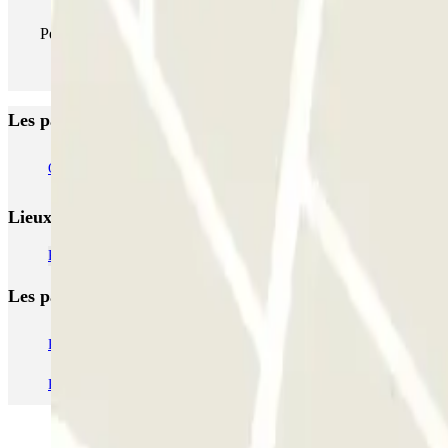
Pendant votre séjour, vous pouvez entrer et sortir du parking aus
Les parkings les mieux notés à Eindhoven
Q-Park Centrum De Admirant
Q-Park Mathildelaan
Q-Park Heuvel
Lieux et événements intéressants à proximité Parkbee S
Parking aéroport Eindhoven pas cher | Réservation en ligne
Les parkings les
plus réservés
Parking Paris
Parking Gare de Lyon
Parking Gare Montparnasse
Par
Parking Aéroport Beauvais