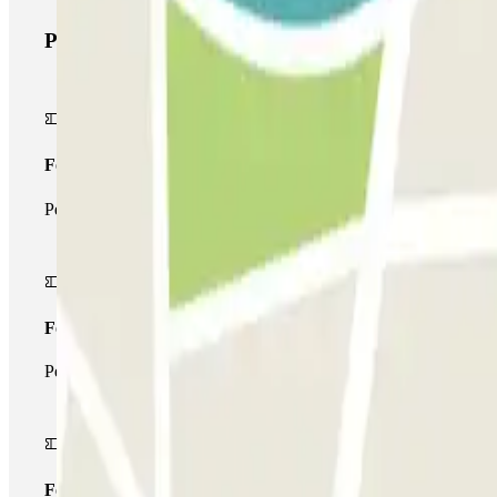
Produits Parclick
Forfait Simple
Pendant votre séjour, vous ne pourrez entrer et sortir du parking 
Forfait de stationnement multiple
Pendant votre séjour, vous pouvez utiliser l'ensemble du réseau d
Forfait illimité